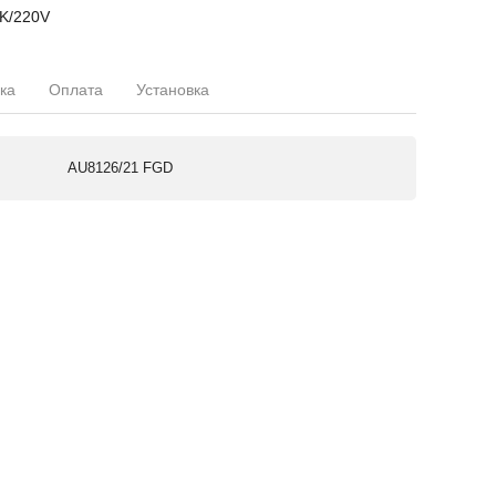
K/220V
ка
Оплата
Установка
AU8126/21 FGD