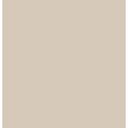
Механизмы
Петли
Ручки Алюминий
Ручки ЦАМ
НОРА-М
Дверные ограничители
Замки накладные
Комплекты
Фурнитура для китайских дверей
Цилиндры
ФУРНИТУРА
Петли
Ручки
Скобянка
ДВЕРНЫЕ РУЧКИ
Светильники
БРА
ЛЮСТРЫ
Детские
Классика
Круги (БУШЕ, КОСМОС)
Лофт
Подвесы
Светодиодные
Рожковые
Флористика
Хрусталь
РАСПРОДАЖА