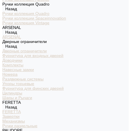
Ручки коллекция Quadro
Назад
Ручки коллекция Quadro
Ручки коллекции Spaceinnovation
Ручки коллекция Vintage
ARSENAL
Назад
ARSENAL
Дверные ограничители
Назад
Дверные ограничители
Фурнитура для входных дверей
Доводчики
Комплекты
Навесные замки
Номера
Раздвижные системы
Упоры торцевые
Фурнитура для финских дверей
Цилиндры
Шары и Рычаги
FERETTA
Назад
FERETTA
Завертки
Механизмы
Ручки раздельные
PALIDORE