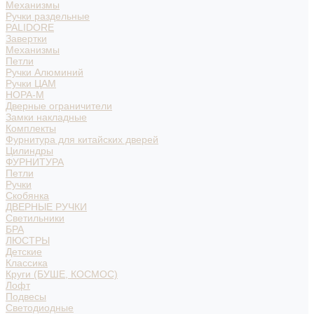
Механизмы
Ручки раздельные
PALIDORE
Завертки
Механизмы
Петли
Ручки Алюминий
Ручки ЦАМ
НОРА-М
Дверные ограничители
Замки накладные
Комплекты
Фурнитура для китайских дверей
Цилиндры
ФУРНИТУРА
Петли
Ручки
Скобянка
ДВЕРНЫЕ РУЧКИ
Светильники
БРА
ЛЮСТРЫ
Детские
Классика
Круги (БУШЕ, КОСМОС)
Лофт
Подвесы
Светодиодные