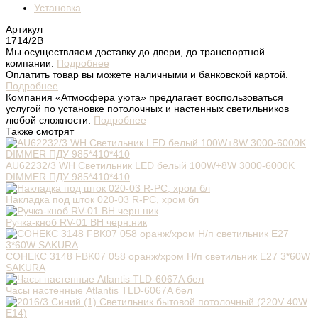
Установка
Артикул
1714/2В
Мы осуществляем доставку до двери, до транспортной
компании.
Подробнее
Оплатить товар вы можете наличными и банковской картой.
Подробнее
Компания «Атмосфера уюта» предлагает воспользоваться
услугой по установке потолочных и настенных светильников
любой сложности.
Подробнее
Также смотрят
AU62232/3 WH Светильник LED белый 100W+8W 3000-6000K
DIMMER ПДУ 985*410*410
Накладка под шток 020-03 R-PC, хром бл
Ручка-кноб RV-01 BH черн.ник
СОНЕКС 3148 FBK07 058 оранж/хром Н/п светильник E27 3*60W
SAKURA
Часы настенные Atlantis TLD-6067A бел