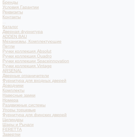
Бренды
Условия Гарантии
Реквизиты
Контакты
...
Каталог
Дверная фурнитура
ADDEN BAU
Механизмы, Комплектующие
Петли
Ручки коллекция Absolut
Ручки коллекция Quadro
Ручки коллекции Spaceinnovation
Ручки коллекция Vintage
ARSENAL
Дверные ограничители
Фурнитура для входных дверей
Доводчики
Комплекты
Навесные замки
Номера
Раздвижные системы
Упоры торцевые
Фурнитура для финских дверей
Цилиндры
Шары и Рычаги
FERETTA
Завертки