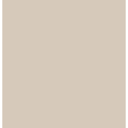
НОРА-М
Светильники
БРА
ЛЮСТРЫ
РАСПРОДАЖА
СПОТЫ
НАСТОЛЬНЫЕ ЛАМПЫ
Смесители
Аксессуары
Смесители для ванны
Смесители для кухни
Смесители для раковин
Часы
Услуги
Подбор светильников по фото
О нас
Сертификаты
Фотогалерея
Сотрудничество
Акции
Доставка и оплата
Условия оплаты
Условия доставки
Вопрос - ответ
Бренды
Условия Гарантии
Реквизиты
Контакты