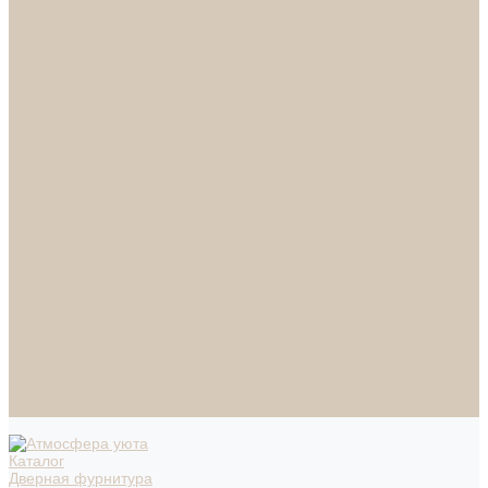
СПОТЫ
НАСТОЛЬНЫЕ ЛАМПЫ
ТОРШЕРЫ
Смесители
Аксессуары
Смесители для ванны
Смесители для кухни
Смесители для раковин
Часы
Услуги
Подбор светильников по фото
О нас
Сертификаты
Фотогалерея
Сотрудничество
Акции
Доставка и оплата
Условия оплаты
Условия доставки
Вопрос - ответ
Бренды
Условия Гарантии
Реквизиты
Контакты
Каталог
Дверная фурнитура