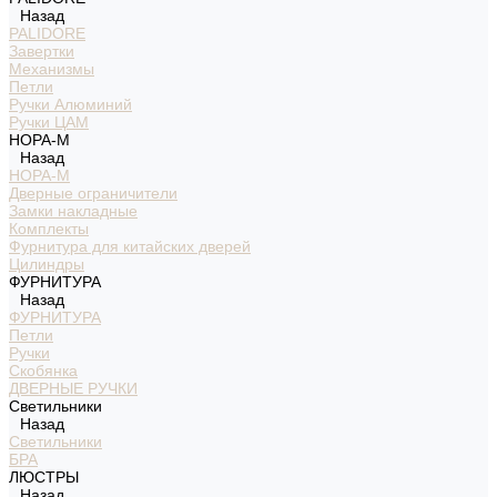
Назад
PALIDORE
Завертки
Механизмы
Петли
Ручки Алюминий
Ручки ЦАМ
НОРА-М
Назад
НОРА-М
Дверные ограничители
Замки накладные
Комплекты
Фурнитура для китайских дверей
Цилиндры
ФУРНИТУРА
Назад
ФУРНИТУРА
Петли
Ручки
Скобянка
ДВЕРНЫЕ РУЧКИ
Светильники
Назад
Светильники
БРА
ЛЮСТРЫ
Назад