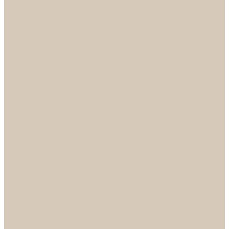
...
Каталог
Дверная фурнитура
ADDEN BAU
Механизмы, Комплектующие
Петли
Ручки коллекция Absolut
Ручки коллекция Quadro
Ручки коллекции Spaceinnovation
Ручки коллекция Vintage
ARSENAL
Дверные ограничители
Фурнитура для входных дверей
Доводчики
Комплекты
Навесные замки
Номера
Раздвижные системы
Упоры торцевые
Фурнитура для финских дверей
Цилиндры
Шары и Рычаги
FERETTA
Завертки
Механизмы
Ручки раздельные
PALIDORE
Завертки