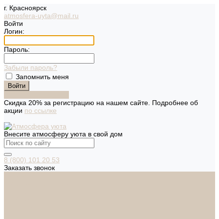
г. Красноярск
atmosfera-uyta@mail.ru
Войти
Логин:
Пароль:
Забыли пароль?
Запомнить меня
Зарегистрироваться
Скидка 20% за регистрацию на нашем сайте. Подробнее об
акции
по ссылке
Внесите атмосферу уюта в свой дом
8 (800) 101 20 53
Заказать звонок
Каталог
Дверная фурнитура
ADDEN BAU
ARSENAL
FERETTA
PALIDORE