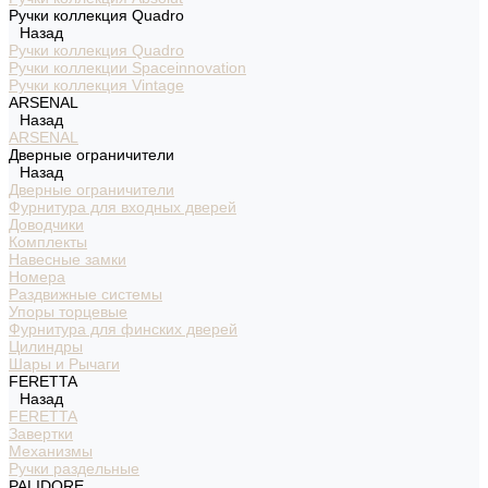
Ручки коллекция Quadro
Назад
Ручки коллекция Quadro
Ручки коллекции Spaceinnovation
Ручки коллекция Vintage
ARSENAL
Назад
ARSENAL
Дверные ограничители
Назад
Дверные ограничители
Фурнитура для входных дверей
Доводчики
Комплекты
Навесные замки
Номера
Раздвижные системы
Упоры торцевые
Фурнитура для финских дверей
Цилиндры
Шары и Рычаги
FERETTA
Назад
FERETTA
Завертки
Механизмы
Ручки раздельные
PALIDORE