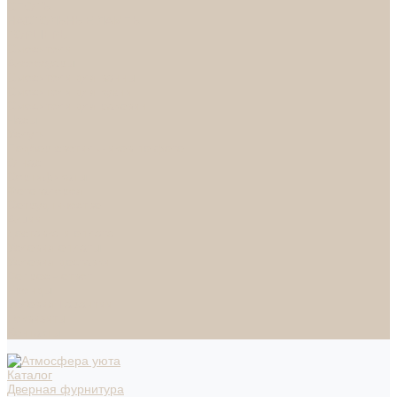
СПОТЫ
НАСТОЛЬНЫЕ ЛАМПЫ
ТОРШЕРЫ
Смесители
Аксессуары
Смесители для ванны
Смесители для кухни
Смесители для раковин
Часы
Услуги
Подбор светильников по фото
О нас
Сертификаты
Фотогалерея
Сотрудничество
Акции
Доставка и оплата
Условия оплаты
Условия доставки
Вопрос - ответ
Бренды
Условия Гарантии
Реквизиты
Контакты
Каталог
Дверная фурнитура