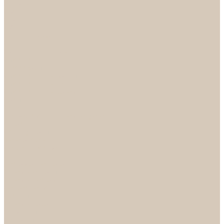
НОРА-М
Светильники
БРА
ЛЮСТРЫ
РАСПРОДАЖА
СПОТЫ
НАСТОЛЬНЫЕ ЛАМПЫ
Смесители
Аксессуары
Смесители для ванны
Смесители для кухни
Смесители для раковин
Часы
Услуги
Подбор светильников по фото
О нас
Сертификаты
Фотогалерея
Сотрудничество
Акции
Доставка и оплата
Условия оплаты
Условия доставки
Вопрос - ответ
Бренды
Условия Гарантии
Реквизиты
Контакты