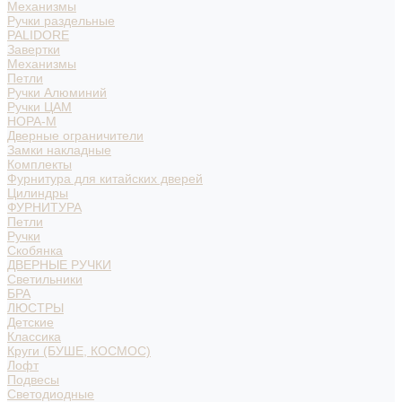
Механизмы
Ручки раздельные
PALIDORE
Завертки
Механизмы
Петли
Ручки Алюминий
Ручки ЦАМ
НОРА-М
Дверные ограничители
Замки накладные
Комплекты
Фурнитура для китайских дверей
Цилиндры
ФУРНИТУРА
Петли
Ручки
Скобянка
ДВЕРНЫЕ РУЧКИ
Светильники
БРА
ЛЮСТРЫ
Детские
Классика
Круги (БУШЕ, КОСМОС)
Лофт
Подвесы
Светодиодные