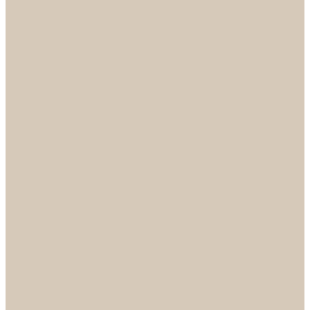
...
Каталог
Дверная фурнитура
ADDEN BAU
Механизмы, Комплектующие
Петли
Ручки коллекция Absolut
Ручки коллекция Quadro
Ручки коллекции Spaceinnovation
Ручки коллекция Vintage
ARSENAL
Дверные ограничители
Фурнитура для входных дверей
Доводчики
Комплекты
Навесные замки
Номера
Раздвижные системы
Упоры торцевые
Фурнитура для финских дверей
Цилиндры
Шары и Рычаги
FERETTA
Завертки
Механизмы
Ручки раздельные
PALIDORE
Завертки