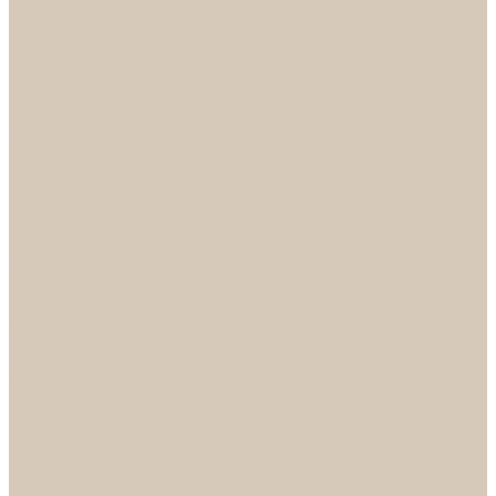
Механизмы
Петли
Ручки Алюминий
Ручки ЦАМ
НОРА-М
Дверные ограничители
Замки накладные
Комплекты
Фурнитура для китайских дверей
Цилиндры
ФУРНИТУРА
Петли
Ручки
Скобянка
ДВЕРНЫЕ РУЧКИ
Светильники
БРА
ЛЮСТРЫ
Детские
Классика
Круги (БУШЕ, КОСМОС)
Лофт
Подвесы
Светодиодные
Рожковые
Флористика
Хрусталь
РАСПРОДАЖА