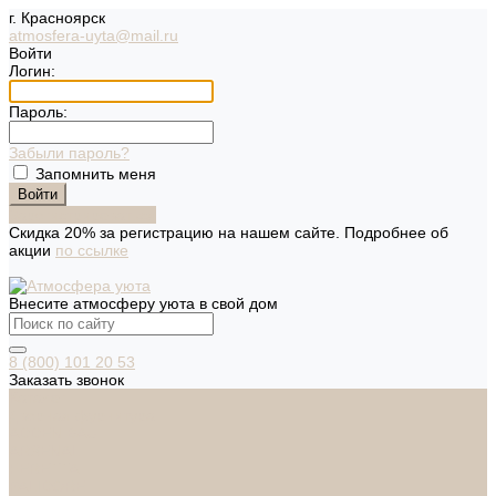
г. Красноярск
atmosfera-uyta@mail.ru
Войти
Логин:
Пароль:
Забыли пароль?
Запомнить меня
Зарегистрироваться
Скидка 20% за регистрацию на нашем сайте. Подробнее об
акции
по ссылке
Внесите атмосферу уюта в свой дом
8 (800) 101 20 53
Заказать звонок
Каталог
Дверная фурнитура
ADDEN BAU
ARSENAL
FERETTA
PALIDORE