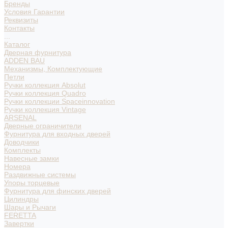
Бренды
Условия Гарантии
Реквизиты
Контакты
...
Каталог
Дверная фурнитура
ADDEN BAU
Механизмы, Комплектующие
Петли
Ручки коллекция Absolut
Ручки коллекция Quadro
Ручки коллекции Spaceinnovation
Ручки коллекция Vintage
ARSENAL
Дверные ограничители
Фурнитура для входных дверей
Доводчики
Комплекты
Навесные замки
Номера
Раздвижные системы
Упоры торцевые
Фурнитура для финских дверей
Цилиндры
Шары и Рычаги
FERETTA
Завертки