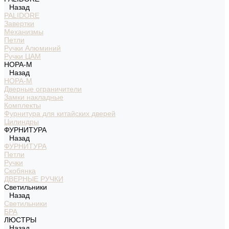
Назад
PALIDORE
Завертки
Механизмы
Петли
Ручки Алюминий
Ручки ЦАМ
НОРА-М
Назад
НОРА-М
Дверные ограничители
Замки накладные
Комплекты
Фурнитура для китайских дверей
Цилиндры
ФУРНИТУРА
Назад
ФУРНИТУРА
Петли
Ручки
Скобянка
ДВЕРНЫЕ РУЧКИ
Светильники
Назад
Светильники
БРА
ЛЮСТРЫ
Назад