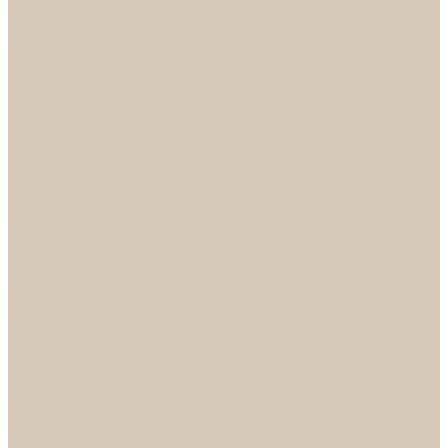
...
Каталог
Дверная фурнитура
ADDEN BAU
Механизмы, Комплектующие
Петли
Ручки коллекция Absolut
Ручки коллекция Quadro
Ручки коллекции Spaceinnovation
Ручки коллекция Vintage
ARSENAL
Дверные ограничители
Фурнитура для входных дверей
Доводчики
Комплекты
Навесные замки
Номера
Раздвижные системы
Упоры торцевые
Фурнитура для финских дверей
Цилиндры
Шары и Рычаги
FERETTA
Завертки
Механизмы
Ручки раздельные
PALIDORE
Завертки