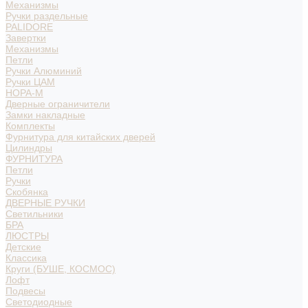
Механизмы
Ручки раздельные
PALIDORE
Завертки
Механизмы
Петли
Ручки Алюминий
Ручки ЦАМ
НОРА-М
Дверные ограничители
Замки накладные
Комплекты
Фурнитура для китайских дверей
Цилиндры
ФУРНИТУРА
Петли
Ручки
Скобянка
ДВЕРНЫЕ РУЧКИ
Светильники
БРА
ЛЮСТРЫ
Детские
Классика
Круги (БУШЕ, КОСМОС)
Лофт
Подвесы
Светодиодные