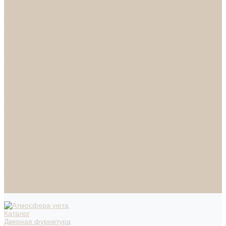
СПОТЫ
НАСТОЛЬНЫЕ ЛАМПЫ
ТОРШЕРЫ
Смесители
Аксессуары
Смесители для ванны
Смесители для кухни
Смесители для раковин
Часы
Услуги
Подбор светильников по фото
О нас
Сертификаты
Фотогалерея
Сотрудничество
Акции
Доставка и оплата
Условия оплаты
Условия доставки
Вопрос - ответ
Бренды
Условия Гарантии
Реквизиты
Контакты
Каталог
Дверная фурнитура