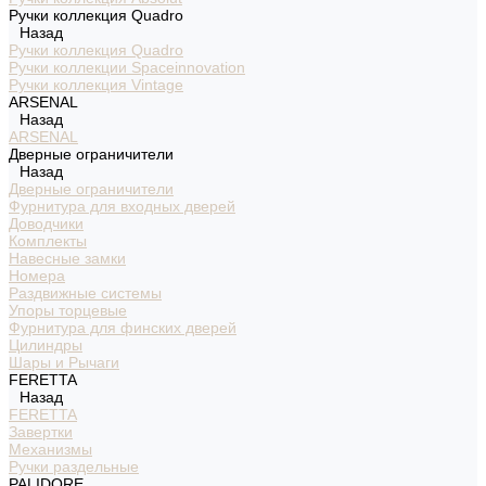
Ручки коллекция Quadro
Назад
Ручки коллекция Quadro
Ручки коллекции Spaceinnovation
Ручки коллекция Vintage
ARSENAL
Назад
ARSENAL
Дверные ограничители
Назад
Дверные ограничители
Фурнитура для входных дверей
Доводчики
Комплекты
Навесные замки
Номера
Раздвижные системы
Упоры торцевые
Фурнитура для финских дверей
Цилиндры
Шары и Рычаги
FERETTA
Назад
FERETTA
Завертки
Механизмы
Ручки раздельные
PALIDORE