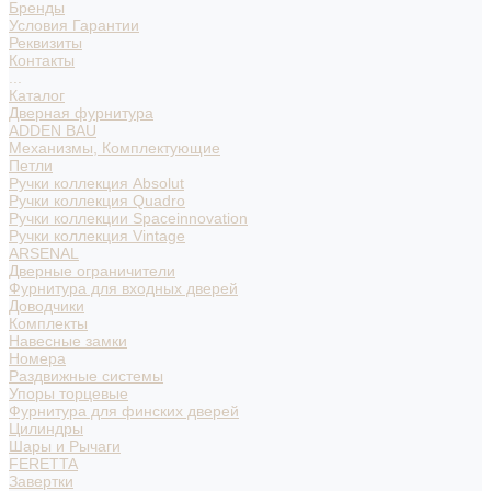
Бренды
Условия Гарантии
Реквизиты
Контакты
...
Каталог
Дверная фурнитура
ADDEN BAU
Механизмы, Комплектующие
Петли
Ручки коллекция Absolut
Ручки коллекция Quadro
Ручки коллекции Spaceinnovation
Ручки коллекция Vintage
ARSENAL
Дверные ограничители
Фурнитура для входных дверей
Доводчики
Комплекты
Навесные замки
Номера
Раздвижные системы
Упоры торцевые
Фурнитура для финских дверей
Цилиндры
Шары и Рычаги
FERETTA
Завертки