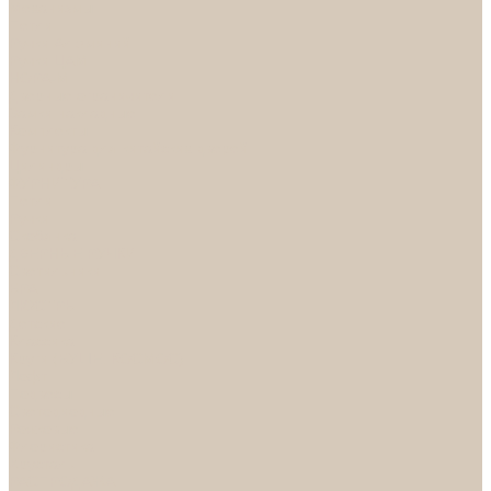
Механизмы
Петли
Ручки Алюминий
Ручки ЦАМ
НОРА-М
Дверные ограничители
Замки накладные
Комплекты
Фурнитура для китайских дверей
Цилиндры
ФУРНИТУРА
Петли
Ручки
Скобянка
ДВЕРНЫЕ РУЧКИ
Светильники
БРА
ЛЮСТРЫ
Детские
Классика
Круги (БУШЕ, КОСМОС)
Лофт
Подвесы
Светодиодные
Рожковые
Флористика
Хрусталь
РАСПРОДАЖА