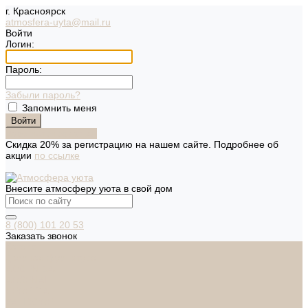
г. Красноярск
atmosfera-uyta@mail.ru
Войти
Логин:
Пароль:
Забыли пароль?
Запомнить меня
Зарегистрироваться
Скидка 20% за регистрацию на нашем сайте. Подробнее об
акции
по ссылке
Внесите атмосферу уюта в свой дом
8 (800) 101 20 53
Заказать звонок
Каталог
Дверная фурнитура
ADDEN BAU
ARSENAL
FERETTA
PALIDORE