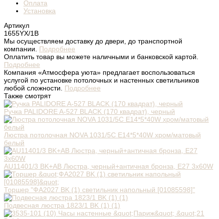
Оплата
Установка
Артикул
1655YX/1B
Мы осуществляем доставку до двери, до транспортной
компании.
Подробнее
Оплатить товар вы можете наличными и банковской картой.
Подробнее
Компания «Атмосфера уюта» предлагает воспользоваться
услугой по установке потолочных и настенных светильников
любой сложности.
Подробнее
Также смотрят
Ручка PALIDORE A-527 BLACK (170 квадрат), черный
Люстра потолочная NOVA 1031/5C E14*5*40W хром/матовый
белый
AU11401/3 BK+AB Люстра, черный+античная бронза, Е27 3х60W
Торшер "ФА2027 BK (1) светильник напольный [01085598]"
Подвесная люстра 1823/1 BK (1) (1)