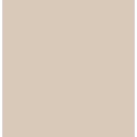
НОРА-М
Светильники
БРА
ЛЮСТРЫ
РАСПРОДАЖА
СПОТЫ
НАСТОЛЬНЫЕ ЛАМПЫ
Смесители
Аксессуары
Смесители для ванны
Смесители для кухни
Смесители для раковин
Часы
Услуги
Подбор светильников по фото
О нас
Сертификаты
Фотогалерея
Сотрудничество
Акции
Доставка и оплата
Условия оплаты
Условия доставки
Вопрос - ответ
Бренды
Условия Гарантии
Реквизиты
Контакты