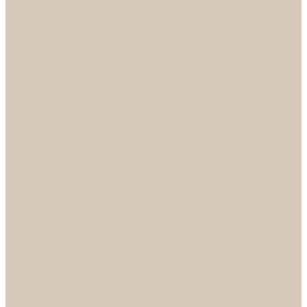
Механизмы
Петли
Ручки Алюминий
Ручки ЦАМ
НОРА-М
Дверные ограничители
Замки накладные
Комплекты
Фурнитура для китайских дверей
Цилиндры
ФУРНИТУРА
Петли
Ручки
Скобянка
ДВЕРНЫЕ РУЧКИ
Светильники
БРА
ЛЮСТРЫ
Детские
Классика
Круги (БУШЕ, КОСМОС)
Лофт
Подвесы
Светодиодные
Рожковые
Флористика
Хрусталь
РАСПРОДАЖА