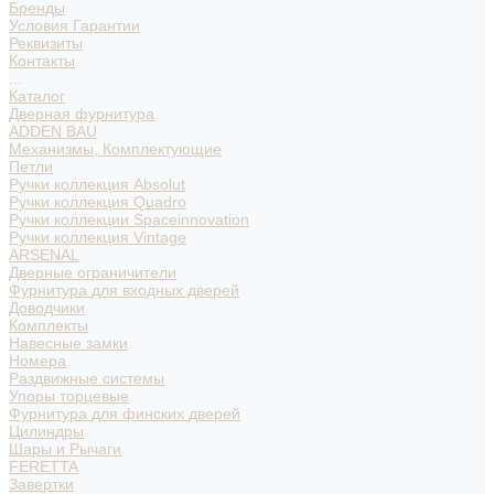
Бренды
Условия Гарантии
Реквизиты
Контакты
...
Каталог
Дверная фурнитура
ADDEN BAU
Механизмы, Комплектующие
Петли
Ручки коллекция Absolut
Ручки коллекция Quadro
Ручки коллекции Spaceinnovation
Ручки коллекция Vintage
ARSENAL
Дверные ограничители
Фурнитура для входных дверей
Доводчики
Комплекты
Навесные замки
Номера
Раздвижные системы
Упоры торцевые
Фурнитура для финских дверей
Цилиндры
Шары и Рычаги
FERETTA
Завертки