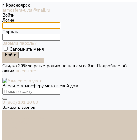
г. Красноярск
atmosfera-uyta@mail.ru
Войти
Логин:
Пароль:
Забыли пароль?
Запомнить меня
Зарегистрироваться
Скидка 20% за регистрацию на нашем сайте. Подробнее об
акции
по ссылке
Внесите атмосферу уюта в свой дом
8 (800) 101 20 53
Заказать звонок
Каталог
Дверная фурнитура
ADDEN BAU
ARSENAL
FERETTA
PALIDORE