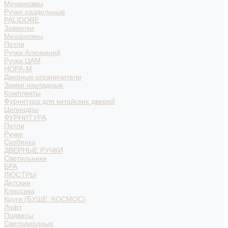
Механизмы
Ручки раздельные
PALIDORE
Завертки
Механизмы
Петли
Ручки Алюминий
Ручки ЦАМ
НОРА-М
Дверные ограничители
Замки накладные
Комплекты
Фурнитура для китайских дверей
Цилиндры
ФУРНИТУРА
Петли
Ручки
Скобянка
ДВЕРНЫЕ РУЧКИ
Светильники
БРА
ЛЮСТРЫ
Детские
Классика
Круги (БУШЕ, КОСМОС)
Лофт
Подвесы
Светодиодные