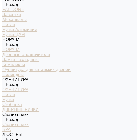
Назад
PALIDORE
Завертки
Механизмы
Петли
Ручки Алюминий
Ручки ЦАМ
НОРА-М
Назад
НОРА-М
Дверные ограничители
Замки накладные
Комплекты
Фурнитура для китайских дверей
Цилиндры
ФУРНИТУРА
Назад
ФУРНИТУРА
Петли
Ручки
Скобянка
ДВЕРНЫЕ РУЧКИ
Светильники
Назад
Светильники
БРА
ЛЮСТРЫ
Назад