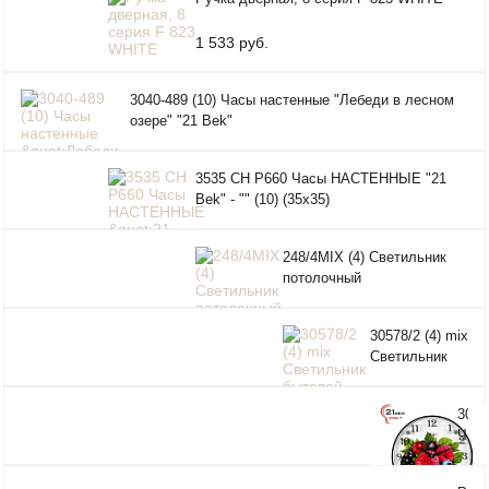
1 533 руб.
3040-489 (10) Часы настенные "Лебеди в лесном
озере" "21 Bek"
3535 СН Р660 Часы НАСТЕННЫЕ "21
Bek" - "" (10) (35х35)
248/4MIX (4) Светильник
потолочный
30578/2 (4) mix
Светильник
бытовой
потолочный
3030
(220V 15W
Час
E27)
круг
наст