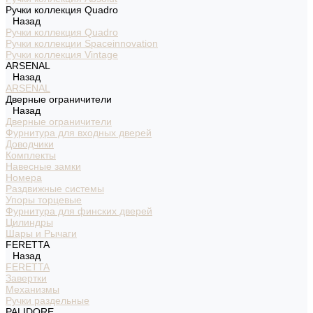
Ручки коллекция Quadro
Назад
Ручки коллекция Quadro
Ручки коллекции Spaceinnovation
Ручки коллекция Vintage
ARSENAL
Назад
ARSENAL
Дверные ограничители
Назад
Дверные ограничители
Фурнитура для входных дверей
Доводчики
Комплекты
Навесные замки
Номера
Раздвижные системы
Упоры торцевые
Фурнитура для финских дверей
Цилиндры
Шары и Рычаги
FERETTA
Назад
FERETTA
Завертки
Механизмы
Ручки раздельные
PALIDORE