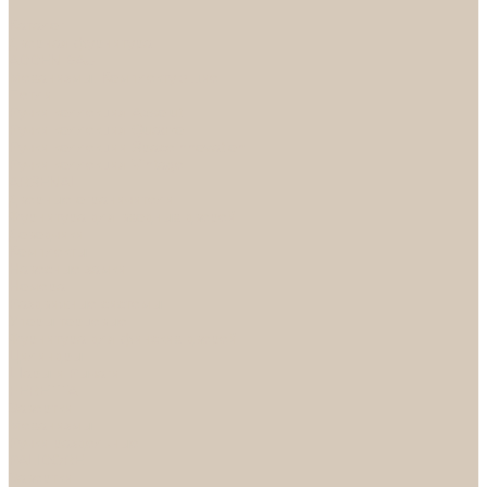
...
Каталог
Дверная фурнитура
ADDEN BAU
Механизмы, Комплектующие
Петли
Ручки коллекция Absolut
Ручки коллекция Quadro
Ручки коллекции Spaceinnovation
Ручки коллекция Vintage
ARSENAL
Дверные ограничители
Фурнитура для входных дверей
Доводчики
Комплекты
Навесные замки
Номера
Раздвижные системы
Упоры торцевые
Фурнитура для финских дверей
Цилиндры
Шары и Рычаги
FERETTA
Завертки
Механизмы
Ручки раздельные
PALIDORE
Завертки