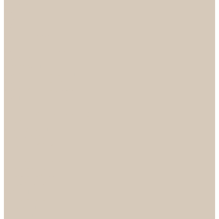
НОРА-М
Светильники
БРА
ЛЮСТРЫ
РАСПРОДАЖА
СПОТЫ
НАСТОЛЬНЫЕ ЛАМПЫ
Смесители
Аксессуары
Смесители для ванны
Смесители для кухни
Смесители для раковин
Часы
Услуги
Подбор светильников по фото
О нас
Сертификаты
Фотогалерея
Сотрудничество
Акции
Доставка и оплата
Условия оплаты
Условия доставки
Вопрос - ответ
Бренды
Условия Гарантии
Реквизиты
Контакты