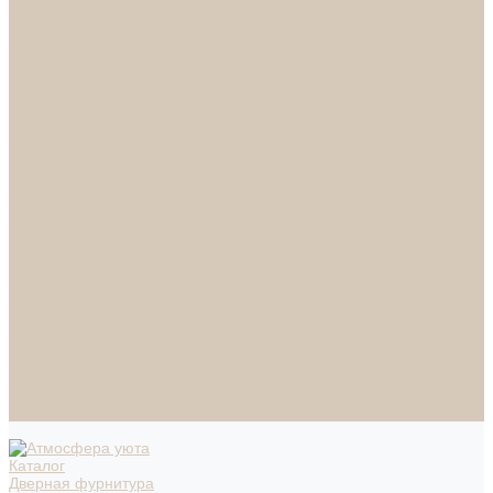
СПОТЫ
НАСТОЛЬНЫЕ ЛАМПЫ
ТОРШЕРЫ
Смесители
Аксессуары
Смесители для ванны
Смесители для кухни
Смесители для раковин
Часы
Услуги
Подбор светильников по фото
О нас
Сертификаты
Фотогалерея
Сотрудничество
Акции
Доставка и оплата
Условия оплаты
Условия доставки
Вопрос - ответ
Бренды
Условия Гарантии
Реквизиты
Контакты
Каталог
Дверная фурнитура