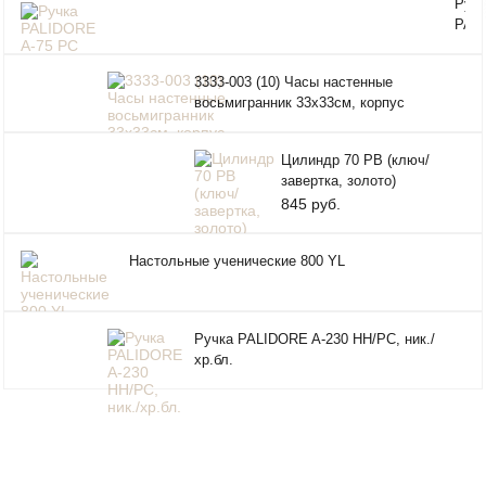
Ручк
"21 
PAL
(10)
A-75
140м
3333-003 (10) Часы настенные
хром
восьмигранник 33х33см, корпус
коричневый "Классика" "Рубин"
Цилиндр 70 РВ (ключ/
завертка, золото)
845 руб.
Настольные ученические 800 YL
Ручка PALIDORE A-230 HH/PC, ник./
хр.бл.