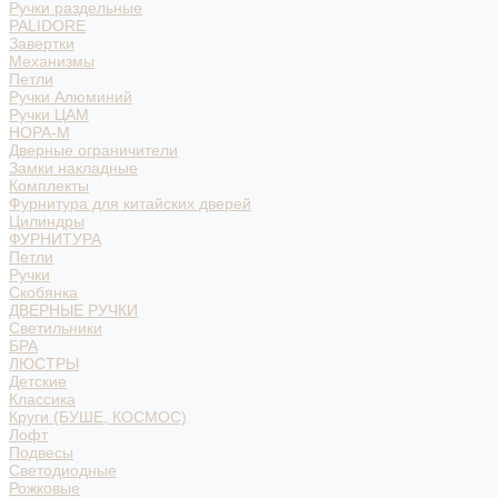
Ручки раздельные
PALIDORE
Завертки
Механизмы
Петли
Ручки Алюминий
Ручки ЦАМ
НОРА-М
Дверные ограничители
Замки накладные
Комплекты
Фурнитура для китайских дверей
Цилиндры
ФУРНИТУРА
Петли
Ручки
Скобянка
ДВЕРНЫЕ РУЧКИ
Светильники
БРА
ЛЮСТРЫ
Детские
Классика
Круги (БУШЕ, КОСМОС)
Лофт
Подвесы
Светодиодные
Рожковые