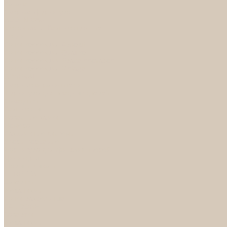
Каталог
Дверная фурнитура
ADDEN BAU
Механизмы, Комплектующие
Петли
Ручки коллекция Absolut
Ручки коллекция Quadro
Ручки коллекции Spaceinnovation
Ручки коллекция Vintage
ARSENAL
Дверные ограничители
Фурнитура для входных дверей
Доводчики
Комплекты
Навесные замки
Номера
Раздвижные системы
Упоры торцевые
Фурнитура для финских дверей
Цилиндры
Шары и Рычаги
FERETTA
Завертки
Механизмы
Ручки раздельные
PALIDORE
Завертки
Механизмы