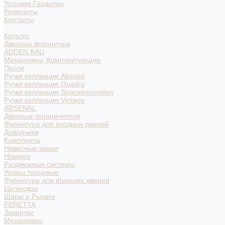
Условия Гарантии
Реквизиты
Контакты
...
Каталог
Дверная фурнитура
ADDEN BAU
Механизмы, Комплектующие
Петли
Ручки коллекция Absolut
Ручки коллекция Quadro
Ручки коллекции Spaceinnovation
Ручки коллекция Vintage
ARSENAL
Дверные ограничители
Фурнитура для входных дверей
Доводчики
Комплекты
Навесные замки
Номера
Раздвижные системы
Упоры торцевые
Фурнитура для финских дверей
Цилиндры
Шары и Рычаги
FERETTA
Завертки
Механизмы