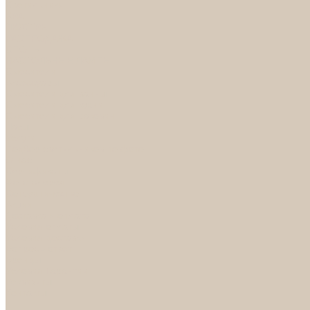
Светильники
БРА
ЛЮСТРЫ
РАСПРОДАЖА
СПОТЫ
НАСТОЛЬНЫЕ ЛАМПЫ
Смесители
Аксессуары
Смесители для ванны
Смесители для кухни
Смесители для раковин
Часы
Услуги
Подбор светильников по фото
О нас
Сертификаты
Фотогалерея
Сотрудничество
Акции
Доставка и оплата
Условия оплаты
Условия доставки
Вопрос - ответ
Бренды
Условия Гарантии
Реквизиты
Контакты
...