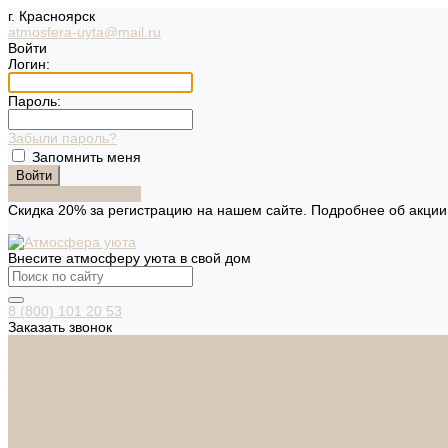
г. Красноярск
atmosfera-uyta@mail.ru
Войти
Логин:
Пароль:
Забыли пароль?
Запомнить меня
Зарегистрироваться
Скидка 20% за регистрацию на нашем сайте. Подробнее об акци
Внесите атмосферу уюта в свой дом
8 (800) 101 20 53
Заказать звонок
Каталог
Дверная фурнитура
ADDEN BAU
ARSENAL
FERETTA
PALIDORE
НОРА-М