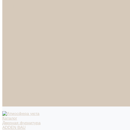
НАСТОЛЬНЫЕ ЛАМПЫ
ТОРШЕРЫ
Смесители
Аксессуары
Смесители для ванны
Смесители для кухни
Смесители для раковин
Часы
Услуги
Подбор светильников по фото
О нас
Сертификаты
Фотогалерея
Сотрудничество
Акции
Доставка и оплата
Условия оплаты
Условия доставки
Вопрос - ответ
Бренды
Условия Гарантии
Реквизиты
Контакты
Каталог
Дверная фурнитура
ADDEN BAU