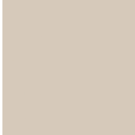
Петли
Ручки Алюминий
Ручки ЦАМ
НОРА-М
Дверные ограничители
Замки накладные
Комплекты
Фурнитура для китайских дверей
Цилиндры
ФУРНИТУРА
Петли
Ручки
Скобянка
ДВЕРНЫЕ РУЧКИ
Светильники
БРА
ЛЮСТРЫ
Детские
Классика
Круги (БУШЕ, КОСМОС)
Лофт
Подвесы
Светодиодные
Рожковые
Флористика
Хрусталь
РАСПРОДАЖА
СПОТЫ