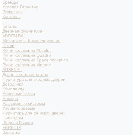
Бренды
Условия Гарантии
Реквизиты
Контакты
...
Каталог
Дверная фурнитура
ADDEN BAU
Механизмы, Комплектующие
Петли
Ручки коллекция Absolut
Ручки коллекция Quadro
Ручки коллекции Spaceinnovation
Ручки коллекция Vintage
ARSENAL
Дверные ограничители
Фурнитура для входных дверей
Доводчики
Комплекты
Навесные замки
Номера
Раздвижные системы
Упоры торцевые
Фурнитура для финских дверей
Цилиндры
Шары и Рычаги
FERETTA
Завертки