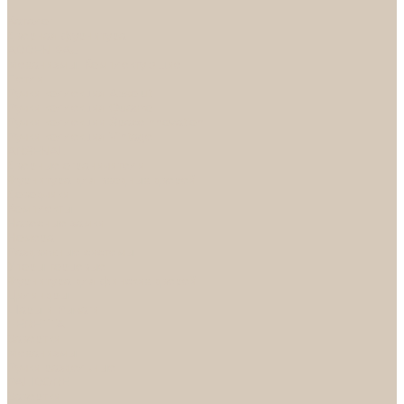
...
Каталог
Дверная фурнитура
ADDEN BAU
Механизмы, Комплектующие
Петли
Ручки коллекция Absolut
Ручки коллекция Quadro
Ручки коллекции Spaceinnovation
Ручки коллекция Vintage
ARSENAL
Дверные ограничители
Фурнитура для входных дверей
Доводчики
Комплекты
Навесные замки
Номера
Раздвижные системы
Упоры торцевые
Фурнитура для финских дверей
Цилиндры
Шары и Рычаги
FERETTA
Завертки
Механизмы
Ручки раздельные
PALIDORE
Завертки