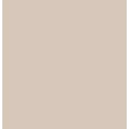
НОРА-М
Светильники
БРА
ЛЮСТРЫ
РАСПРОДАЖА
СПОТЫ
НАСТОЛЬНЫЕ ЛАМПЫ
Смесители
Аксессуары
Смесители для ванны
Смесители для кухни
Смесители для раковин
Часы
Услуги
Подбор светильников по фото
О нас
Сертификаты
Фотогалерея
Сотрудничество
Акции
Доставка и оплата
Условия оплаты
Условия доставки
Вопрос - ответ
Бренды
Условия Гарантии
Реквизиты
Контакты