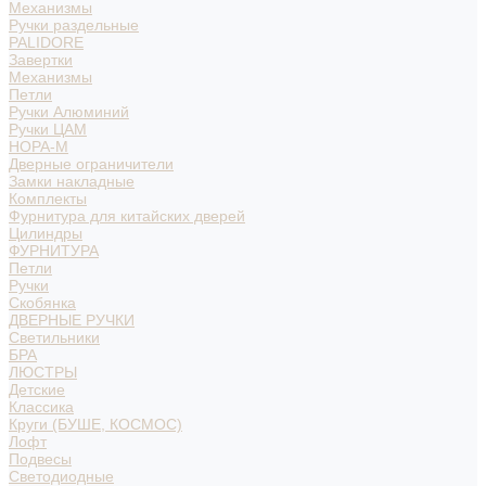
Механизмы
Ручки раздельные
PALIDORE
Завертки
Механизмы
Петли
Ручки Алюминий
Ручки ЦАМ
НОРА-М
Дверные ограничители
Замки накладные
Комплекты
Фурнитура для китайских дверей
Цилиндры
ФУРНИТУРА
Петли
Ручки
Скобянка
ДВЕРНЫЕ РУЧКИ
Светильники
БРА
ЛЮСТРЫ
Детские
Классика
Круги (БУШЕ, КОСМОС)
Лофт
Подвесы
Светодиодные