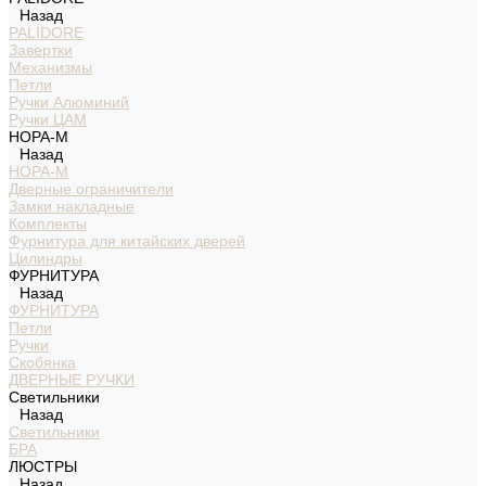
Назад
PALIDORE
Завертки
Механизмы
Петли
Ручки Алюминий
Ручки ЦАМ
НОРА-М
Назад
НОРА-М
Дверные ограничители
Замки накладные
Комплекты
Фурнитура для китайских дверей
Цилиндры
ФУРНИТУРА
Назад
ФУРНИТУРА
Петли
Ручки
Скобянка
ДВЕРНЫЕ РУЧКИ
Светильники
Назад
Светильники
БРА
ЛЮСТРЫ
Назад