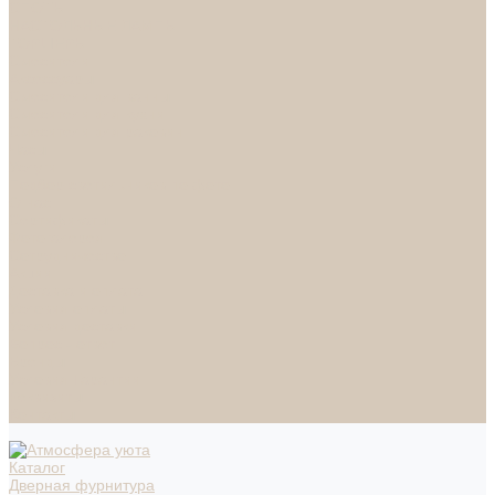
СПОТЫ
НАСТОЛЬНЫЕ ЛАМПЫ
ТОРШЕРЫ
Смесители
Аксессуары
Смесители для ванны
Смесители для кухни
Смесители для раковин
Часы
Услуги
Подбор светильников по фото
О нас
Сертификаты
Фотогалерея
Сотрудничество
Акции
Доставка и оплата
Условия оплаты
Условия доставки
Вопрос - ответ
Бренды
Условия Гарантии
Реквизиты
Контакты
Каталог
Дверная фурнитура