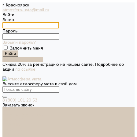
г. Красноярск
atmosfera-uyta@mail.ru
Войти
Логин:
Пароль:
Забыли пароль?
Запомнить меня
Зарегистрироваться
Скидка 20% за регистрацию на нашем сайте. Подробнее об
акции
по ссылке
Внесите атмосферу уюта в свой дом
8 (800) 101 20 53
Заказать звонок
Каталог
Дверная фурнитура
ADDEN BAU
ARSENAL
FERETTA
PALIDORE