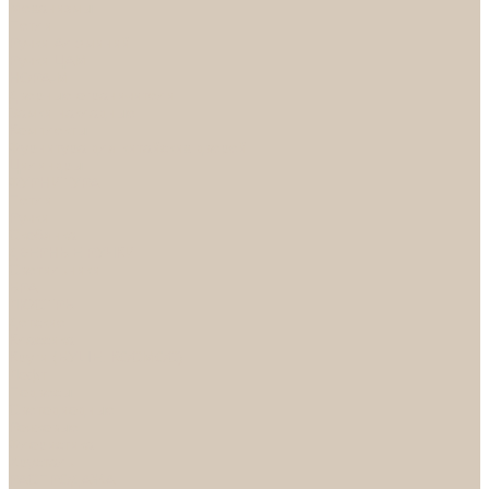
Механизмы
Петли
Ручки Алюминий
Ручки ЦАМ
НОРА-М
Дверные ограничители
Замки накладные
Комплекты
Фурнитура для китайских дверей
Цилиндры
ФУРНИТУРА
Петли
Ручки
Скобянка
ДВЕРНЫЕ РУЧКИ
Светильники
БРА
ЛЮСТРЫ
Детские
Классика
Круги (БУШЕ, КОСМОС)
Лофт
Подвесы
Светодиодные
Рожковые
Флористика
Хрусталь
РАСПРОДАЖА