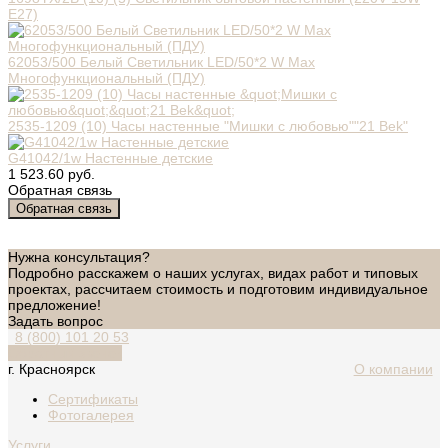
E27)
62053/500 Белый Светильник LED/50*2 W Мах
Многофункциональный (ПДУ)
2535-1209 (10) Часы настенные "Мишки с любовью""21 Bek"
G41042/1w Настенные детские
1 523.60 руб.
Обратная связь
Обратная связь
Нужна консультация?
Подробно расскажем о наших услугах, видах работ и типовых
проектах, рассчитаем стоимость и подготовим индивидуальное
предложение!
Задать вопрос
8 (800) 101 20 53
Обратный звонок
г. Красноярск
О компании
Сертификаты
Фотогалерея
Услуги