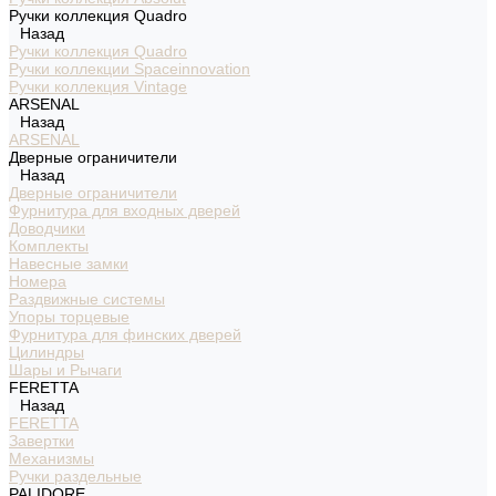
Ручки коллекция Quadro
Назад
Ручки коллекция Quadro
Ручки коллекции Spaceinnovation
Ручки коллекция Vintage
ARSENAL
Назад
ARSENAL
Дверные ограничители
Назад
Дверные ограничители
Фурнитура для входных дверей
Доводчики
Комплекты
Навесные замки
Номера
Раздвижные системы
Упоры торцевые
Фурнитура для финских дверей
Цилиндры
Шары и Рычаги
FERETTA
Назад
FERETTA
Завертки
Механизмы
Ручки раздельные
PALIDORE