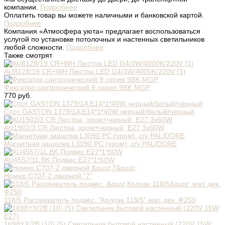
компании.
Подробнее
Оплатить товар вы можете наличными и банковской картой.
Подробнее
Компания «Атмосфера уюта» предлагает воспользоваться
услугой по установке потолочных и настенных светильников
любой сложности.
Подробнее
Также смотрят
AU8128/19 CR+WH Люстра LED G4/3W/4000K/220V (1)
Фиксатор сантехнический 9 серия 9BK MGP
770 руб.
Спот GASTON 1379/1A E14*1*40W черный/белый/черный
AU1902/3 CR Люстра, хром+черный, Е27 3х60W
Магнитная защелка L3090 РС (хром) ,с/у PALIDORE
AU4557/1L BK Подвес E27*1*60W
Номер C707-2 дверной "7"
118/5 Рассеиватель подвес. "Колпак 118/5" мат. дек. Ф250
1698YX/2B (10) (5) Светильник бытовой настенный (220V 15W