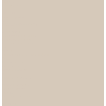
НОРА-М
Светильники
БРА
ЛЮСТРЫ
РАСПРОДАЖА
СПОТЫ
НАСТОЛЬНЫЕ ЛАМПЫ
Смесители
Аксессуары
Смесители для ванны
Смесители для кухни
Смесители для раковин
Часы
Услуги
Подбор светильников по фото
О нас
Сертификаты
Фотогалерея
Сотрудничество
Акции
Доставка и оплата
Условия оплаты
Условия доставки
Вопрос - ответ
Бренды
Условия Гарантии
Реквизиты
Контакты