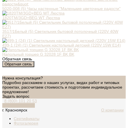
5020-008 (5) Часы настенные "Маленькие цветочные радости"
1820TM/3GD+BEG WT Люстра
3517/1Белый (5) Светильник бытовой потолочный (220V 40W
E27)
499-1 (24) (1) Светильник настольный детский (220V 15W E14)
Напольный торшер G 32028 1F BK BK
Обратная связь
Обратная связь
Нужна консультация?
Подробно расскажем о наших услугах, видах работ и типовых
проектах, рассчитаем стоимость и подготовим индивидуальное
предложение!
Задать вопрос
8 (800) 101 20 53
Обратный звонок
г. Красноярск
О компании
Сертификаты
Фотогалерея