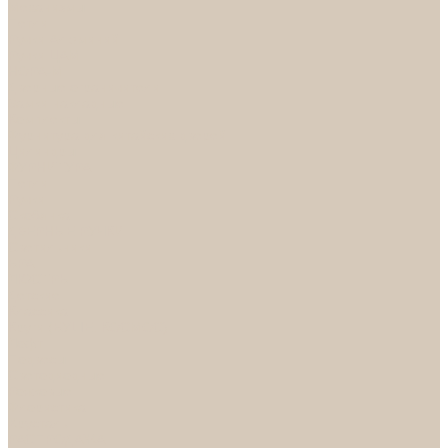
Механизмы
Петли
Ручки Алюминий
Ручки ЦАМ
НОРА-М
Дверные ограничители
Замки накладные
Комплекты
Фурнитура для китайских дверей
Цилиндры
ФУРНИТУРА
Петли
Ручки
Скобянка
ДВЕРНЫЕ РУЧКИ
Светильники
БРА
ЛЮСТРЫ
Детские
Классика
Круги (БУШЕ, КОСМОС)
Лофт
Подвесы
Светодиодные
Рожковые
Флористика
Хрусталь
РАСПРОДАЖА