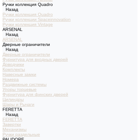
Ручки коллекция Quadro
Назад
Ручки коллекция Quadro
Ручки коллекции Spaceinnovation
Ручки коллекция Vintage
ARSENAL
Назад
ARSENAL
Дверные ограничители
Назад
Дверные ограничители
Фурнитура для входных дверей
Доводчики
Комплекты
Навесные замки
Номера
Раздвижные системы
Упоры торцевые
Фурнитура для финских дверей
Цилиндры
Шары и Рычаги
FERETTA
Назад
FERETTA
Завертки
Механизмы
Ручки раздельные
PALIDORE