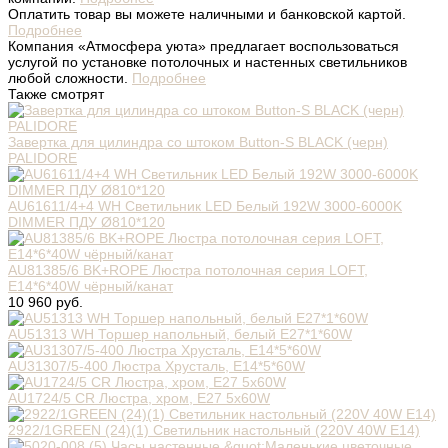
Оплатить товар вы можете наличными и банковской картой.
Подробнее
Компания «Атмосфера уюта» предлагает воспользоваться
услугой по установке потолочных и настенных светильников
любой сложности.
Подробнее
Также смотрят
Завертка для цилиндра со штоком Button-S BLACK (черн)
PALIDORE
AU61611/4+4 WH Светильник LED Белый 192W 3000-6000K
DIMMER ПДУ Ø810*120
AU81385/6 BK+ROPE Люстра потолочная серия LOFT,
E14*6*40W чёрный/канат
10 960 руб.
AU51313 WH Торшер напольный, белый Е27*1*60W
AU31307/5-400 Люстра Хрусталь, E14*5*60W
AU1724/5 CR Люстра, хром, Е27 5х60W
2922/1GREEN (24)(1) Светильник настольный (220V 40W E14)