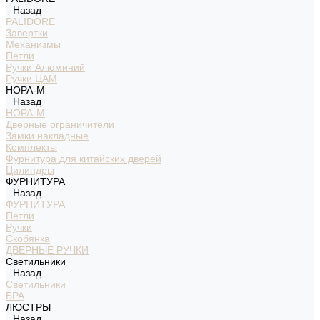
Назад
PALIDORE
Завертки
Механизмы
Петли
Ручки Алюминий
Ручки ЦАМ
НОРА-М
Назад
НОРА-М
Дверные ограничители
Замки накладные
Комплекты
Фурнитура для китайских дверей
Цилиндры
ФУРНИТУРА
Назад
ФУРНИТУРА
Петли
Ручки
Скобянка
ДВЕРНЫЕ РУЧКИ
Светильники
Назад
Светильники
БРА
ЛЮСТРЫ
Назад