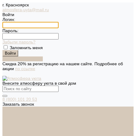
г. Красноярск
atmosfera-uyta@mail.ru
Войти
Логин:
Пароль:
Забыли пароль?
Запомнить меня
Зарегистрироваться
Скидка 20% за регистрацию на нашем сайте. Подробнее об
акции
по ссылке
Внесите атмосферу уюта в свой дом
8 (800) 101 20 53
Заказать звонок
Каталог
Дверная фурнитура
ADDEN BAU
ARSENAL
FERETTA
PALIDORE