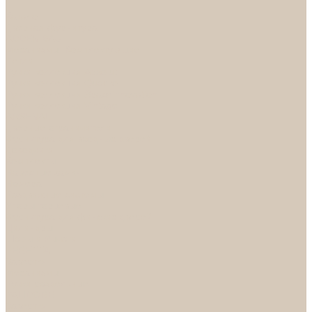
...
Каталог
Дверная фурнитура
ADDEN BAU
Механизмы, Комплектующие
Петли
Ручки коллекция Absolut
Ручки коллекция Quadro
Ручки коллекции Spaceinnovation
Ручки коллекция Vintage
ARSENAL
Дверные ограничители
Фурнитура для входных дверей
Доводчики
Комплекты
Навесные замки
Номера
Раздвижные системы
Упоры торцевые
Фурнитура для финских дверей
Цилиндры
Шары и Рычаги
FERETTA
Завертки
Механизмы
Ручки раздельные
PALIDORE
Завертки