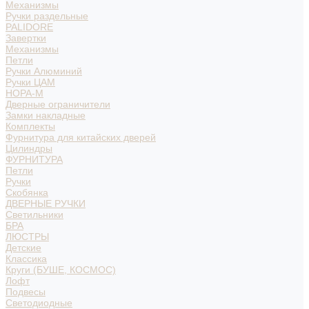
Механизмы
Ручки раздельные
PALIDORE
Завертки
Механизмы
Петли
Ручки Алюминий
Ручки ЦАМ
НОРА-М
Дверные ограничители
Замки накладные
Комплекты
Фурнитура для китайских дверей
Цилиндры
ФУРНИТУРА
Петли
Ручки
Скобянка
ДВЕРНЫЕ РУЧКИ
Светильники
БРА
ЛЮСТРЫ
Детские
Классика
Круги (БУШЕ, КОСМОС)
Лофт
Подвесы
Светодиодные