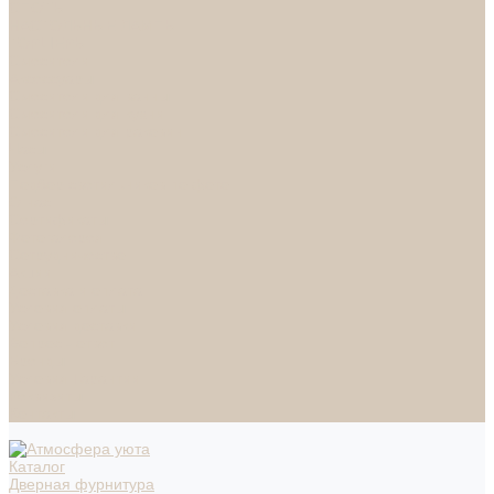
СПОТЫ
НАСТОЛЬНЫЕ ЛАМПЫ
ТОРШЕРЫ
Смесители
Аксессуары
Смесители для ванны
Смесители для кухни
Смесители для раковин
Часы
Услуги
Подбор светильников по фото
О нас
Сертификаты
Фотогалерея
Сотрудничество
Акции
Доставка и оплата
Условия оплаты
Условия доставки
Вопрос - ответ
Бренды
Условия Гарантии
Реквизиты
Контакты
Каталог
Дверная фурнитура