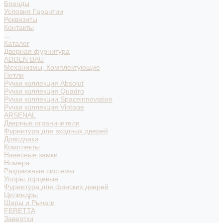
Бренды
Условия Гарантии
Реквизиты
Контакты
...
Каталог
Дверная фурнитура
ADDEN BAU
Механизмы, Комплектующие
Петли
Ручки коллекция Absolut
Ручки коллекция Quadro
Ручки коллекции Spaceinnovation
Ручки коллекция Vintage
ARSENAL
Дверные ограничители
Фурнитура для входных дверей
Доводчики
Комплекты
Навесные замки
Номера
Раздвижные системы
Упоры торцевые
Фурнитура для финских дверей
Цилиндры
Шары и Рычаги
FERETTA
Завертки