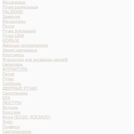
Механизмы
Ручки раздельные
PALIDORE
Завертки
Механизмы
Петли
Ручки Алюминий
Ручки ЦАМ
НОРА-М
Дверные ограничители
Замки накладные
Комплекты
Фурнитура для китайских дверей
Цилиндры
ФУРНИТУРА
Петли
Ручки
Скобянка
ДВЕРНЫЕ РУЧКИ
Светильники
БРА
ЛЮСТРЫ
Детские
Классика
Круги (БУШЕ, КОСМОС)
Лофт
Подвесы
Светодиодные