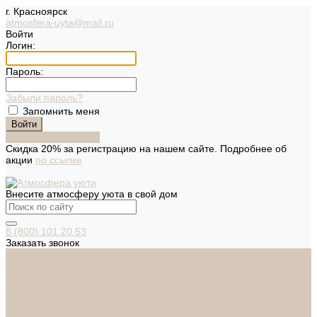
г. Красноярск
atmosfera-uyta@mail.ru
Войти
Логин:
Пароль:
Забыли пароль?
Запомнить меня
Зарегистрироваться
Скидка 20% за регистрацию на нашем сайте. Подробнее об
акции
по ссылке
Внесите атмосферу уюта в свой дом
8 (800) 101 20 53
Заказать звонок
Каталог
Дверная фурнитура
ADDEN BAU
ARSENAL
FERETTA
PALIDORE