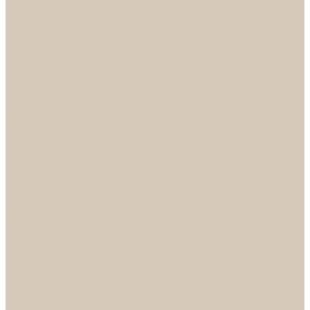
...
Каталог
Дверная фурнитура
ADDEN BAU
Механизмы, Комплектующие
Петли
Ручки коллекция Absolut
Ручки коллекция Quadro
Ручки коллекции Spaceinnovation
Ручки коллекция Vintage
ARSENAL
Дверные ограничители
Фурнитура для входных дверей
Доводчики
Комплекты
Навесные замки
Номера
Раздвижные системы
Упоры торцевые
Фурнитура для финских дверей
Цилиндры
Шары и Рычаги
FERETTA
Завертки
Механизмы
Ручки раздельные
PALIDORE
Завертки