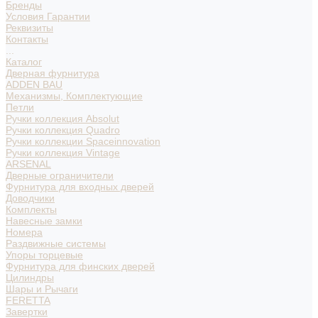
Бренды
Условия Гарантии
Реквизиты
Контакты
...
Каталог
Дверная фурнитура
ADDEN BAU
Механизмы, Комплектующие
Петли
Ручки коллекция Absolut
Ручки коллекция Quadro
Ручки коллекции Spaceinnovation
Ручки коллекция Vintage
ARSENAL
Дверные ограничители
Фурнитура для входных дверей
Доводчики
Комплекты
Навесные замки
Номера
Раздвижные системы
Упоры торцевые
Фурнитура для финских дверей
Цилиндры
Шары и Рычаги
FERETTA
Завертки