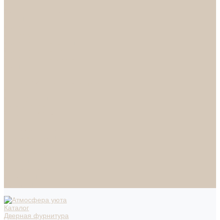
СПОТЫ
НАСТОЛЬНЫЕ ЛАМПЫ
ТОРШЕРЫ
Смесители
Аксессуары
Смесители для ванны
Смесители для кухни
Смесители для раковин
Часы
Услуги
Подбор светильников по фото
О нас
Сертификаты
Фотогалерея
Сотрудничество
Акции
Доставка и оплата
Условия оплаты
Условия доставки
Вопрос - ответ
Бренды
Условия Гарантии
Реквизиты
Контакты
Каталог
Дверная фурнитура