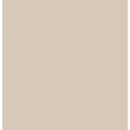
Механизмы
Петли
Ручки Алюминий
Ручки ЦАМ
НОРА-М
Дверные ограничители
Замки накладные
Комплекты
Фурнитура для китайских дверей
Цилиндры
ФУРНИТУРА
Петли
Ручки
Скобянка
ДВЕРНЫЕ РУЧКИ
Светильники
БРА
ЛЮСТРЫ
Детские
Классика
Круги (БУШЕ, КОСМОС)
Лофт
Подвесы
Светодиодные
Рожковые
Флористика
Хрусталь
РАСПРОДАЖА