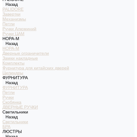
Назад
PALIDORE
Завертки
Механизмы
Петли
Ручки Алюминий
Ручки ЦАМ
НОРА-М
Назад
НОРА-М
Дверные ограничители
Замки накладные
Комплекты
Фурнитура для китайских дверей
Цилиндры
ФУРНИТУРА
Назад
ФУРНИТУРА
Петли
Ручки
Скобянка
ДВЕРНЫЕ РУЧКИ
Светильники
Назад
Светильники
БРА
ЛЮСТРЫ
Назад