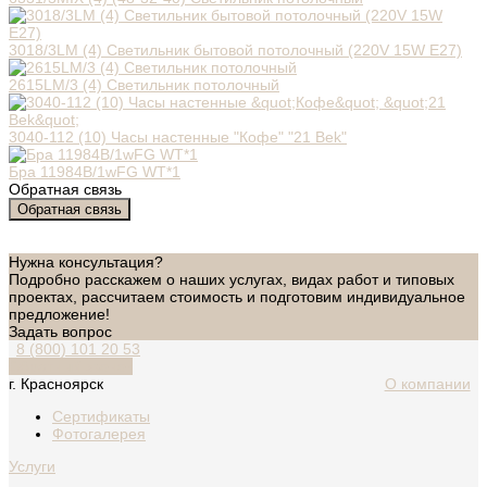
3018/3LM (4) Светильник бытовой потолочный (220V 15W E27)
2615LM/3 (4) Светильник потолочный
3040-112 (10) Часы настенные "Кофе" "21 Bek"
Бра 11984B/1wFG WT*1
Обратная связь
Обратная связь
Нужна консультация?
Подробно расскажем о наших услугах, видах работ и типовых
проектах, рассчитаем стоимость и подготовим индивидуальное
предложение!
Задать вопрос
8 (800) 101 20 53
Обратный звонок
г. Красноярск
О компании
Сертификаты
Фотогалерея
Услуги