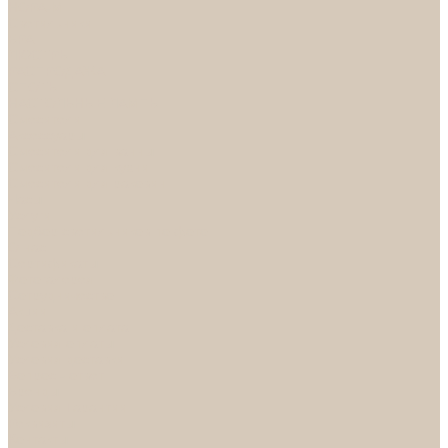
НОРА-М
Светильники
БРА
ЛЮСТРЫ
РАСПРОДАЖА
СПОТЫ
НАСТОЛЬНЫЕ ЛАМПЫ
Смесители
Аксессуары
Смесители для ванны
Смесители для кухни
Смесители для раковин
Часы
Услуги
Подбор светильников по фото
О нас
Сертификаты
Фотогалерея
Сотрудничество
Акции
Доставка и оплата
Условия оплаты
Условия доставки
Вопрос - ответ
Бренды
Условия Гарантии
Реквизиты
Контакты