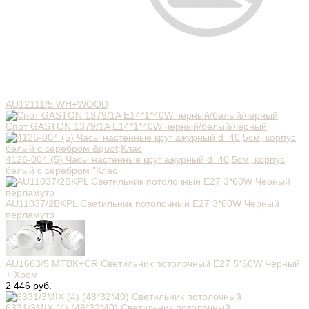
AU12111/5 WH+WOOD
Спот GASTON 1379/1A E14*1*40W черный/белый/черный
4126-004 (5) Часы настенные круг ажурный d=40,5см, корпус
белый с серебром "Клас
AU11037/2BKPL Светильник потолочный E27 3*60W Черный
перламутр
AU1663/5 MTBK+CR Светильник потолочный E27 5*60W Черный
+ Хром
2 446 руб.
6331/3MIX (4) (48*32*40) Светильник потолочный