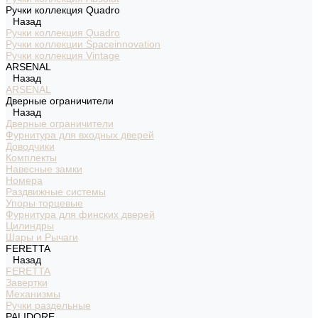
Ручки коллекция Quadro
Назад
Ручки коллекция Quadro
Ручки коллекции Spaceinnovation
Ручки коллекция Vintage
ARSENAL
Назад
ARSENAL
Дверные ограничители
Назад
Дверные ограничители
Фурнитура для входных дверей
Доводчики
Комплекты
Навесные замки
Номера
Раздвижные системы
Упоры торцевые
Фурнитура для финских дверей
Цилиндры
Шары и Рычаги
FERETTA
Назад
FERETTA
Завертки
Механизмы
Ручки раздельные
PALIDORE