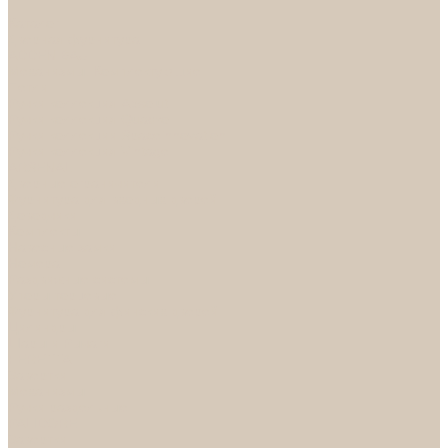
...
Каталог
Дверная фурнитура
ADDEN BAU
Механизмы, Комплектующие
Петли
Ручки коллекция Absolut
Ручки коллекция Quadro
Ручки коллекции Spaceinnovation
Ручки коллекция Vintage
ARSENAL
Дверные ограничители
Фурнитура для входных дверей
Доводчики
Комплекты
Навесные замки
Номера
Раздвижные системы
Упоры торцевые
Фурнитура для финских дверей
Цилиндры
Шары и Рычаги
FERETTA
Завертки
Механизмы
Ручки раздельные
PALIDORE
Завертки