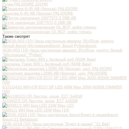
Ручка PALIDORE 101HH
Защелка 6-45 AB (бронза) PALIDORE
Петля накладная 100*75*2,0 2ВВ АВ
Завертка сантехническая OL BCF, кофе глянец
Также смотрят
3636-003 (10) Часы настенные квадрат 35х35см, корпус белый
"Абстракция" "Рубин"
Накладка Токио 800 L белёный дуб (МДФ 8мм)
Магнитная защелка L3085 AВ (бронза), цил. PALIDORE
63312/410 WH+CR ECO SP LED 48W Max 3000-6000К DIMMER
ПДУ
AU1802/3 CR Люстра, хром, Е27 3х60W
60081/1 WH Бра LED 16W Max (10)
2535-1018 (10) Часы настенные "Букет в чашке" "21 Bek"