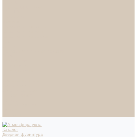
СПОТЫ
НАСТОЛЬНЫЕ ЛАМПЫ
ТОРШЕРЫ
Смесители
Аксессуары
Смесители для ванны
Смесители для кухни
Смесители для раковин
Часы
Услуги
Подбор светильников по фото
О нас
Сертификаты
Фотогалерея
Сотрудничество
Акции
Доставка и оплата
Условия оплаты
Условия доставки
Вопрос - ответ
Бренды
Условия Гарантии
Реквизиты
Контакты
Каталог
Дверная фурнитура