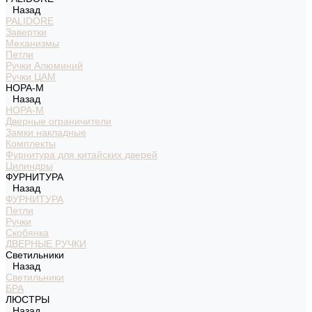
Назад
PALIDORE
Завертки
Механизмы
Петли
Ручки Алюминий
Ручки ЦАМ
НОРА-М
Назад
НОРА-М
Дверные ограничители
Замки накладные
Комплекты
Фурнитура для китайских дверей
Цилиндры
ФУРНИТУРА
Назад
ФУРНИТУРА
Петли
Ручки
Скобянка
ДВЕРНЫЕ РУЧКИ
Светильники
Назад
Светильники
БРА
ЛЮСТРЫ
Назад