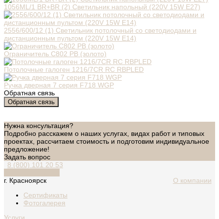
1056ML/1 BR+BR (2) Светильник напольный (220V 15W E27)
2556/600/12 (1) Светильник потолочный со светодиодами и
дистанционным пультом (220V 15W E14)
Ограничитель C802 PB (золото)
Потолочные галоген 1216/7CR RC RBPLED
Ручка дверная 7 серия F718 WGP
Обратная связь
Обратная связь
Нужна консультация?
Подробно расскажем о наших услугах, видах работ и типовых
проектах, рассчитаем стоимость и подготовим индивидуальное
предложение!
Задать вопрос
8 (800) 101 20 53
Обратный звонок
г. Красноярск
О компании
Сертификаты
Фотогалерея
Услуги