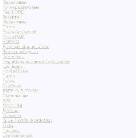
Механизмы
Ручки раздельные
PALIDORE
Завертки
Механизмы
Петли
Ручки Алюминий
Ручки ЦАМ
НОРА-М
Дверные ограничители
Замки накладные
Комплекты
Фурнитура для китайских дверей
Цилиндры
ФУРНИТУРА
Петли
Ручки
Скобянка
ДВЕРНЫЕ РУЧКИ
Светильники
БРА
ЛЮСТРЫ
Детские
Классика
Круги (БУШЕ, КОСМОС)
Лофт
Подвесы
Светодиодные