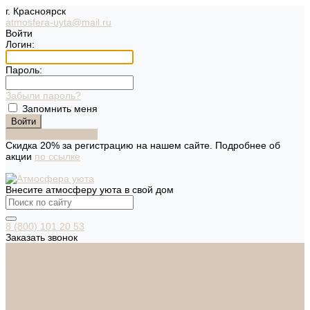
г. Красноярск
atmosfera-uyta@mail.ru
Войти
Логин:
Пароль:
Забыли пароль?
Запомнить меня
Зарегистрироваться
Скидка 20% за регистрацию на нашем сайте. Подробнее об
акции
по ссылке
Внесите атмосферу уюта в свой дом
8 (800) 101 20 53
Заказать звонок
Каталог
Дверная фурнитура
ADDEN BAU
ARSENAL
FERETTA
PALIDORE