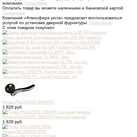
компании.
Подробнее
Оплатить товар вы можете наличными и банковской картой.
Подробнее
Компания «Атмосфера уюта» предлагает воспользоваться
услугой по установке дверной фурнитуры.
Подробнее
С этим товаром покупают
Замок врезной под евроцилиндр L06 SN (никель)
Защелка 6-45 пластик GR (графит) PALIDORE
Ключевая накладка CL WPC, бел.
Завертка сантехническая OL PB, зол.бл.
Защелка 2050 PC (хром) пластик, с/у
Ручка PALIDORE 80BH/PC
1 828 руб.
Ручка PALIDORE GBH/PC(черный никель)
1 828 руб.
Ручка PALIDORE RPB