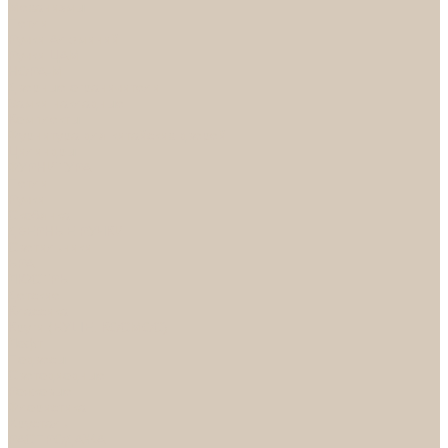
Механизмы
Петли
Ручки Алюминий
Ручки ЦАМ
НОРА-М
Дверные ограничители
Замки накладные
Комплекты
Фурнитура для китайских дверей
Цилиндры
ФУРНИТУРА
Петли
Ручки
Скобянка
ДВЕРНЫЕ РУЧКИ
Светильники
БРА
ЛЮСТРЫ
Детские
Классика
Круги (БУШЕ, КОСМОС)
Лофт
Подвесы
Светодиодные
Рожковые
Флористика
Хрусталь
РАСПРОДАЖА