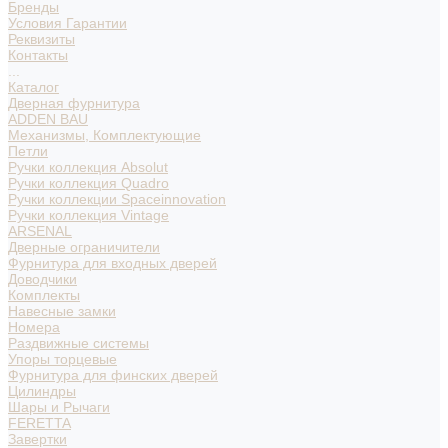
Бренды
Условия Гарантии
Реквизиты
Контакты
...
Каталог
Дверная фурнитура
ADDEN BAU
Механизмы, Комплектующие
Петли
Ручки коллекция Absolut
Ручки коллекция Quadro
Ручки коллекции Spaceinnovation
Ручки коллекция Vintage
ARSENAL
Дверные ограничители
Фурнитура для входных дверей
Доводчики
Комплекты
Навесные замки
Номера
Раздвижные системы
Упоры торцевые
Фурнитура для финских дверей
Цилиндры
Шары и Рычаги
FERETTA
Завертки