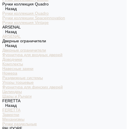
Ручки коллекция Quadro
Назад
Ручки коллекция Quadro
Ручки коллекции Spaceinnovation
Ручки коллекция Vintage
ARSENAL
Назад
ARSENAL
Дверные ограничители
Назад
Дверные ограничители
Фурнитура для входных дверей
Доводчики
Комплекты
Навесные замки
Номера
Раздвижные системы
Упоры торцевые
Фурнитура для финских дверей
Цилиндры
Шары и Рычаги
FERETTA
Назад
FERETTA
Завертки
Механизмы
Ручки раздельные
PALIDORE