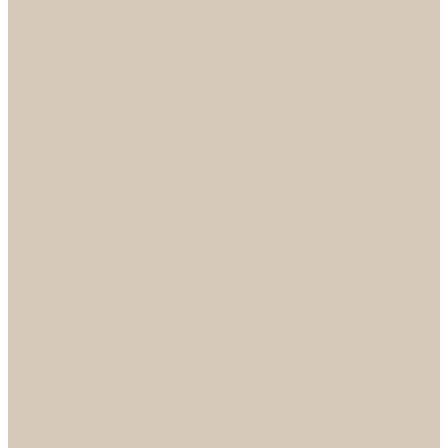
НОРА-М
Светильники
БРА
ЛЮСТРЫ
РАСПРОДАЖА
СПОТЫ
НАСТОЛЬНЫЕ ЛАМПЫ
Смесители
Аксессуары
Смесители для ванны
Смесители для кухни
Смесители для раковин
Часы
Услуги
Подбор светильников по фото
О нас
Сертификаты
Фотогалерея
Сотрудничество
Акции
Доставка и оплата
Условия оплаты
Условия доставки
Вопрос - ответ
Бренды
Условия Гарантии
Реквизиты
Контакты