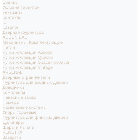
Бренды
Условия Гарантии
Реквизиты
Контакты
...
Каталог
Дверная фурнитура
ADDEN BAU
Механизмы, Комплектующие
Петли
Ручки коллекция Absolut
Ручки коллекция Quadro
Ручки коллекции Spaceinnovation
Ручки коллекция Vintage
ARSENAL
Дверные ограничители
Фурнитура для входных дверей
Доводчики
Комплекты
Навесные замки
Номера
Раздвижные системы
Упоры торцевые
Фурнитура для финских дверей
Цилиндры
Шары и Рычаги
FERETTA
Завертки