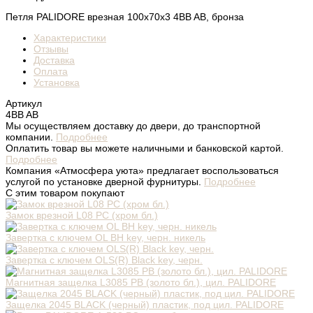
Петля PALIDORE врезная 100x70x3 4BB AB, бронза
Характеристики
Отзывы
Доставка
Оплата
Установка
Артикул
4BB AB
Мы осуществляем доставку до двери, до транспортной
компании.
Подробнее
Оплатить товар вы можете наличными и банковской картой.
Подробнее
Компания «Атмосфера уюта» предлагает воспользоваться
услугой по установке дверной фурнитуры.
Подробнее
С этим товаром покупают
Замок врезной L08 PC (хром бл.)
Завертка с ключем OL BH key, черн. никель
Завертка с ключем OLS(R) Black key, черн.
Магнитная защелка L3085 РВ (золото бл.), цил. PALIDORE
Защелка 2045 BLACK (черный) пластик, под цил. PALIDORE