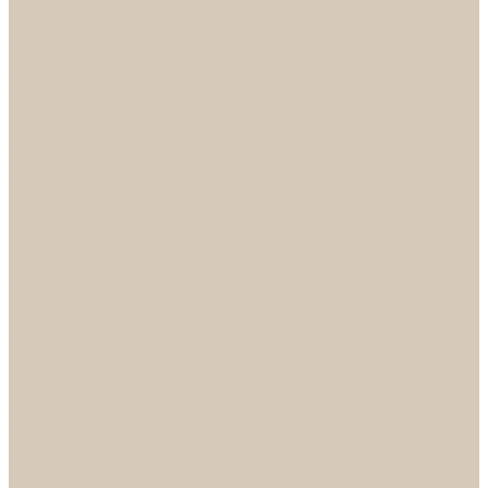
НОРА-М
Светильники
БРА
ЛЮСТРЫ
РАСПРОДАЖА
СПОТЫ
НАСТОЛЬНЫЕ ЛАМПЫ
Смесители
Аксессуары
Смесители для ванны
Смесители для кухни
Смесители для раковин
Часы
Услуги
Подбор светильников по фото
О нас
Сертификаты
Фотогалерея
Сотрудничество
Акции
Доставка и оплата
Условия оплаты
Условия доставки
Вопрос - ответ
Бренды
Условия Гарантии
Реквизиты
Контакты