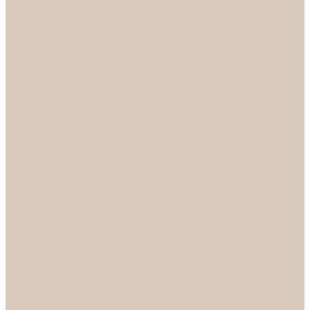
Механизмы
Петли
Ручки Алюминий
Ручки ЦАМ
НОРА-М
Дверные ограничители
Замки накладные
Комплекты
Фурнитура для китайских дверей
Цилиндры
ФУРНИТУРА
Петли
Ручки
Скобянка
ДВЕРНЫЕ РУЧКИ
Светильники
БРА
ЛЮСТРЫ
Детские
Классика
Круги (БУШЕ, КОСМОС)
Лофт
Подвесы
Светодиодные
Рожковые
Флористика
Хрусталь
РАСПРОДАЖА