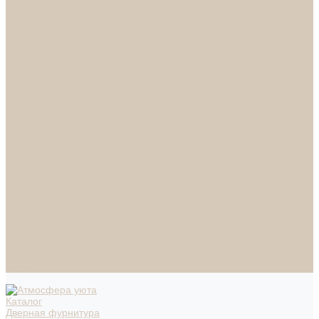
СПОТЫ
НАСТОЛЬНЫЕ ЛАМПЫ
ТОРШЕРЫ
Смесители
Аксессуары
Смесители для ванны
Смесители для кухни
Смесители для раковин
Часы
Услуги
Подбор светильников по фото
О нас
Сертификаты
Фотогалерея
Сотрудничество
Акции
Доставка и оплата
Условия оплаты
Условия доставки
Вопрос - ответ
Бренды
Условия Гарантии
Реквизиты
Контакты
Каталог
Дверная фурнитура