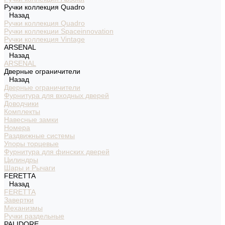
Ручки коллекция Quadro
Назад
Ручки коллекция Quadro
Ручки коллекции Spaceinnovation
Ручки коллекция Vintage
ARSENAL
Назад
ARSENAL
Дверные ограничители
Назад
Дверные ограничители
Фурнитура для входных дверей
Доводчики
Комплекты
Навесные замки
Номера
Раздвижные системы
Упоры торцевые
Фурнитура для финских дверей
Цилиндры
Шары и Рычаги
FERETTA
Назад
FERETTA
Завертки
Механизмы
Ручки раздельные
PALIDORE