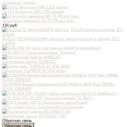
подсветки, левая)
UL412 Бурундук (8Вт LED оранж)
Шпингалет дверной SH 70 PB зол.блес
131 руб.
AU11417/2 WH+GOLDPN Люстра, белый+золото в патине, Е27
2х60W
6036-006 (5) Часы настенные "Котенок"
Настольная лампа AU9821C
Смеситель TURDUS 36 VD2 white
62100/400 Белый Светильник LED 5400Lm 60W Max 2800K-
6500K DIMMER
3131-816 (10) (31х31) Часы настенные "21 Bek" -
2303 синий (20)(1) Светильник настольный
Настольная лампа MT1506/1T AB
Обратная связь
Обратная связь