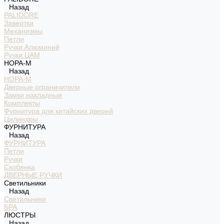
Назад
PALIDORE
Завертки
Механизмы
Петли
Ручки Алюминий
Ручки ЦАМ
НОРА-М
Назад
НОРА-М
Дверные ограничители
Замки накладные
Комплекты
Фурнитура для китайских дверей
Цилиндры
ФУРНИТУРА
Назад
ФУРНИТУРА
Петли
Ручки
Скобянка
ДВЕРНЫЕ РУЧКИ
Светильники
Назад
Светильники
БРА
ЛЮСТРЫ
Назад