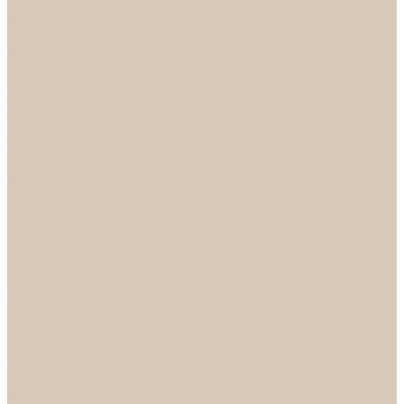
...
Каталог
Дверная фурнитура
ADDEN BAU
Механизмы, Комплектующие
Петли
Ручки коллекция Absolut
Ручки коллекция Quadro
Ручки коллекции Spaceinnovation
Ручки коллекция Vintage
ARSENAL
Дверные ограничители
Фурнитура для входных дверей
Доводчики
Комплекты
Навесные замки
Номера
Раздвижные системы
Упоры торцевые
Фурнитура для финских дверей
Цилиндры
Шары и Рычаги
FERETTA
Завертки
Механизмы
Ручки раздельные
PALIDORE
Завертки