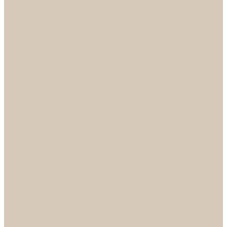
НОРА-М
Светильники
БРА
ЛЮСТРЫ
РАСПРОДАЖА
СПОТЫ
НАСТОЛЬНЫЕ ЛАМПЫ
Смесители
Аксессуары
Смесители для ванны
Смесители для кухни
Смесители для раковин
Часы
Услуги
Подбор светильников по фото
О нас
Сертификаты
Фотогалерея
Сотрудничество
Акции
Доставка и оплата
Условия оплаты
Условия доставки
Вопрос - ответ
Бренды
Условия Гарантии
Реквизиты
Контакты