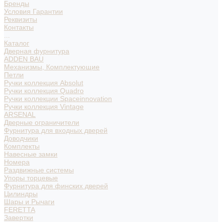
Бренды
Условия Гарантии
Реквизиты
Контакты
...
Каталог
Дверная фурнитура
ADDEN BAU
Механизмы, Комплектующие
Петли
Ручки коллекция Absolut
Ручки коллекция Quadro
Ручки коллекции Spaceinnovation
Ручки коллекция Vintage
ARSENAL
Дверные ограничители
Фурнитура для входных дверей
Доводчики
Комплекты
Навесные замки
Номера
Раздвижные системы
Упоры торцевые
Фурнитура для финских дверей
Цилиндры
Шары и Рычаги
FERETTA
Завертки