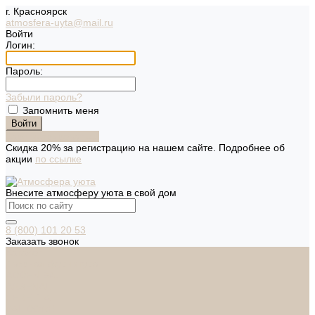
г. Красноярск
atmosfera-uyta@mail.ru
Войти
Логин:
Пароль:
Забыли пароль?
Запомнить меня
Зарегистрироваться
Скидка 20% за регистрацию на нашем сайте. Подробнее об
акции
по ссылке
Внесите атмосферу уюта в свой дом
8 (800) 101 20 53
Заказать звонок
Каталог
Дверная фурнитура
ADDEN BAU
ARSENAL
FERETTA
PALIDORE