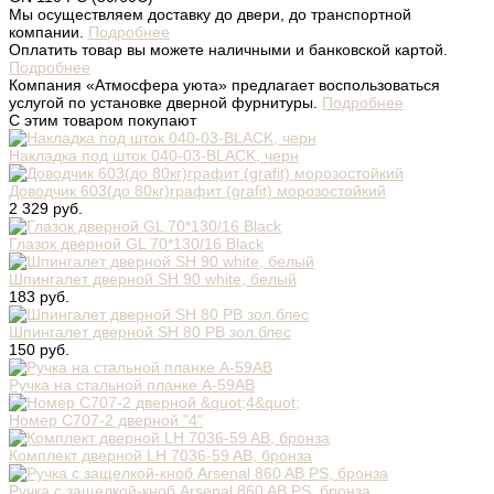
Мы осуществляем доставку до двери, до транспортной
компании.
Подробнее
Оплатить товар вы можете наличными и банковской картой.
Подробнее
Компания «Атмосфера уюта» предлагает воспользоваться
услугой по установке дверной фурнитуры.
Подробнее
С этим товаром покупают
Накладка под шток 040-03-BLACK, черн
Доводчик 603(до 80кг)графит (grafit) морозостойкий
2 329 руб.
Глазок дверной GL 70*130/16 Black
Шпингалет дверной SH 90 white, белый
183 руб.
Шпингалет дверной SH 80 PB зол.блес
150 руб.
Ручка на стальной планке A-59AB
Номер C707-2 дверной "4"
Комплект дверной LH 7036-59 AB, бронза
Ручка с защелкой-кноб Arsenal 860 AB PS, бронза