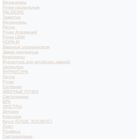
Механизмы
Ручки раздельные
PALIDORE
Завертки
Механизмы
Петли
Ручки Алюминий
Ручки ЦАМ
НОРА-М
Дверные ограничители
Замки накладные
Комплекты
Фурнитура для китайских дверей
Цилиндры
ФУРНИТУРА
Петли
Ручки
Скобянка
ДВЕРНЫЕ РУЧКИ
Светильники
БРА
ЛЮСТРЫ
Детские
Классика
Круги (БУШЕ, КОСМОС)
Лофт
Подвесы
Светодиодные