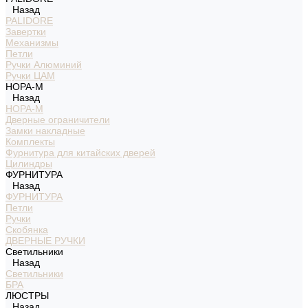
Назад
PALIDORE
Завертки
Механизмы
Петли
Ручки Алюминий
Ручки ЦАМ
НОРА-М
Назад
НОРА-М
Дверные ограничители
Замки накладные
Комплекты
Фурнитура для китайских дверей
Цилиндры
ФУРНИТУРА
Назад
ФУРНИТУРА
Петли
Ручки
Скобянка
ДВЕРНЫЕ РУЧКИ
Светильники
Назад
Светильники
БРА
ЛЮСТРЫ
Назад