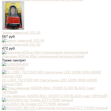
Замок навесной 101-50
567 руб.
Замок навесной 101-40
472 руб.
Доводчик 603(до 80кг) коричневый морозостойкий
Также смотрят
AU9009/4/400
DL-LDEF 7527/500 WH Светильник LED 140W 3000-6000K
Dimmer ПДУ
Ручка дверная ADDEN BAU. RIVER S-530 BLACK (цвет ЧЁРНЫЙ)
AU41306/1 bk Подвес E27*1*60W чёрный