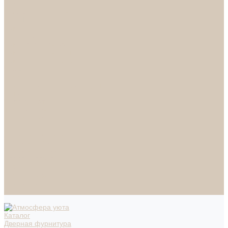
СПОТЫ
НАСТОЛЬНЫЕ ЛАМПЫ
ТОРШЕРЫ
Смесители
Аксессуары
Смесители для ванны
Смесители для кухни
Смесители для раковин
Часы
Услуги
Подбор светильников по фото
О нас
Сертификаты
Фотогалерея
Сотрудничество
Акции
Доставка и оплата
Условия оплаты
Условия доставки
Вопрос - ответ
Бренды
Условия Гарантии
Реквизиты
Контакты
Каталог
Дверная фурнитура