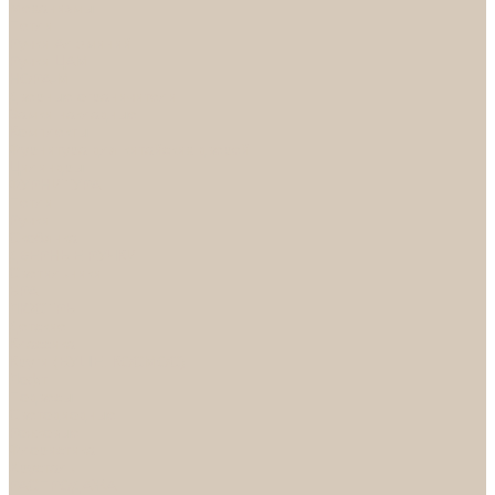
Механизмы
Петли
Ручки Алюминий
Ручки ЦАМ
НОРА-М
Дверные ограничители
Замки накладные
Комплекты
Фурнитура для китайских дверей
Цилиндры
ФУРНИТУРА
Петли
Ручки
Скобянка
ДВЕРНЫЕ РУЧКИ
Светильники
БРА
ЛЮСТРЫ
Детские
Классика
Круги (БУШЕ, КОСМОС)
Лофт
Подвесы
Светодиодные
Рожковые
Флористика
Хрусталь
РАСПРОДАЖА