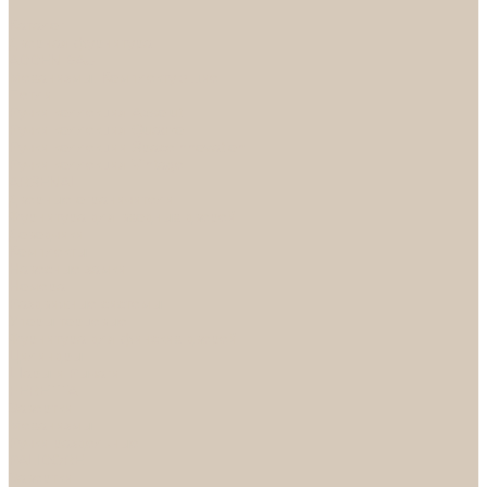
...
Каталог
Дверная фурнитура
ADDEN BAU
Механизмы, Комплектующие
Петли
Ручки коллекция Absolut
Ручки коллекция Quadro
Ручки коллекции Spaceinnovation
Ручки коллекция Vintage
ARSENAL
Дверные ограничители
Фурнитура для входных дверей
Доводчики
Комплекты
Навесные замки
Номера
Раздвижные системы
Упоры торцевые
Фурнитура для финских дверей
Цилиндры
Шары и Рычаги
FERETTA
Завертки
Механизмы
Ручки раздельные
PALIDORE
Завертки