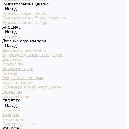
Ручки коллекция Quadro
Назад
Ручки коллекция Quadro
Ручки коллекции Spaceinnovation
Ручки коллекция Vintage
ARSENAL
Назад
ARSENAL
Дверные ограничители
Назад
Дверные ограничители
Фурнитура для входных дверей
Доводчики
Комплекты
Навесные замки
Номера
Раздвижные системы
Упоры торцевые
Фурнитура для финских дверей
Цилиндры
Шары и Рычаги
FERETTA
Назад
FERETTA
Завертки
Механизмы
Ручки раздельные
PALIDORE