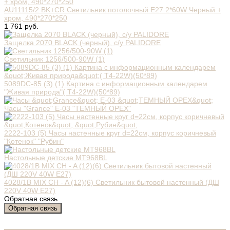
AU11115/2 BK+CR Светильник потолочный E27 2*60W Черный +
хром, 490*270*250
1 761 руб.
Защелка 2070 BLACK (черный), с/у PALIDORE
Светильник 1256/500-90W (1)
5089DC-85 (3) (1) Картина с информационным календарем
"Живая природа"( Т4-22W)(50*89)
Часы "Grance" E-03 "ТЕМНЫЙ ОРЕХ"
2222-103 (5) Часы настенные круг d=22см, корпус коричневый
"Котенок" "Рубин"
Настольные детские MT968BL
4028/1B MIX CH - A (12)(6) Светильник бытовой настенный (ДШ
220V 40W E27)
Обратная связь
Обратная связь