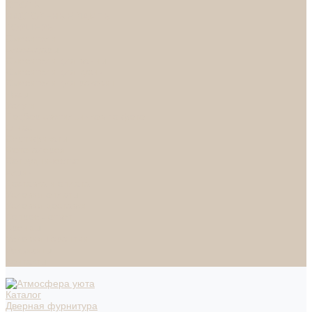
СПОТЫ
НАСТОЛЬНЫЕ ЛАМПЫ
ТОРШЕРЫ
Смесители
Аксессуары
Смесители для ванны
Смесители для кухни
Смесители для раковин
Часы
Услуги
Подбор светильников по фото
О нас
Сертификаты
Фотогалерея
Сотрудничество
Акции
Доставка и оплата
Условия оплаты
Условия доставки
Вопрос - ответ
Бренды
Условия Гарантии
Реквизиты
Контакты
Каталог
Дверная фурнитура