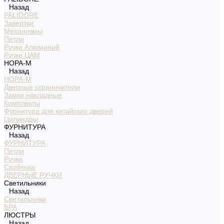
Назад
PALIDORE
Завертки
Механизмы
Петли
Ручки Алюминий
Ручки ЦАМ
НОРА-М
Назад
НОРА-М
Дверные ограничители
Замки накладные
Комплекты
Фурнитура для китайских дверей
Цилиндры
ФУРНИТУРА
Назад
ФУРНИТУРА
Петли
Ручки
Скобянка
ДВЕРНЫЕ РУЧКИ
Светильники
Назад
Светильники
БРА
ЛЮСТРЫ
Назад