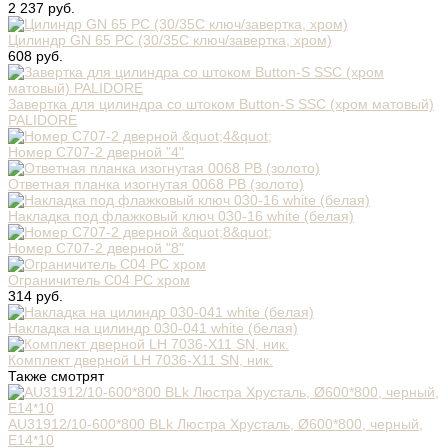
2 237 руб.
Цилиндр GN 65 PC (30/35C ключ/завертка, хром)
608 руб.
Завертка для цилиндра со штоком Button-S SSC (хром матовый)
PALIDORE
Номер C707-2 дверной "4"
Ответная планка изогнутая 0068 PB (золото)
Накладка под флажковый ключ 030-16 white (белая)
Номер C707-2 дверной "8"
Ограничитель C04 PC хром
314 руб.
Накладка на цилиндр 030-041 white (белая)
Комплект дверной LH 7036-X11 SN, ник.
Также смотрят
AU31912/10-600*800 BLk Люстра Хрусталь, Ø600*800, черный,
Е14*10