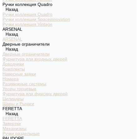
Ручки коллекция Quadro
Назад
Ручки коллекция Quadro
Ручки коллекции Spaceinnovation
Ручки коллекция Vintage
ARSENAL
Назад
ARSENAL
Дверные ограничители
Назад
Дверные ограничители
Фурнитура для входных дверей
Доводчики
Комплекты
Навесные замки
Номера
Раздвижные системы
Упоры торцевые
Фурнитура для финских дверей
Цилиндры
Шары и Рычаги
FERETTA
Назад
FERETTA
Завертки
Механизмы
Ручки раздельные
PALIDORE