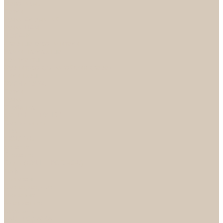
Механизмы
Петли
Ручки Алюминий
Ручки ЦАМ
НОРА-М
Дверные ограничители
Замки накладные
Комплекты
Фурнитура для китайских дверей
Цилиндры
ФУРНИТУРА
Петли
Ручки
Скобянка
ДВЕРНЫЕ РУЧКИ
Светильники
БРА
ЛЮСТРЫ
Детские
Классика
Круги (БУШЕ, КОСМОС)
Лофт
Подвесы
Светодиодные
Рожковые
Флористика
Хрусталь
РАСПРОДАЖА