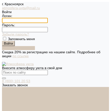
г. Красноярск
atmosfera-uyta@mail.ru
Войти
Логин:
Пароль:
Забыли пароль?
Запомнить меня
Зарегистрироваться
Скидка 20% за регистрацию на нашем сайте. Подробнее об
акции
по ссылке
Внесите атмосферу уюта в свой дом
8 (800) 101 20 53
Заказать звонок
Каталог
Дверная фурнитура
ADDEN BAU
ARSENAL
FERETTA
PALIDORE