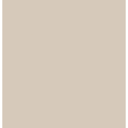
...
Каталог
Дверная фурнитура
ADDEN BAU
Механизмы, Комплектующие
Петли
Ручки коллекция Absolut
Ручки коллекция Quadro
Ручки коллекции Spaceinnovation
Ручки коллекция Vintage
ARSENAL
Дверные ограничители
Фурнитура для входных дверей
Доводчики
Комплекты
Навесные замки
Номера
Раздвижные системы
Упоры торцевые
Фурнитура для финских дверей
Цилиндры
Шары и Рычаги
FERETTA
Завертки
Механизмы
Ручки раздельные
PALIDORE
Завертки