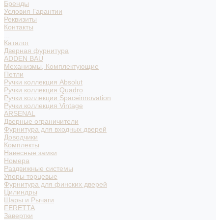
Бренды
Условия Гарантии
Реквизиты
Контакты
...
Каталог
Дверная фурнитура
ADDEN BAU
Механизмы, Комплектующие
Петли
Ручки коллекция Absolut
Ручки коллекция Quadro
Ручки коллекции Spaceinnovation
Ручки коллекция Vintage
ARSENAL
Дверные ограничители
Фурнитура для входных дверей
Доводчики
Комплекты
Навесные замки
Номера
Раздвижные системы
Упоры торцевые
Фурнитура для финских дверей
Цилиндры
Шары и Рычаги
FERETTA
Завертки