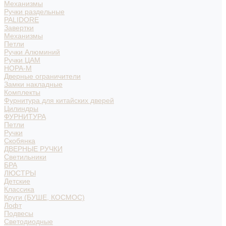
Механизмы
Ручки раздельные
PALIDORE
Завертки
Механизмы
Петли
Ручки Алюминий
Ручки ЦАМ
НОРА-М
Дверные ограничители
Замки накладные
Комплекты
Фурнитура для китайских дверей
Цилиндры
ФУРНИТУРА
Петли
Ручки
Скобянка
ДВЕРНЫЕ РУЧКИ
Светильники
БРА
ЛЮСТРЫ
Детские
Классика
Круги (БУШЕ, КОСМОС)
Лофт
Подвесы
Светодиодные