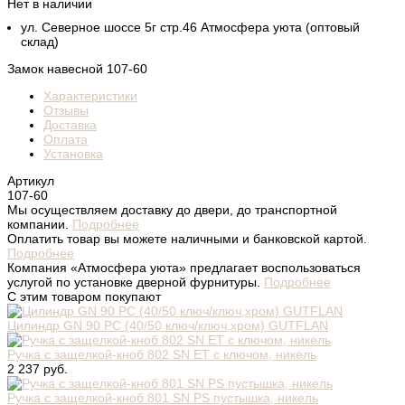
Нет в наличии
ул. Северное шоссе 5г стр.46 Атмосфера уюта (оптовый
склад)
Замок навесной 107-60
Характеристики
Отзывы
Доставка
Оплата
Установка
Артикул
107-60
Мы осуществляем доставку до двери, до транспортной
компании.
Подробнее
Оплатить товар вы можете наличными и банковской картой.
Подробнее
Компания «Атмосфера уюта» предлагает воспользоваться
услугой по установке дверной фурнитуры.
Подробнее
С этим товаром покупают
Цилиндр GN 90 PC (40/50 ключ/ключ,хром) GUTFLAN
Ручка с защелкой-кноб 802 SN ET с ключом, никель
2 237 руб.
Ручка с защелкой-кноб 801 SN PS пустышка, никель