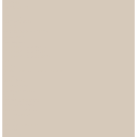
НОРА-М
Светильники
БРА
ЛЮСТРЫ
РАСПРОДАЖА
СПОТЫ
НАСТОЛЬНЫЕ ЛАМПЫ
Смесители
Аксессуары
Смесители для ванны
Смесители для кухни
Смесители для раковин
Часы
Услуги
Подбор светильников по фото
О нас
Сертификаты
Фотогалерея
Сотрудничество
Акции
Доставка и оплата
Условия оплаты
Условия доставки
Вопрос - ответ
Бренды
Условия Гарантии
Реквизиты
Контакты