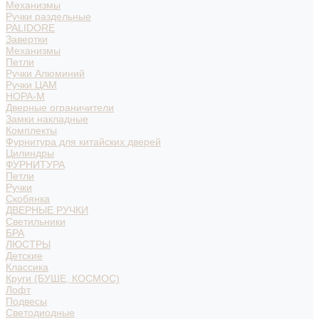
Механизмы
Ручки раздельные
PALIDORE
Завертки
Механизмы
Петли
Ручки Алюминий
Ручки ЦАМ
НОРА-М
Дверные ограничители
Замки накладные
Комплекты
Фурнитура для китайских дверей
Цилиндры
ФУРНИТУРА
Петли
Ручки
Скобянка
ДВЕРНЫЕ РУЧКИ
Светильники
БРА
ЛЮСТРЫ
Детские
Классика
Круги (БУШЕ, КОСМОС)
Лофт
Подвесы
Светодиодные