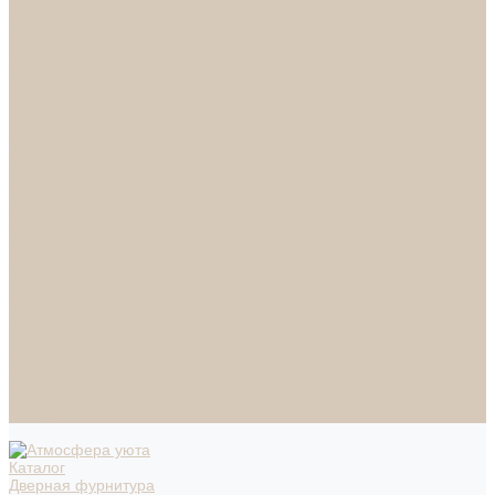
СПОТЫ
НАСТОЛЬНЫЕ ЛАМПЫ
ТОРШЕРЫ
Смесители
Аксессуары
Смесители для ванны
Смесители для кухни
Смесители для раковин
Часы
Услуги
Подбор светильников по фото
О нас
Сертификаты
Фотогалерея
Сотрудничество
Акции
Доставка и оплата
Условия оплаты
Условия доставки
Вопрос - ответ
Бренды
Условия Гарантии
Реквизиты
Контакты
Каталог
Дверная фурнитура