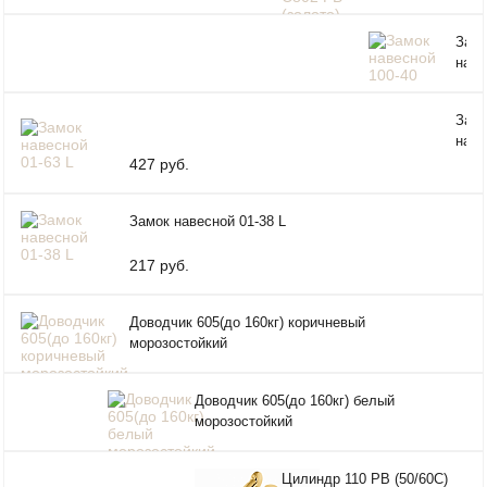
(золото)
Зам
наве
100-
Зам
наве
01-6
427 руб.
Замок навесной 01-38 L
217 руб.
Доводчик 605(до 160кг) коричневый
морозостойкий
Доводчик 605(до 160кг) белый
морозостойкий
Цилиндр 110 РВ (50/60С)