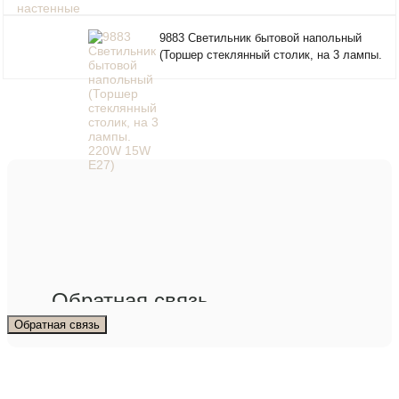
наст
"21 
9883 Светильник бытовой напольный
(Торшер стеклянный столик, на 3 лампы.
220W 15W E27)
Обратная связь
Обратная связь