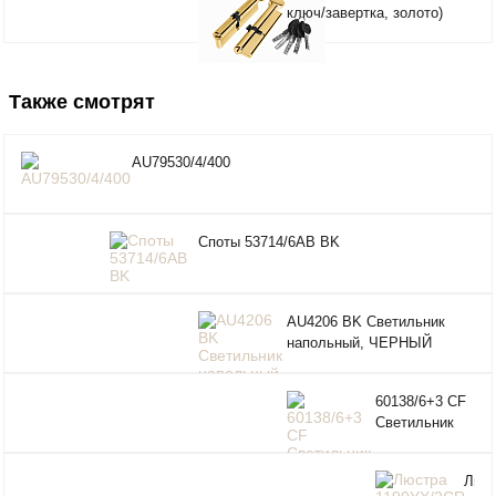
ключ/завертка, золото)
PALIDORE
Также смотрят
AU79530/4/400
Споты 53714/6AB BK
AU4206 BK Светильник
напольный, ЧЕРНЫЙ
металл/текстиль
E27*1*60W
60138/6+3 CF
Светильник
216W
Люс