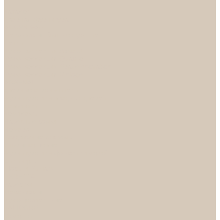
...
Каталог
Дверная фурнитура
ADDEN BAU
Механизмы, Комплектующие
Петли
Ручки коллекция Absolut
Ручки коллекция Quadro
Ручки коллекции Spaceinnovation
Ручки коллекция Vintage
ARSENAL
Дверные ограничители
Фурнитура для входных дверей
Доводчики
Комплекты
Навесные замки
Номера
Раздвижные системы
Упоры торцевые
Фурнитура для финских дверей
Цилиндры
Шары и Рычаги
FERETTA
Завертки
Механизмы
Ручки раздельные
PALIDORE
Завертки