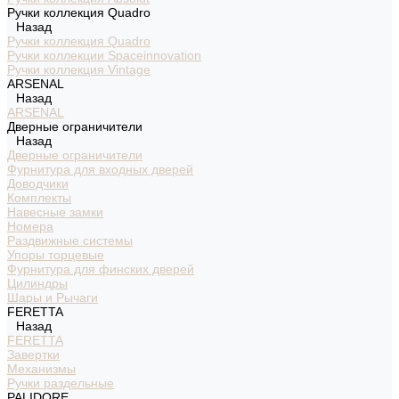
Ручки коллекция Quadro
Назад
Ручки коллекция Quadro
Ручки коллекции Spaceinnovation
Ручки коллекция Vintage
ARSENAL
Назад
ARSENAL
Дверные ограничители
Назад
Дверные ограничители
Фурнитура для входных дверей
Доводчики
Комплекты
Навесные замки
Номера
Раздвижные системы
Упоры торцевые
Фурнитура для финских дверей
Цилиндры
Шары и Рычаги
FERETTA
Назад
FERETTA
Завертки
Механизмы
Ручки раздельные
PALIDORE