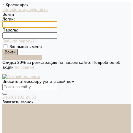
г. Красноярск
atmosfera-uyta@mail.ru
Войти
Логин:
Пароль:
Забыли пароль?
Запомнить меня
Зарегистрироваться
Скидка 20% за регистрацию на нашем сайте. Подробнее об
акции
по ссылке
Внесите атмосферу уюта в свой дом
8 (800) 101 20 53
Заказать звонок
Каталог
Дверная фурнитура
ADDEN BAU
ARSENAL
FERETTA
PALIDORE