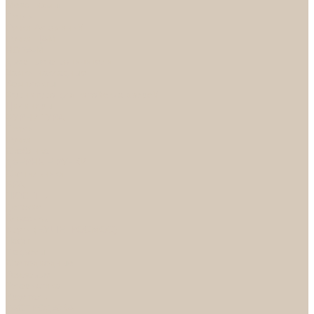
Механизмы
Петли
Ручки Алюминий
Ручки ЦАМ
НОРА-М
Дверные ограничители
Замки накладные
Комплекты
Фурнитура для китайских дверей
Цилиндры
ФУРНИТУРА
Петли
Ручки
Скобянка
ДВЕРНЫЕ РУЧКИ
Светильники
БРА
ЛЮСТРЫ
Детские
Классика
Круги (БУШЕ, КОСМОС)
Лофт
Подвесы
Светодиодные
Рожковые
Флористика
Хрусталь
РАСПРОДАЖА