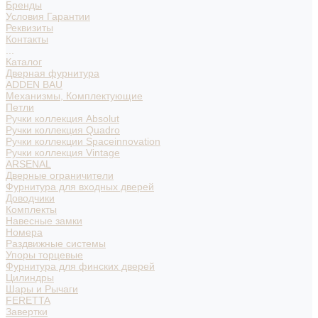
Бренды
Условия Гарантии
Реквизиты
Контакты
...
Каталог
Дверная фурнитура
ADDEN BAU
Механизмы, Комплектующие
Петли
Ручки коллекция Absolut
Ручки коллекция Quadro
Ручки коллекции Spaceinnovation
Ручки коллекция Vintage
ARSENAL
Дверные ограничители
Фурнитура для входных дверей
Доводчики
Комплекты
Навесные замки
Номера
Раздвижные системы
Упоры торцевые
Фурнитура для финских дверей
Цилиндры
Шары и Рычаги
FERETTA
Завертки