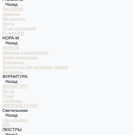
Назад
PALIDORE
Завертки
Механизмы
Петли
Ручки Алюминий
Ручки ЦАМ
НОРА-М
Назад
НОРА-М
Дверные ограничители
Замки накладные
Комплекты
Фурнитура для китайских дверей
Цилиндры
ФУРНИТУРА
Назад
ФУРНИТУРА
Петли
Ручки
Скобянка
ДВЕРНЫЕ РУЧКИ
Светильники
Назад
Светильники
БРА
ЛЮСТРЫ
Назад