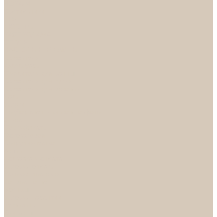
НОРА-М
Светильники
БРА
ЛЮСТРЫ
РАСПРОДАЖА
СПОТЫ
НАСТОЛЬНЫЕ ЛАМПЫ
Смесители
Аксессуары
Смесители для ванны
Смесители для кухни
Смесители для раковин
Часы
Услуги
Подбор светильников по фото
О нас
Сертификаты
Фотогалерея
Сотрудничество
Акции
Доставка и оплата
Условия оплаты
Условия доставки
Вопрос - ответ
Бренды
Условия Гарантии
Реквизиты
Контакты