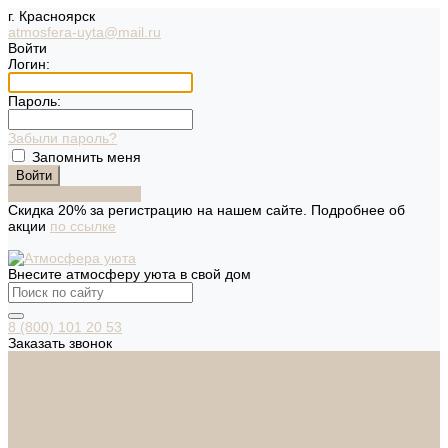
г. Красноярск
atmosfera-uyta@mail.ru
Войти
Логин:
Пароль:
Забыли пароль?
Запомнить меня
Зарегистрироваться
Скидка 20% за регистрацию на нашем сайте. Подробнее об
акции
по ссылке
Внесите атмосферу уюта в свой дом
8 (800) 101 20 53
Заказать звонок
Каталог
Дверная фурнитура
ADDEN BAU
ARSENAL
FERETTA
PALIDORE