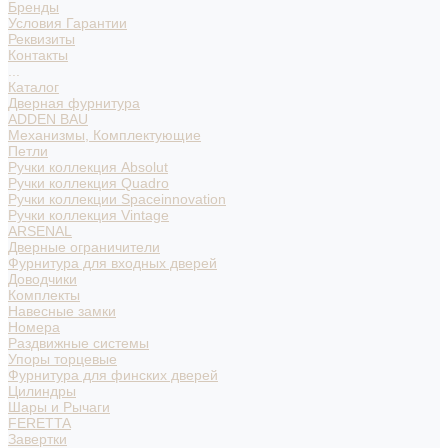
Бренды
Условия Гарантии
Реквизиты
Контакты
...
Каталог
Дверная фурнитура
ADDEN BAU
Механизмы, Комплектующие
Петли
Ручки коллекция Absolut
Ручки коллекция Quadro
Ручки коллекции Spaceinnovation
Ручки коллекция Vintage
ARSENAL
Дверные ограничители
Фурнитура для входных дверей
Доводчики
Комплекты
Навесные замки
Номера
Раздвижные системы
Упоры торцевые
Фурнитура для финских дверей
Цилиндры
Шары и Рычаги
FERETTA
Завертки