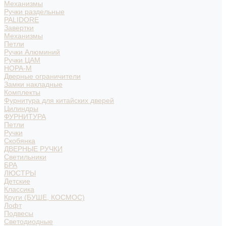
Механизмы
Ручки раздельные
PALIDORE
Завертки
Механизмы
Петли
Ручки Алюминий
Ручки ЦАМ
НОРА-М
Дверные ограничители
Замки накладные
Комплекты
Фурнитура для китайских дверей
Цилиндры
ФУРНИТУРА
Петли
Ручки
Скобянка
ДВЕРНЫЕ РУЧКИ
Светильники
БРА
ЛЮСТРЫ
Детские
Классика
Круги (БУШЕ, КОСМОС)
Лофт
Подвесы
Светодиодные