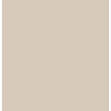
НОРА-М
Светильники
БРА
ЛЮСТРЫ
РАСПРОДАЖА
СПОТЫ
НАСТОЛЬНЫЕ ЛАМПЫ
Смесители
Аксессуары
Смесители для ванны
Смесители для кухни
Смесители для раковин
Часы
Услуги
Подбор светильников по фото
О нас
Сертификаты
Фотогалерея
Сотрудничество
Акции
Доставка и оплата
Условия оплаты
Условия доставки
Вопрос - ответ
Бренды
Условия Гарантии
Реквизиты
Контакты