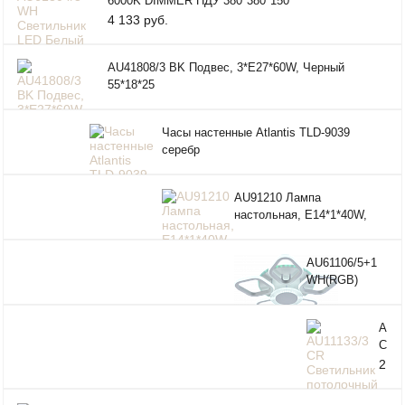
6000K DIMMER ПДУ 380*380*150
4 133 руб.
AU41808/3 BK Подвес, 3*E27*60W, Черный
55*18*25
Часы настенные Atlantis TLD-9039
серебр
AU91210 Лампа
настольная, Е14*1*40W,
22*22*37
AU61106/5+1
WH(RGB)
Светильник
LED Белый
AU11
92W+8W 3000-
CR
6000K
Свет
2
DIMMER ПДУ
пото
Ø515*130
948
E27 
руб.