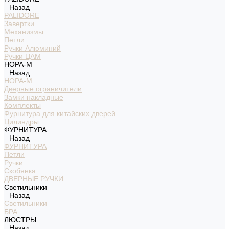
Назад
PALIDORE
Завертки
Механизмы
Петли
Ручки Алюминий
Ручки ЦАМ
НОРА-М
Назад
НОРА-М
Дверные ограничители
Замки накладные
Комплекты
Фурнитура для китайских дверей
Цилиндры
ФУРНИТУРА
Назад
ФУРНИТУРА
Петли
Ручки
Скобянка
ДВЕРНЫЕ РУЧКИ
Светильники
Назад
Светильники
БРА
ЛЮСТРЫ
Назад