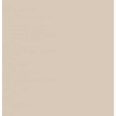
...
Каталог
Дверная фурнитура
ADDEN BAU
Механизмы, Комплектующие
Петли
Ручки коллекция Absolut
Ручки коллекция Quadro
Ручки коллекции Spaceinnovation
Ручки коллекция Vintage
ARSENAL
Дверные ограничители
Фурнитура для входных дверей
Доводчики
Комплекты
Навесные замки
Номера
Раздвижные системы
Упоры торцевые
Фурнитура для финских дверей
Цилиндры
Шары и Рычаги
FERETTA
Завертки
Механизмы
Ручки раздельные
PALIDORE
Завертки