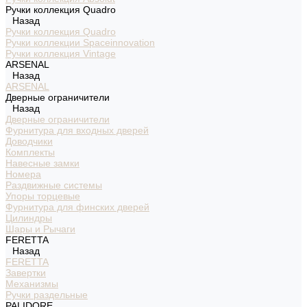
Ручки коллекция Quadro
Назад
Ручки коллекция Quadro
Ручки коллекции Spaceinnovation
Ручки коллекция Vintage
ARSENAL
Назад
ARSENAL
Дверные ограничители
Назад
Дверные ограничители
Фурнитура для входных дверей
Доводчики
Комплекты
Навесные замки
Номера
Раздвижные системы
Упоры торцевые
Фурнитура для финских дверей
Цилиндры
Шары и Рычаги
FERETTA
Назад
FERETTA
Завертки
Механизмы
Ручки раздельные
PALIDORE