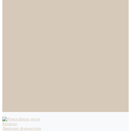
СПОТЫ
НАСТОЛЬНЫЕ ЛАМПЫ
ТОРШЕРЫ
Смесители
Аксессуары
Смесители для ванны
Смесители для кухни
Смесители для раковин
Часы
Услуги
Подбор светильников по фото
О нас
Сертификаты
Фотогалерея
Сотрудничество
Акции
Доставка и оплата
Условия оплаты
Условия доставки
Вопрос - ответ
Бренды
Условия Гарантии
Реквизиты
Контакты
Каталог
Дверная фурнитура