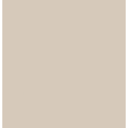
Механизмы
Петли
Ручки Алюминий
Ручки ЦАМ
НОРА-М
Дверные ограничители
Замки накладные
Комплекты
Фурнитура для китайских дверей
Цилиндры
ФУРНИТУРА
Петли
Ручки
Скобянка
ДВЕРНЫЕ РУЧКИ
Светильники
БРА
ЛЮСТРЫ
Детские
Классика
Круги (БУШЕ, КОСМОС)
Лофт
Подвесы
Светодиодные
Рожковые
Флористика
Хрусталь
РАСПРОДАЖА