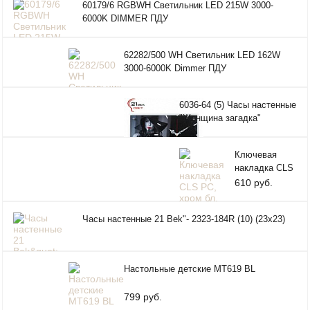
60179/6 RGBWH Светильник LED 215W 3000-
Хром
6000K DIMMER ПДУ
Ø470
62282/500 WH Светильник LED 162W
3000-6000K Dimmer ПДУ
6036-64 (5) Часы настенные
"Женщина загадка"
Ключевая
накладка CLS
PC, хром бл.
610 руб.
Часы настенные 21 Bek"- 2323-184R (10) (23x23)
Настольные детские MT619 BL
799 руб.