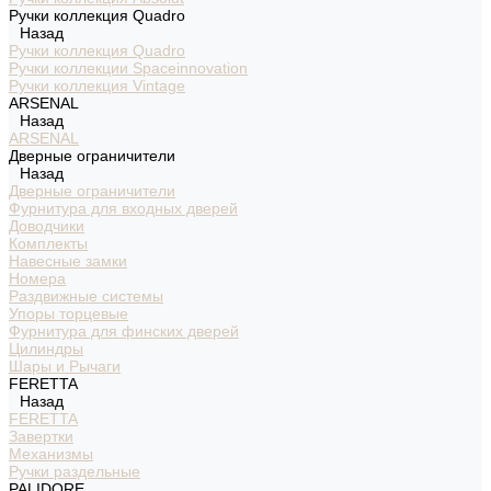
Ручки коллекция Quadro
Назад
Ручки коллекция Quadro
Ручки коллекции Spaceinnovation
Ручки коллекция Vintage
ARSENAL
Назад
ARSENAL
Дверные ограничители
Назад
Дверные ограничители
Фурнитура для входных дверей
Доводчики
Комплекты
Навесные замки
Номера
Раздвижные системы
Упоры торцевые
Фурнитура для финских дверей
Цилиндры
Шары и Рычаги
FERETTA
Назад
FERETTA
Завертки
Механизмы
Ручки раздельные
PALIDORE