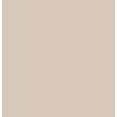
...
Каталог
Дверная фурнитура
ADDEN BAU
Механизмы, Комплектующие
Петли
Ручки коллекция Absolut
Ручки коллекция Quadro
Ручки коллекции Spaceinnovation
Ручки коллекция Vintage
ARSENAL
Дверные ограничители
Фурнитура для входных дверей
Доводчики
Комплекты
Навесные замки
Номера
Раздвижные системы
Упоры торцевые
Фурнитура для финских дверей
Цилиндры
Шары и Рычаги
FERETTA
Завертки
Механизмы
Ручки раздельные
PALIDORE
Завертки