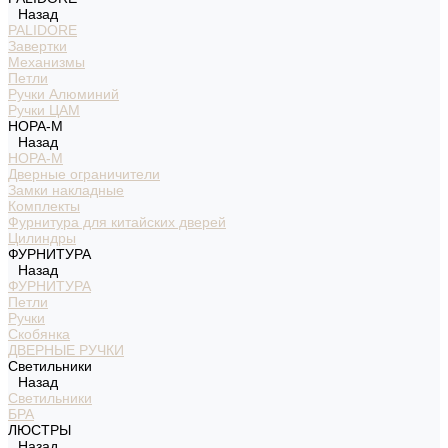
Назад
PALIDORE
Завертки
Механизмы
Петли
Ручки Алюминий
Ручки ЦАМ
НОРА-М
Назад
НОРА-М
Дверные ограничители
Замки накладные
Комплекты
Фурнитура для китайских дверей
Цилиндры
ФУРНИТУРА
Назад
ФУРНИТУРА
Петли
Ручки
Скобянка
ДВЕРНЫЕ РУЧКИ
Светильники
Назад
Светильники
БРА
ЛЮСТРЫ
Назад