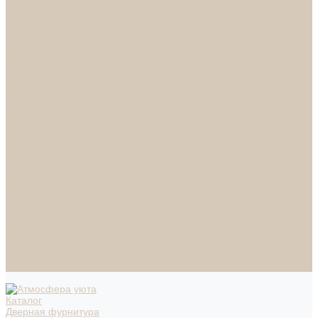
СПОТЫ
НАСТОЛЬНЫЕ ЛАМПЫ
ТОРШЕРЫ
Смесители
Аксессуары
Смесители для ванны
Смесители для кухни
Смесители для раковин
Часы
Услуги
Подбор светильников по фото
О нас
Сертификаты
Фотогалерея
Сотрудничество
Акции
Доставка и оплата
Условия оплаты
Условия доставки
Вопрос - ответ
Бренды
Условия Гарантии
Реквизиты
Контакты
Каталог
Дверная фурнитура