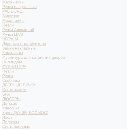
Механизмы
Ручки раздельные
PALIDORE
Завертки
Механизмы
Петли
Ручки Алюминий
Ручки ЦАМ
НОРА-М
Дверные ограничители
Замки накладные
Комплекты
Фурнитура для китайских дверей
Цилиндры
ФУРНИТУРА
Петли
Ручки
Скобянка
ДВЕРНЫЕ РУЧКИ
Светильники
БРА
ЛЮСТРЫ
Детские
Классика
Круги (БУШЕ, КОСМОС)
Лофт
Подвесы
Светодиодные