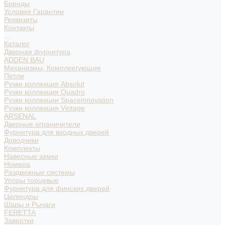
Бренды
Условия Гарантии
Реквизиты
Контакты
...
Каталог
Дверная фурнитура
ADDEN BAU
Механизмы, Комплектующие
Петли
Ручки коллекция Absolut
Ручки коллекция Quadro
Ручки коллекции Spaceinnovation
Ручки коллекция Vintage
ARSENAL
Дверные ограничители
Фурнитура для входных дверей
Доводчики
Комплекты
Навесные замки
Номера
Раздвижные системы
Упоры торцевые
Фурнитура для финских дверей
Цилиндры
Шары и Рычаги
FERETTA
Завертки