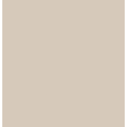
Механизмы
Петли
Ручки Алюминий
Ручки ЦАМ
НОРА-М
Дверные ограничители
Замки накладные
Комплекты
Фурнитура для китайских дверей
Цилиндры
ФУРНИТУРА
Петли
Ручки
Скобянка
ДВЕРНЫЕ РУЧКИ
Светильники
БРА
ЛЮСТРЫ
Детские
Классика
Круги (БУШЕ, КОСМОС)
Лофт
Подвесы
Светодиодные
Рожковые
Флористика
Хрусталь
РАСПРОДАЖА