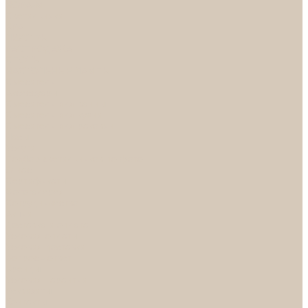
НОРА-М
Светильники
БРА
ЛЮСТРЫ
РАСПРОДАЖА
СПОТЫ
НАСТОЛЬНЫЕ ЛАМПЫ
Смесители
Аксессуары
Смесители для ванны
Смесители для кухни
Смесители для раковин
Часы
Услуги
Подбор светильников по фото
О нас
Сертификаты
Фотогалерея
Сотрудничество
Акции
Доставка и оплата
Условия оплаты
Условия доставки
Вопрос - ответ
Бренды
Условия Гарантии
Реквизиты
Контакты