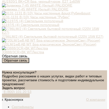
AU1920/1 BK+CR Бра, черный+хром, Е27 1х60W
Задвижка 7-45 WHITE (белый) PALIDORE
3131-1131 B (10) Часы настенные "Рубин"
51197/5 (4) Светильник потолочный
2786LM/2 (4) Светильник бытовой потолочный (220V 15W E27)
720LM/1wB AB WT Бра классическое ЭкономСвет (Россия)
33888/3CR+BK WTЛюстра
Обратная связь
Обратная связь
Нужна консультация?
Подробно расскажем о наших услугах, видах работ и типовых
проектах, рассчитаем стоимость и подготовим индивидуальное
предложение!
Задать вопрос
8 (800) 101 20 53
Обратный звонок
г. Красноярск
О компании
Сертификаты