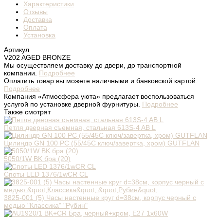
Характеристики
Отзывы
Доставка
Оплата
Установка
Артикул
V202 AGED BRONZE
Мы осуществляем доставку до двери, до транспортной
компании.
Подробнее
Оплатить товар вы можете наличными и банковской картой.
Подробнее
Компания «Атмосфера уюта» предлагает воспользоваться
услугой по установке дверной фурнитуры.
Подробнее
Также смотрят
Петля дверная съемная, стальная 613S-4 AB L
Цилиндр GN 100 PC (55/45С ключ/завертка, хром) GUTFLAN
5050/1W BK бра (20)
Споты LED 1376/1wCR CL
3825-001 (5) Часы настенные круг d=38см, корпус черный с
медью "Классика" "Рубин"