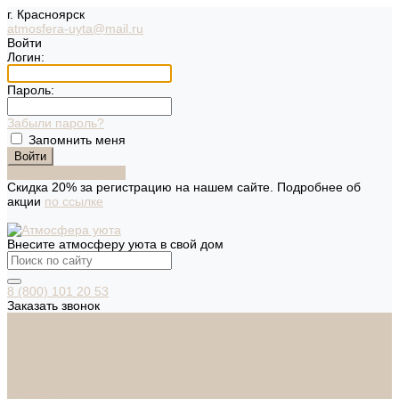
г. Красноярск
atmosfera-uyta@mail.ru
Войти
Логин:
Пароль:
Забыли пароль?
Запомнить меня
Зарегистрироваться
Скидка 20% за регистрацию на нашем сайте. Подробнее об
акции
по ссылке
Внесите атмосферу уюта в свой дом
8 (800) 101 20 53
Заказать звонок
Каталог
Дверная фурнитура
ADDEN BAU
ARSENAL
FERETTA
PALIDORE