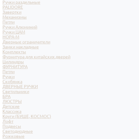
Ручки раздельные
PALIDORE
Завертки
Механизмы
Петли
Ручки Алюминий
Ручки ЦАМ
НОРА-М
Дверные ограничители
Замки накладные
Комплекты
Фурнитура для китайских дверей
Цилиндры
ФУРНИТУРА
Петли
Ручки
Скобянка
ДВЕРНЫЕ РУЧКИ
Светильники
БРА
ЛЮСТРЫ
Детские
Классика
Круги (БУШЕ, КОСМОС)
Лофт
Подвесы
Светодиодные
Рожковые