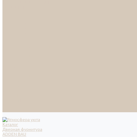
НАСТОЛЬНЫЕ ЛАМПЫ
ТОРШЕРЫ
Смесители
Аксессуары
Смесители для ванны
Смесители для кухни
Смесители для раковин
Часы
Услуги
Подбор светильников по фото
О нас
Сертификаты
Фотогалерея
Сотрудничество
Акции
Доставка и оплата
Условия оплаты
Условия доставки
Вопрос - ответ
Бренды
Условия Гарантии
Реквизиты
Контакты
Каталог
Дверная фурнитура
ADDEN BAU