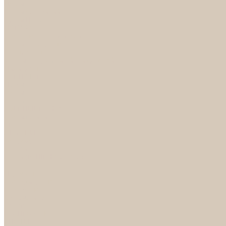
Петли
Ручки Алюминий
Ручки ЦАМ
НОРА-М
Дверные ограничители
Замки накладные
Комплекты
Фурнитура для китайских дверей
Цилиндры
ФУРНИТУРА
Петли
Ручки
Скобянка
ДВЕРНЫЕ РУЧКИ
Светильники
БРА
ЛЮСТРЫ
Детские
Классика
Круги (БУШЕ, КОСМОС)
Лофт
Подвесы
Светодиодные
Рожковые
Флористика
Хрусталь
РАСПРОДАЖА
СПОТЫ