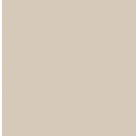
Светильники
БРА
ЛЮСТРЫ
РАСПРОДАЖА
СПОТЫ
НАСТОЛЬНЫЕ ЛАМПЫ
Смесители
Аксессуары
Смесители для ванны
Смесители для кухни
Смесители для раковин
Часы
Услуги
Подбор светильников по фото
О нас
Сертификаты
Фотогалерея
Сотрудничество
Акции
Доставка и оплата
Условия оплаты
Условия доставки
Вопрос - ответ
Бренды
Условия Гарантии
Реквизиты
Контакты
...