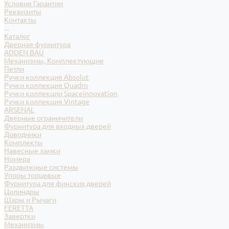
Условия Гарантии
Реквизиты
Контакты
...
Каталог
Дверная фурнитура
ADDEN BAU
Механизмы, Комплектующие
Петли
Ручки коллекция Absolut
Ручки коллекция Quadro
Ручки коллекции Spaceinnovation
Ручки коллекция Vintage
ARSENAL
Дверные ограничители
Фурнитура для входных дверей
Доводчики
Комплекты
Навесные замки
Номера
Раздвижные системы
Упоры торцевые
Фурнитура для финских дверей
Цилиндры
Шары и Рычаги
FERETTA
Завертки
Механизмы