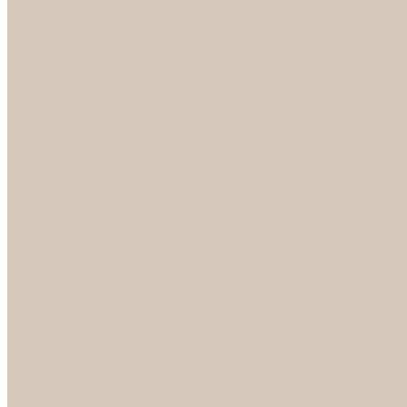
Каталог
Дверная фурнитура
ADDEN BAU
Механизмы, Комплектующие
Петли
Ручки коллекция Absolut
Ручки коллекция Quadro
Ручки коллекции Spaceinnovation
Ручки коллекция Vintage
ARSENAL
Дверные ограничители
Фурнитура для входных дверей
Доводчики
Комплекты
Навесные замки
Номера
Раздвижные системы
Упоры торцевые
Фурнитура для финских дверей
Цилиндры
Шары и Рычаги
FERETTA
Завертки
Механизмы
Ручки раздельные
PALIDORE
Завертки
Механизмы