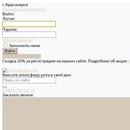
г. Красноярск
atmosfera-uyta@mail.ru
Войти
Логин:
Пароль:
Забыли пароль?
Запомнить меня
Зарегистрироваться
Скидка 20% за регистрацию на нашем сайте. Подробнее об акции
Внесите атмосферу уюта в свой дом
8 (800) 101 20 53
Заказать звонок
Каталог
Дверная фурнитура
ADDEN BAU
ARSENAL
FERETTA
PALIDORE
НОРА-М