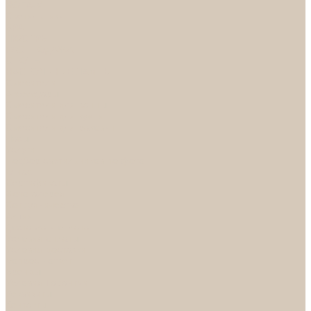
НОРА-М
Светильники
БРА
ЛЮСТРЫ
РАСПРОДАЖА
СПОТЫ
НАСТОЛЬНЫЕ ЛАМПЫ
Смесители
Аксессуары
Смесители для ванны
Смесители для кухни
Смесители для раковин
Часы
Услуги
Подбор светильников по фото
О нас
Сертификаты
Фотогалерея
Сотрудничество
Акции
Доставка и оплата
Условия оплаты
Условия доставки
Вопрос - ответ
Бренды
Условия Гарантии
Реквизиты
Контакты