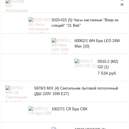
3000
Наст
Dim
лам
ПДУ
5020-015 (5) Часы настенные "Веер из
специй" "21 Bek"
60062/1 WH Бра LED 24W
Max (10)
D015-2 (M2)
GD (1)
7 534 руб.
5979/3 MIX (4) Светильник бытовой потолочный
(ДШ 220V 15W E27)
10027/1 CR Бра СВК