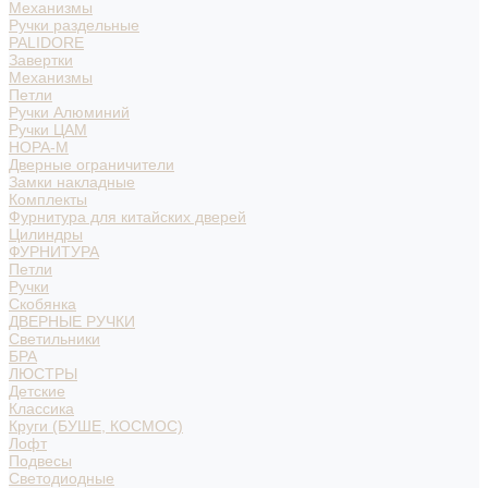
Механизмы
Ручки раздельные
PALIDORE
Завертки
Механизмы
Петли
Ручки Алюминий
Ручки ЦАМ
НОРА-М
Дверные ограничители
Замки накладные
Комплекты
Фурнитура для китайских дверей
Цилиндры
ФУРНИТУРА
Петли
Ручки
Скобянка
ДВЕРНЫЕ РУЧКИ
Светильники
БРА
ЛЮСТРЫ
Детские
Классика
Круги (БУШЕ, КОСМОС)
Лофт
Подвесы
Светодиодные