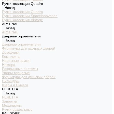
Ручки коллекция Quadro
Назад
Ручки коллекция Quadro
Ручки коллекции Spaceinnovation
Ручки коллекция Vintage
ARSENAL
Назад
ARSENAL
Дверные ограничители
Назад
Дверные ограничители
Фурнитура для входных дверей
Доводчики
Комплекты
Навесные замки
Номера
Раздвижные системы
Упоры торцевые
Фурнитура для финских дверей
Цилиндры
Шары и Рычаги
FERETTA
Назад
FERETTA
Завертки
Механизмы
Ручки раздельные
PALIDORE