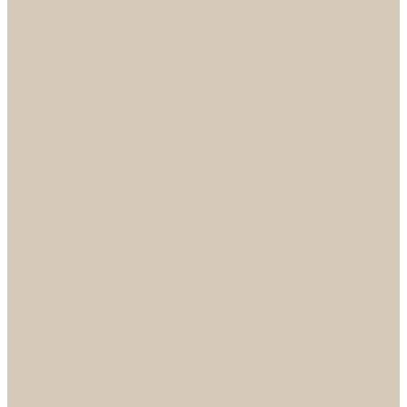
...
Каталог
Дверная фурнитура
ADDEN BAU
Механизмы, Комплектующие
Петли
Ручки коллекция Absolut
Ручки коллекция Quadro
Ручки коллекции Spaceinnovation
Ручки коллекция Vintage
ARSENAL
Дверные ограничители
Фурнитура для входных дверей
Доводчики
Комплекты
Навесные замки
Номера
Раздвижные системы
Упоры торцевые
Фурнитура для финских дверей
Цилиндры
Шары и Рычаги
FERETTA
Завертки
Механизмы
Ручки раздельные
PALIDORE
Завертки