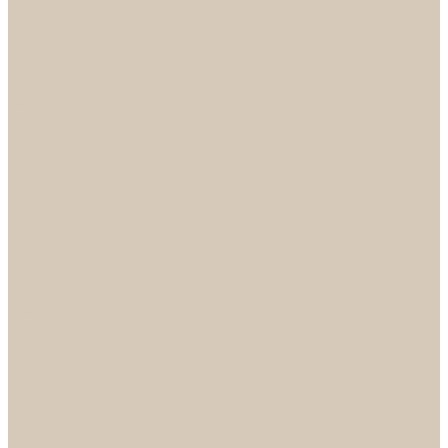
Механизмы
Петли
Ручки Алюминий
Ручки ЦАМ
НОРА-М
Дверные ограничители
Замки накладные
Комплекты
Фурнитура для китайских дверей
Цилиндры
ФУРНИТУРА
Петли
Ручки
Скобянка
ДВЕРНЫЕ РУЧКИ
Светильники
БРА
ЛЮСТРЫ
Детские
Классика
Круги (БУШЕ, КОСМОС)
Лофт
Подвесы
Светодиодные
Рожковые
Флористика
Хрусталь
РАСПРОДАЖА