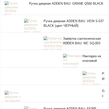
Ручка дверная ADDEN BAU. GRANE Q560 BLACK
Ручка дверная ADDEN BAU. VEIN S-537
BLACK (цвет ЧЁРНЫЙ)
Завёртка сантехническая
ADDEN BAU. WC SQ-003
BLACK (цвет ЧЁРНЫЙ)
Накладка на
ключевой
цилиндр
ADDEN BAU.
Ручк
SC SR-001
двер
GRAPHITE
ADD
(цвет ГРАФИТ)
BAU
Петл
URS
с че
552
под
NIC
ADD
(цве
Ручка дверная ADDEN BAU. FIORE