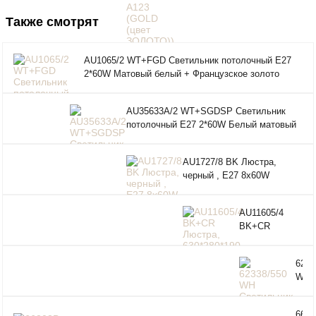
Также смотрят
AU1065/2 WT+FGD Светильник потолочный E27
2*60W Матовый белый + Французское золото
AU35633A/2 WT+SGDSP Светильник
потолочный E27 2*60W Белый матовый
AU1727/8 BK Люстра,
черный , Е27 8х60W
AU11605/4
BK+CR
Люстра,
630*280*190,
6233
черный+хром,
WH
Е27 4х60W
Свет
LED
662