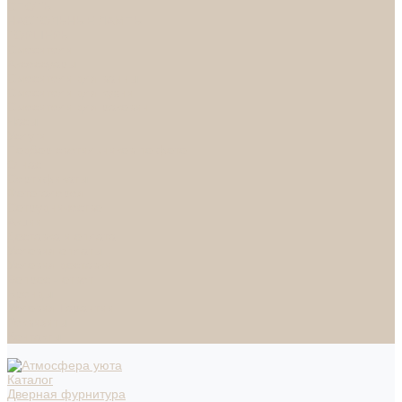
СПОТЫ
НАСТОЛЬНЫЕ ЛАМПЫ
ТОРШЕРЫ
Смесители
Аксессуары
Смесители для ванны
Смесители для кухни
Смесители для раковин
Часы
Услуги
Подбор светильников по фото
О нас
Сертификаты
Фотогалерея
Сотрудничество
Акции
Доставка и оплата
Условия оплаты
Условия доставки
Вопрос - ответ
Бренды
Условия Гарантии
Реквизиты
Контакты
Каталог
Дверная фурнитура