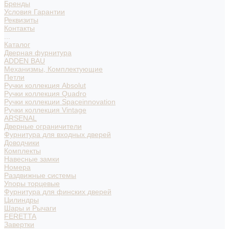
Бренды
Условия Гарантии
Реквизиты
Контакты
...
Каталог
Дверная фурнитура
ADDEN BAU
Механизмы, Комплектующие
Петли
Ручки коллекция Absolut
Ручки коллекция Quadro
Ручки коллекции Spaceinnovation
Ручки коллекция Vintage
ARSENAL
Дверные ограничители
Фурнитура для входных дверей
Доводчики
Комплекты
Навесные замки
Номера
Раздвижные системы
Упоры торцевые
Фурнитура для финских дверей
Цилиндры
Шары и Рычаги
FERETTA
Завертки