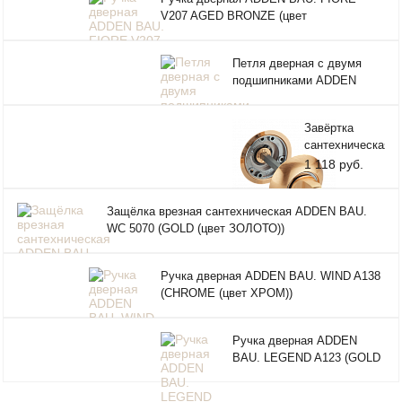
100X
НИК
V207 AGED BRONZE (цвет
AGE
СОСТАРЕННАЯ БРОНЗА)
(цве
СОС
Петля дверная с двумя
БРО
подшипниками ADDEN
BAU. 100X75X2.5 BUT
(SATIN CHROME (цвет
Завёртка
МАТОВЫЙ ХРОМ))
сантехническая
ADDEN BAU.
1 118 руб.
WC 003 (GOLD
(цвет
Защёлка врезная сантехническая ADDEN BAU.
ЗОЛОТО))
WC 5070 (GOLD (цвет ЗОЛОТО))
Ручка дверная ADDEN BAU. WIND A138
(CHROME (цвет ХРОМ))
Ручка дверная ADDEN
BAU. LEGEND A123 (GOLD
(цвет ЗОЛОТО))