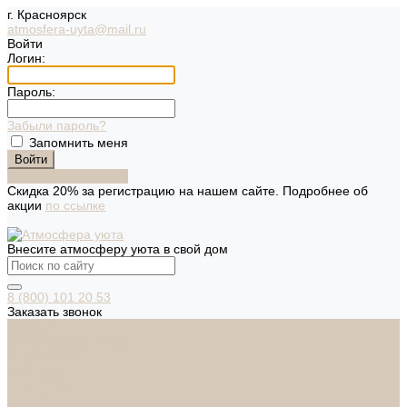
г. Красноярск
atmosfera-uyta@mail.ru
Войти
Логин:
Пароль:
Забыли пароль?
Запомнить меня
Зарегистрироваться
Скидка 20% за регистрацию на нашем сайте. Подробнее об
акции
по ссылке
Внесите атмосферу уюта в свой дом
8 (800) 101 20 53
Заказать звонок
Каталог
Дверная фурнитура
ADDEN BAU
ARSENAL
FERETTA
PALIDORE