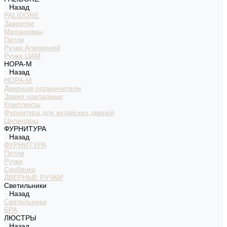
Назад
PALIDORE
Завертки
Механизмы
Петли
Ручки Алюминий
Ручки ЦАМ
НОРА-М
Назад
НОРА-М
Дверные ограничители
Замки накладные
Комплекты
Фурнитура для китайских дверей
Цилиндры
ФУРНИТУРА
Назад
ФУРНИТУРА
Петли
Ручки
Скобянка
ДВЕРНЫЕ РУЧКИ
Светильники
Назад
Светильники
БРА
ЛЮСТРЫ
Назад