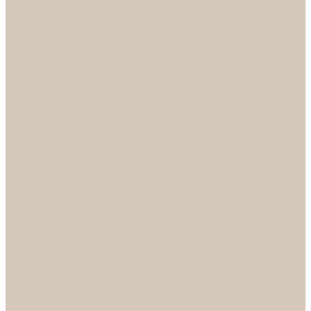
...
Каталог
Дверная фурнитура
ADDEN BAU
Механизмы, Комплектующие
Петли
Ручки коллекция Absolut
Ручки коллекция Quadro
Ручки коллекции Spaceinnovation
Ручки коллекция Vintage
ARSENAL
Дверные ограничители
Фурнитура для входных дверей
Доводчики
Комплекты
Навесные замки
Номера
Раздвижные системы
Упоры торцевые
Фурнитура для финских дверей
Цилиндры
Шары и Рычаги
FERETTA
Завертки
Механизмы
Ручки раздельные
PALIDORE
Завертки