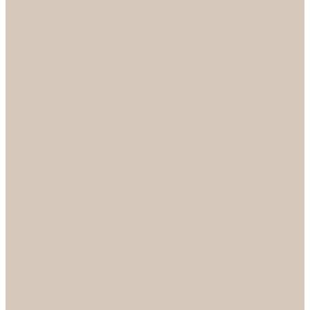
НОРА-М
Светильники
БРА
ЛЮСТРЫ
РАСПРОДАЖА
СПОТЫ
НАСТОЛЬНЫЕ ЛАМПЫ
Смесители
Аксессуары
Смесители для ванны
Смесители для кухни
Смесители для раковин
Часы
Услуги
Подбор светильников по фото
О нас
Сертификаты
Фотогалерея
Сотрудничество
Акции
Доставка и оплата
Условия оплаты
Условия доставки
Вопрос - ответ
Бренды
Условия Гарантии
Реквизиты
Контакты