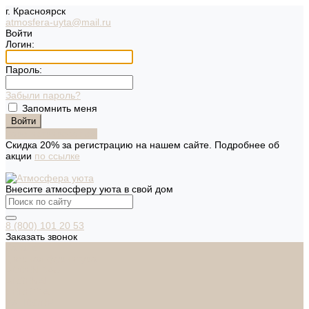
г. Красноярск
atmosfera-uyta@mail.ru
Войти
Логин:
Пароль:
Забыли пароль?
Запомнить меня
Зарегистрироваться
Скидка 20% за регистрацию на нашем сайте. Подробнее об
акции
по ссылке
Внесите атмосферу уюта в свой дом
8 (800) 101 20 53
Заказать звонок
Каталог
Дверная фурнитура
ADDEN BAU
ARSENAL
FERETTA
PALIDORE