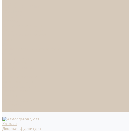
СПОТЫ
НАСТОЛЬНЫЕ ЛАМПЫ
ТОРШЕРЫ
Смесители
Аксессуары
Смесители для ванны
Смесители для кухни
Смесители для раковин
Часы
Услуги
Подбор светильников по фото
О нас
Сертификаты
Фотогалерея
Сотрудничество
Акции
Доставка и оплата
Условия оплаты
Условия доставки
Вопрос - ответ
Бренды
Условия Гарантии
Реквизиты
Контакты
Каталог
Дверная фурнитура