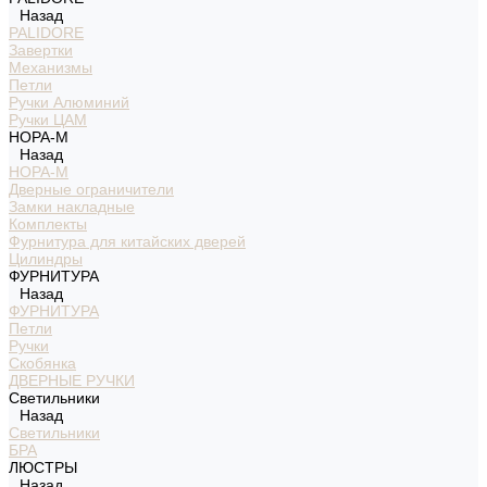
Назад
PALIDORE
Завертки
Механизмы
Петли
Ручки Алюминий
Ручки ЦАМ
НОРА-М
Назад
НОРА-М
Дверные ограничители
Замки накладные
Комплекты
Фурнитура для китайских дверей
Цилиндры
ФУРНИТУРА
Назад
ФУРНИТУРА
Петли
Ручки
Скобянка
ДВЕРНЫЕ РУЧКИ
Светильники
Назад
Светильники
БРА
ЛЮСТРЫ
Назад