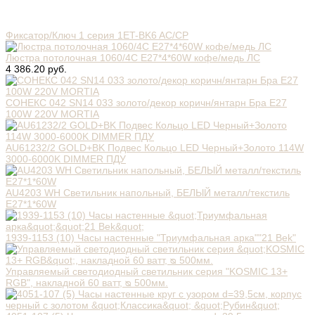
Фиксатор/Ключ 1 серия 1ET-BK6 AC/CP
Люстра потолочная 1060/4C E27*4*60W кофе/медь ЛС
4 386.20 руб.
СОНЕКС 042 SN14 033 золото/декор коричн/янтарн Бра E27
100W 220V MORTIA
AU61232/2 GOLD+BK Подвес Кольцо LED Черный+Золото 114W
3000-6000K DIMMER ПДУ
AU4203 WH Светильник напольный, БЕЛЫЙ металл/текстиль
E27*1*60W
1939-1153 (10) Часы настенные "Триумфальная арка""21 Bek"
Управляемый светодиодный светильник серия "KOSMIC 13+
RGB", накладной 60 ватт, ᴓ 500мм.