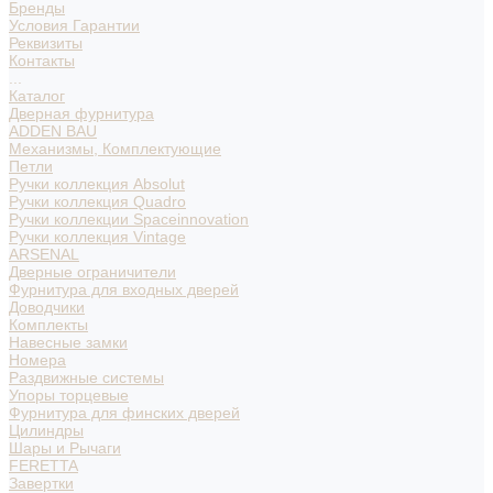
Бренды
Условия Гарантии
Реквизиты
Контакты
...
Каталог
Дверная фурнитура
ADDEN BAU
Механизмы, Комплектующие
Петли
Ручки коллекция Absolut
Ручки коллекция Quadro
Ручки коллекции Spaceinnovation
Ручки коллекция Vintage
ARSENAL
Дверные ограничители
Фурнитура для входных дверей
Доводчики
Комплекты
Навесные замки
Номера
Раздвижные системы
Упоры торцевые
Фурнитура для финских дверей
Цилиндры
Шары и Рычаги
FERETTA
Завертки