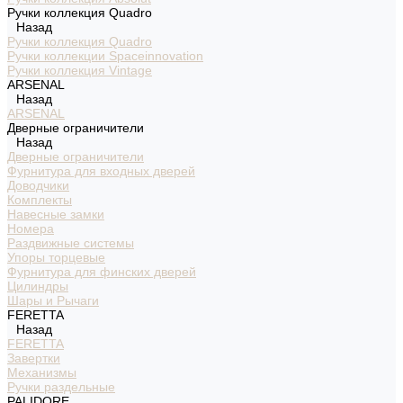
Ручки коллекция Quadro
Назад
Ручки коллекция Quadro
Ручки коллекции Spaceinnovation
Ручки коллекция Vintage
ARSENAL
Назад
ARSENAL
Дверные ограничители
Назад
Дверные ограничители
Фурнитура для входных дверей
Доводчики
Комплекты
Навесные замки
Номера
Раздвижные системы
Упоры торцевые
Фурнитура для финских дверей
Цилиндры
Шары и Рычаги
FERETTA
Назад
FERETTA
Завертки
Механизмы
Ручки раздельные
PALIDORE