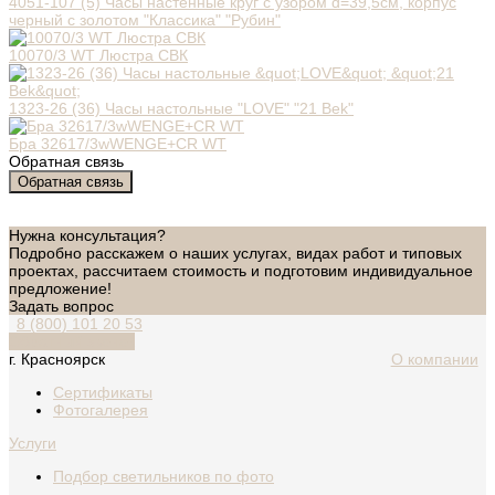
4051-107 (5) Часы настенные круг с узором d=39,5см, корпус
черный с золотом "Классика" "Рубин"
10070/3 WT Люстра СВК
1323-26 (36) Часы настольные "LOVE" "21 Bek"
Бра 32617/3wWENGE+CR WT
Обратная связь
Обратная связь
Нужна консультация?
Подробно расскажем о наших услугах, видах работ и типовых
проектах, рассчитаем стоимость и подготовим индивидуальное
предложение!
Задать вопрос
8 (800) 101 20 53
Обратный звонок
г. Красноярск
О компании
Сертификаты
Фотогалерея
Услуги
Подбор светильников по фото