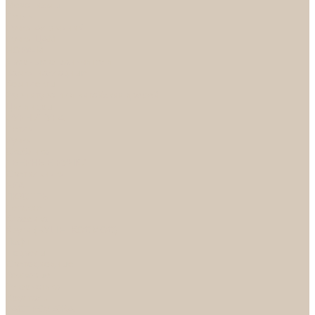
Механизмы
Петли
Ручки Алюминий
Ручки ЦАМ
НОРА-М
Дверные ограничители
Замки накладные
Комплекты
Фурнитура для китайских дверей
Цилиндры
ФУРНИТУРА
Петли
Ручки
Скобянка
ДВЕРНЫЕ РУЧКИ
Светильники
БРА
ЛЮСТРЫ
Детские
Классика
Круги (БУШЕ, КОСМОС)
Лофт
Подвесы
Светодиодные
Рожковые
Флористика
Хрусталь
РАСПРОДАЖА