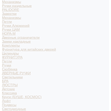
Механизмы
Ручки раздельные
PALIDORE
Завертки
Механизмы
Петли
Ручки Алюминий
Ручки ЦАМ
НОРА-М
Дверные ограничители
Замки накладные
Комплекты
Фурнитура для китайских дверей
Цилиндры
ФУРНИТУРА
Петли
Ручки
Скобянка
ДВЕРНЫЕ РУЧКИ
Светильники
БРА
ЛЮСТРЫ
Детские
Классика
Круги (БУШЕ, КОСМОС)
Лофт
Подвесы
Светодиодные