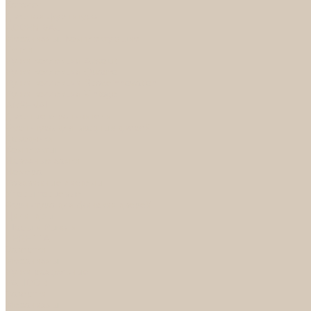
Каталог
Дверная фурнитура
ADDEN BAU
Механизмы, Комплектующие
Петли
Ручки коллекция Absolut
Ручки коллекция Quadro
Ручки коллекции Spaceinnovation
Ручки коллекция Vintage
ARSENAL
Дверные ограничители
Фурнитура для входных дверей
Доводчики
Комплекты
Навесные замки
Номера
Раздвижные системы
Упоры торцевые
Фурнитура для финских дверей
Цилиндры
Шары и Рычаги
FERETTA
Завертки
Механизмы
Ручки раздельные
PALIDORE
Завертки
Механизмы