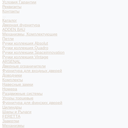
Условия Гарантии
Реквизиты
Контакты
...
Каталог
Дверная фурнитура
ADDEN BAU
Механизмы, Комплектующие
Петли
Ручки коллекция Absolut
Ручки коллекция Quadro
Ручки коллекции Spaceinnovation
Ручки коллекция Vintage
ARSENAL
Дверные ограничители
Фурнитура для входных дверей
Доводчики
Комплекты
Навесные замки
Номера
Раздвижные системы
Упоры торцевые
Фурнитура для финских дверей
Цилиндры
Шары и Рычаги
FERETTA
Завертки
Механизмы