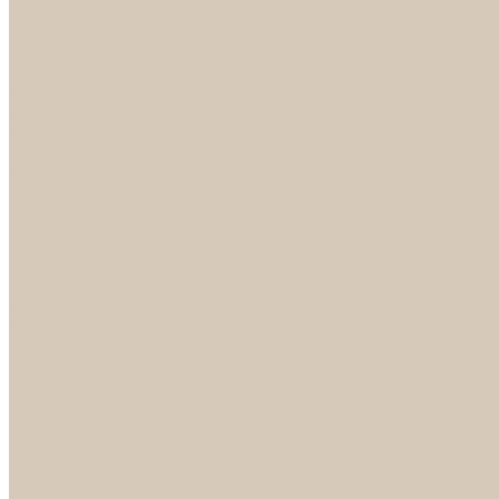
Петли
Ручки Алюминий
Ручки ЦАМ
НОРА-М
Дверные ограничители
Замки накладные
Комплекты
Фурнитура для китайских дверей
Цилиндры
ФУРНИТУРА
Петли
Ручки
Скобянка
ДВЕРНЫЕ РУЧКИ
Светильники
БРА
ЛЮСТРЫ
Детские
Классика
Круги (БУШЕ, КОСМОС)
Лофт
Подвесы
Светодиодные
Рожковые
Флористика
Хрусталь
РАСПРОДАЖА
СПОТЫ