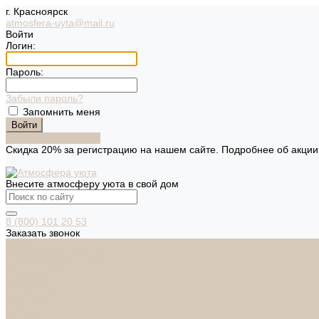
г. Красноярск
atmosfera-uyta@mail.ru
Войти
Логин:
Пароль:
Забыли пароль?
Запомнить меня
Зарегистрироваться
Скидка 20% за регистрацию на нашем сайте. Подробнее об акци
Внесите атмосферу уюта в свой дом
8 (800) 101 20 53
Заказать звонок
Каталог
Дверная фурнитура
ADDEN BAU
ARSENAL
FERETTA
PALIDORE
НОРА-М