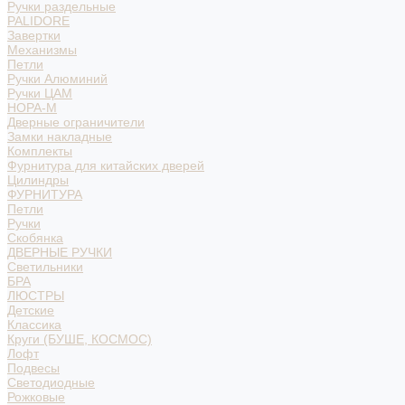
Ручки раздельные
PALIDORE
Завертки
Механизмы
Петли
Ручки Алюминий
Ручки ЦАМ
НОРА-М
Дверные ограничители
Замки накладные
Комплекты
Фурнитура для китайских дверей
Цилиндры
ФУРНИТУРА
Петли
Ручки
Скобянка
ДВЕРНЫЕ РУЧКИ
Светильники
БРА
ЛЮСТРЫ
Детские
Классика
Круги (БУШЕ, КОСМОС)
Лофт
Подвесы
Светодиодные
Рожковые