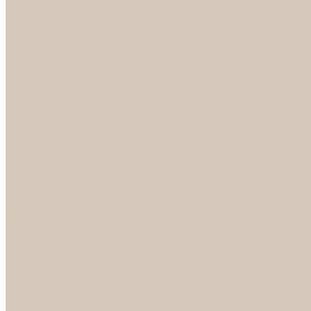
Светильники
БРА
ЛЮСТРЫ
РАСПРОДАЖА
СПОТЫ
НАСТОЛЬНЫЕ ЛАМПЫ
Смесители
Аксессуары
Смесители для ванны
Смесители для кухни
Смесители для раковин
Часы
Услуги
Подбор светильников по фото
О нас
Сертификаты
Фотогалерея
Сотрудничество
Акции
Доставка и оплата
Условия оплаты
Условия доставки
Вопрос - ответ
Бренды
Условия Гарантии
Реквизиты
Контакты
...