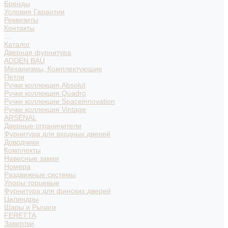
Бренды
Условия Гарантии
Реквизиты
Контакты
...
Каталог
Дверная фурнитура
ADDEN BAU
Механизмы, Комплектующие
Петли
Ручки коллекция Absolut
Ручки коллекция Quadro
Ручки коллекции Spaceinnovation
Ручки коллекция Vintage
ARSENAL
Дверные ограничители
Фурнитура для входных дверей
Доводчики
Комплекты
Навесные замки
Номера
Раздвижные системы
Упоры торцевые
Фурнитура для финских дверей
Цилиндры
Шары и Рычаги
FERETTA
Завертки