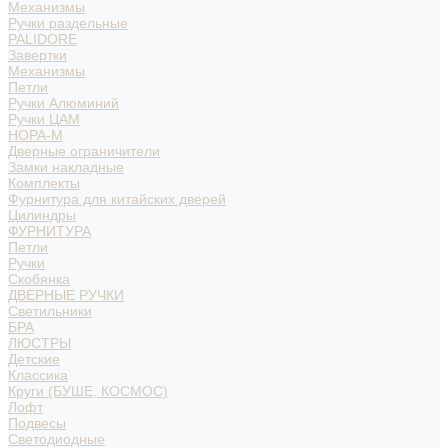
Механизмы
Ручки раздельные
PALIDORE
Завертки
Механизмы
Петли
Ручки Алюминий
Ручки ЦАМ
НОРА-М
Дверные ограничители
Замки накладные
Комплекты
Фурнитура для китайских дверей
Цилиндры
ФУРНИТУРА
Петли
Ручки
Скобянка
ДВЕРНЫЕ РУЧКИ
Светильники
БРА
ЛЮСТРЫ
Детские
Классика
Круги (БУШЕ, КОСМОС)
Лофт
Подвесы
Светодиодные