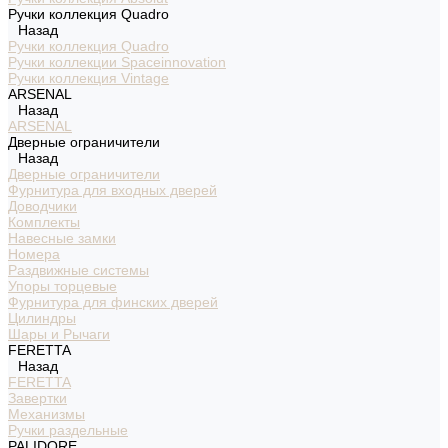
Ручки коллекция Quadro
Назад
Ручки коллекция Quadro
Ручки коллекции Spaceinnovation
Ручки коллекция Vintage
ARSENAL
Назад
ARSENAL
Дверные ограничители
Назад
Дверные ограничители
Фурнитура для входных дверей
Доводчики
Комплекты
Навесные замки
Номера
Раздвижные системы
Упоры торцевые
Фурнитура для финских дверей
Цилиндры
Шары и Рычаги
FERETTA
Назад
FERETTA
Завертки
Механизмы
Ручки раздельные
PALIDORE