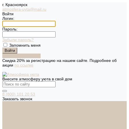
г. Красноярск
atmosfera-uyta@mail.ru
Войти
Логин:
Пароль:
Забыли пароль?
Запомнить меня
Зарегистрироваться
Скидка 20% за регистрацию на нашем сайте. Подробнее об
акции
по ссылке
Внесите атмосферу уюта в свой дом
8 (800) 101 20 53
Заказать звонок
Каталог
Дверная фурнитура
ADDEN BAU
ARSENAL
FERETTA
PALIDORE