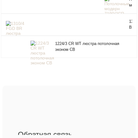
ЛС-088Ц
мод
7190
WT
1310
BR 
пото
экон
1224/3 CR WT люстра потолочная
эконом СВ
Обратная связь