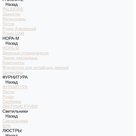
Назад
PALIDORE
Завертки
Механизмы
Петли
Ручки Алюминий
Ручки ЦАМ
НОРА-М
Назад
НОРА-М
Дверные ограничители
Замки накладные
Комплекты
Фурнитура для китайских дверей
Цилиндры
ФУРНИТУРА
Назад
ФУРНИТУРА
Петли
Ручки
Скобянка
ДВЕРНЫЕ РУЧКИ
Светильники
Назад
Светильники
БРА
ЛЮСТРЫ
Назад