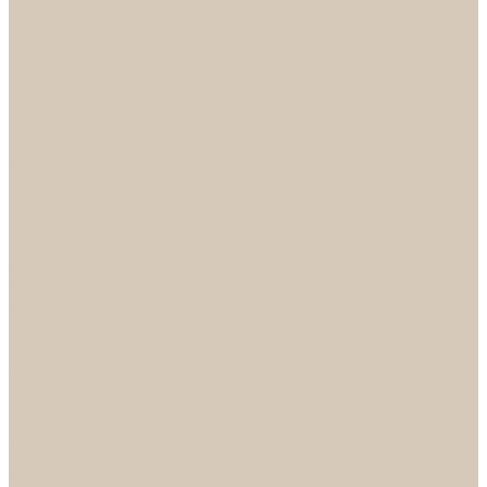
НОРА-М
Светильники
БРА
ЛЮСТРЫ
РАСПРОДАЖА
СПОТЫ
НАСТОЛЬНЫЕ ЛАМПЫ
Смесители
Аксессуары
Смесители для ванны
Смесители для кухни
Смесители для раковин
Часы
Услуги
Подбор светильников по фото
О нас
Сертификаты
Фотогалерея
Сотрудничество
Акции
Доставка и оплата
Условия оплаты
Условия доставки
Вопрос - ответ
Бренды
Условия Гарантии
Реквизиты
Контакты