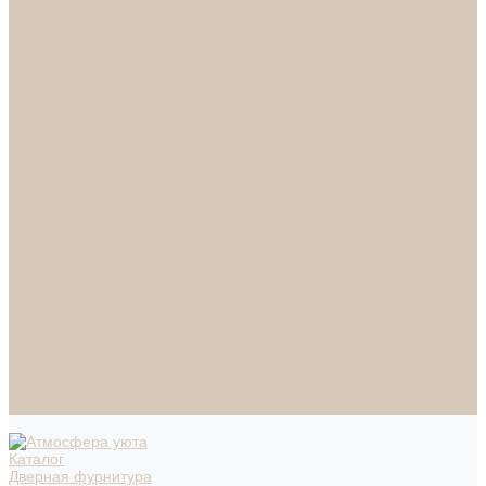
СПОТЫ
НАСТОЛЬНЫЕ ЛАМПЫ
ТОРШЕРЫ
Смесители
Аксессуары
Смесители для ванны
Смесители для кухни
Смесители для раковин
Часы
Услуги
Подбор светильников по фото
О нас
Сертификаты
Фотогалерея
Сотрудничество
Акции
Доставка и оплата
Условия оплаты
Условия доставки
Вопрос - ответ
Бренды
Условия Гарантии
Реквизиты
Контакты
Каталог
Дверная фурнитура