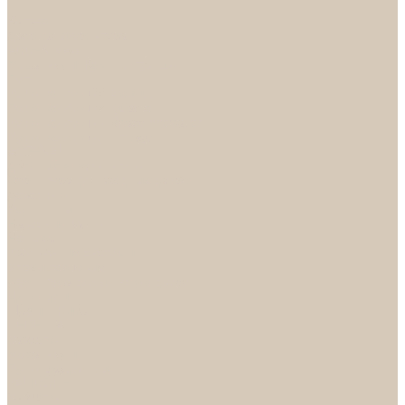
...
Каталог
Дверная фурнитура
ADDEN BAU
Механизмы, Комплектующие
Петли
Ручки коллекция Absolut
Ручки коллекция Quadro
Ручки коллекции Spaceinnovation
Ручки коллекция Vintage
ARSENAL
Дверные ограничители
Фурнитура для входных дверей
Доводчики
Комплекты
Навесные замки
Номера
Раздвижные системы
Упоры торцевые
Фурнитура для финских дверей
Цилиндры
Шары и Рычаги
FERETTA
Завертки
Механизмы
Ручки раздельные
PALIDORE
Завертки