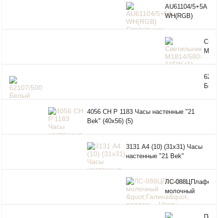
AU61104/5+5A
WH(RGB)
Светильник
LED Белый
Свет
190W+11W
M181
3000-6000K
115W
DIMMER ПДУ
Ø720*120
6210
Бел
Свет
LED
4056 СН Р 1183 Часы настенные "21
720
Bek" (40х56) (5)
80W
2800
650
3131 А4 (10) (31х31) Часы
DIM
настенные "21 Bek"
ЛС-088ЦПлафон
молочный
"Галина"
перлам. - Цветы
Пот