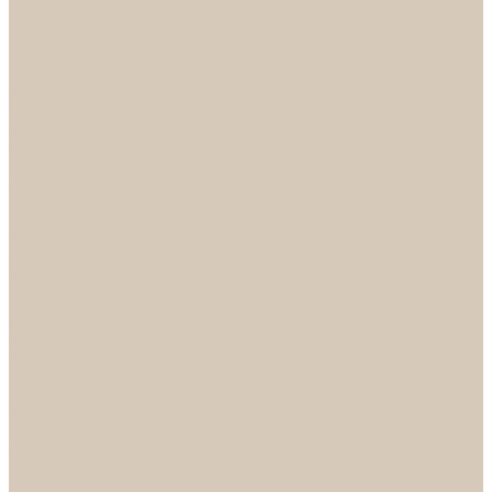
Механизмы
Петли
Ручки Алюминий
Ручки ЦАМ
НОРА-М
Дверные ограничители
Замки накладные
Комплекты
Фурнитура для китайских дверей
Цилиндры
ФУРНИТУРА
Петли
Ручки
Скобянка
ДВЕРНЫЕ РУЧКИ
Светильники
БРА
ЛЮСТРЫ
Детские
Классика
Круги (БУШЕ, КОСМОС)
Лофт
Подвесы
Светодиодные
Рожковые
Флористика
Хрусталь
РАСПРОДАЖА