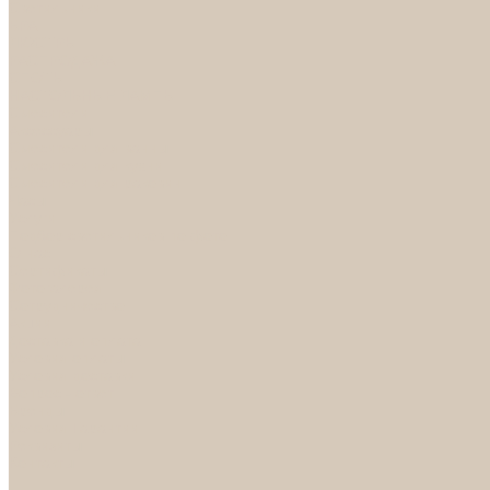
Светильники
БРА
ЛЮСТРЫ
РАСПРОДАЖА
СПОТЫ
НАСТОЛЬНЫЕ ЛАМПЫ
Смесители
Аксессуары
Смесители для ванны
Смесители для кухни
Смесители для раковин
Часы
Услуги
Подбор светильников по фото
О нас
Сертификаты
Фотогалерея
Сотрудничество
Акции
Доставка и оплата
Условия оплаты
Условия доставки
Вопрос - ответ
Бренды
Условия Гарантии
Реквизиты
Контакты
...