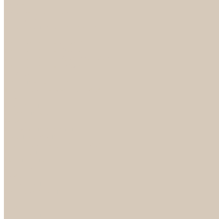
Каталог
Дверная фурнитура
ADDEN BAU
Механизмы, Комплектующие
Петли
Ручки коллекция Absolut
Ручки коллекция Quadro
Ручки коллекции Spaceinnovation
Ручки коллекция Vintage
ARSENAL
Дверные ограничители
Фурнитура для входных дверей
Доводчики
Комплекты
Навесные замки
Номера
Раздвижные системы
Упоры торцевые
Фурнитура для финских дверей
Цилиндры
Шары и Рычаги
FERETTA
Завертки
Механизмы
Ручки раздельные
PALIDORE
Завертки
Механизмы