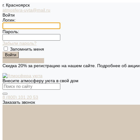
г. Красноярск
atmosfera-uyta@mail.ru
Войти
Логин:
Пароль:
Забыли пароль?
Запомнить меня
Зарегистрироваться
Скидка 20% за регистрацию на нашем сайте. Подробнее об акци
Внесите атмосферу уюта в свой дом
8 (800) 101 20 53
Заказать звонок
Каталог
Дверная фурнитура
ADDEN BAU
ARSENAL
FERETTA
PALIDORE
НОРА-М