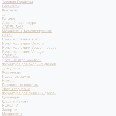
Условия Гарантии
Реквизиты
Контакты
...
Каталог
Дверная фурнитура
ADDEN BAU
Механизмы, Комплектующие
Петли
Ручки коллекция Absolut
Ручки коллекция Quadro
Ручки коллекции Spaceinnovation
Ручки коллекция Vintage
ARSENAL
Дверные ограничители
Фурнитура для входных дверей
Доводчики
Комплекты
Навесные замки
Номера
Раздвижные системы
Упоры торцевые
Фурнитура для финских дверей
Цилиндры
Шары и Рычаги
FERETTA
Завертки
Механизмы