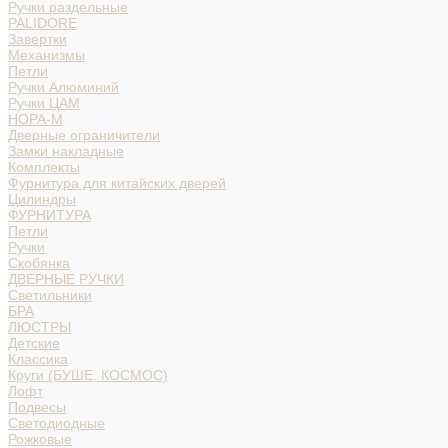
Ручки раздельные
PALIDORE
Завертки
Механизмы
Петли
Ручки Алюминий
Ручки ЦАМ
НОРА-М
Дверные ограничители
Замки накладные
Комплекты
Фурнитура для китайских дверей
Цилиндры
ФУРНИТУРА
Петли
Ручки
Скобянка
ДВЕРНЫЕ РУЧКИ
Светильники
БРА
ЛЮСТРЫ
Детские
Классика
Круги (БУШЕ, КОСМОС)
Лофт
Подвесы
Светодиодные
Рожковые