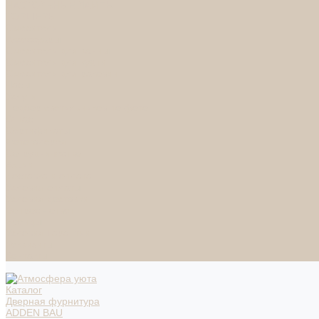
НАСТОЛЬНЫЕ ЛАМПЫ
ТОРШЕРЫ
Смесители
Аксессуары
Смесители для ванны
Смесители для кухни
Смесители для раковин
Часы
Услуги
Подбор светильников по фото
О нас
Сертификаты
Фотогалерея
Сотрудничество
Акции
Доставка и оплата
Условия оплаты
Условия доставки
Вопрос - ответ
Бренды
Условия Гарантии
Реквизиты
Контакты
Каталог
Дверная фурнитура
ADDEN BAU