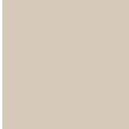
Петли
Ручки Алюминий
Ручки ЦАМ
НОРА-М
Дверные ограничители
Замки накладные
Комплекты
Фурнитура для китайских дверей
Цилиндры
ФУРНИТУРА
Петли
Ручки
Скобянка
ДВЕРНЫЕ РУЧКИ
Светильники
БРА
ЛЮСТРЫ
Детские
Классика
Круги (БУШЕ, КОСМОС)
Лофт
Подвесы
Светодиодные
Рожковые
Флористика
Хрусталь
РАСПРОДАЖА
СПОТЫ