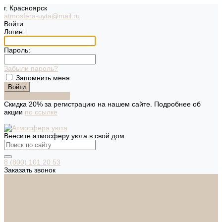
г. Красноярск
atmosfera-uyta@mail.ru
Войти
Логин:
Пароль:
Забыли пароль?
Запомнить меня
Зарегистрироваться
Скидка 20% за регистрацию на нашем сайте. Подробнее об
акции
по ссылке
Внесите атмосферу уюта в свой дом
8 (800) 101 20 53
Заказать звонок
Каталог
Дверная фурнитура
ADDEN BAU
ARSENAL
FERETTA
PALIDORE