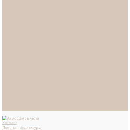
СПОТЫ
НАСТОЛЬНЫЕ ЛАМПЫ
ТОРШЕРЫ
Смесители
Аксессуары
Смесители для ванны
Смесители для кухни
Смесители для раковин
Часы
Услуги
Подбор светильников по фото
О нас
Сертификаты
Фотогалерея
Сотрудничество
Акции
Доставка и оплата
Условия оплаты
Условия доставки
Вопрос - ответ
Бренды
Условия Гарантии
Реквизиты
Контакты
Каталог
Дверная фурнитура