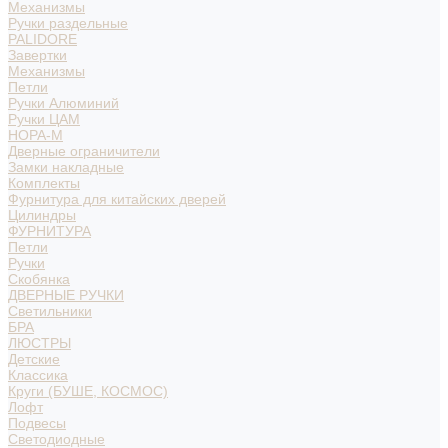
Механизмы
Ручки раздельные
PALIDORE
Завертки
Механизмы
Петли
Ручки Алюминий
Ручки ЦАМ
НОРА-М
Дверные ограничители
Замки накладные
Комплекты
Фурнитура для китайских дверей
Цилиндры
ФУРНИТУРА
Петли
Ручки
Скобянка
ДВЕРНЫЕ РУЧКИ
Светильники
БРА
ЛЮСТРЫ
Детские
Классика
Круги (БУШЕ, КОСМОС)
Лофт
Подвесы
Светодиодные