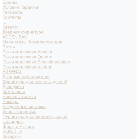
Бренды
Условия Гарантии
Реквизиты
Контакты
...
Каталог
Дверная фурнитура
ADDEN BAU
Механизмы, Комплектующие
Петли
Ручки коллекция Absolut
Ручки коллекция Quadro
Ручки коллекции Spaceinnovation
Ручки коллекция Vintage
ARSENAL
Дверные ограничители
Фурнитура для входных дверей
Доводчики
Комплекты
Навесные замки
Номера
Раздвижные системы
Упоры торцевые
Фурнитура для финских дверей
Цилиндры
Шары и Рычаги
FERETTA
Завертки