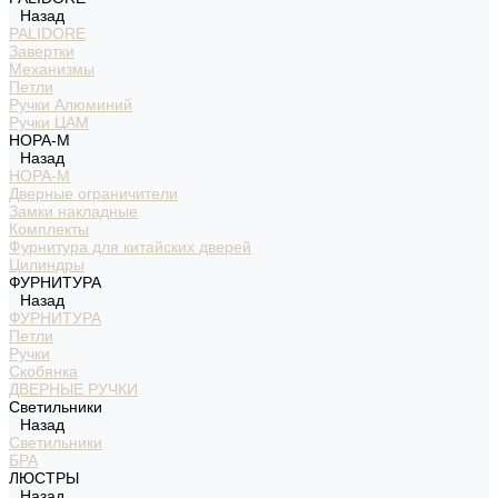
Назад
PALIDORE
Завертки
Механизмы
Петли
Ручки Алюминий
Ручки ЦАМ
НОРА-М
Назад
НОРА-М
Дверные ограничители
Замки накладные
Комплекты
Фурнитура для китайских дверей
Цилиндры
ФУРНИТУРА
Назад
ФУРНИТУРА
Петли
Ручки
Скобянка
ДВЕРНЫЕ РУЧКИ
Светильники
Назад
Светильники
БРА
ЛЮСТРЫ
Назад