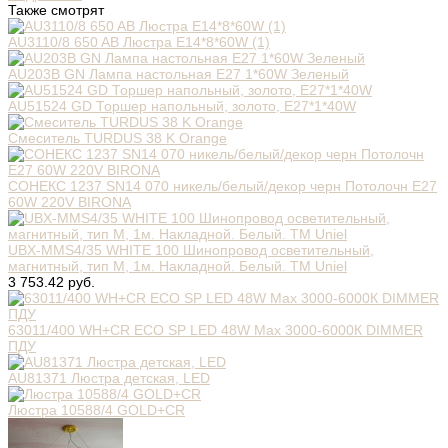
Также смотрят
AU3110/8 650 AB Люстра E14*8*60W (1)
AU203B GN Лампа настольная E27 1*60W Зеленый
AU51524 GD Торшер напольный, золото, Е27*1*40W
Смеситель TURDUS 38 K Orange
СОНЕКС 1237 SN14 070 никель/белый/декор черн Потолочн E27
60W 220V BIRONA
UBX-MMS4/35 WHITE 100 Шинопровод осветительный,
магнитный, тип M, 1м. Накладной. Белый. ТМ Uniel
3 753.42 руб.
63011/400 WH+CR ECO SP LED 48W Max 3000-6000К DIMMER
ПДУ
AU81371 Люстра детская, LED
Люстра 10588/4 GOLD+CR