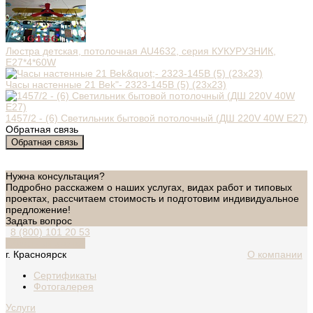
Люстра детская, потолочная AU4632, серия КУКУРУЗНИК,
E27*4*60W
Часы настенные 21 Bek"- 2323-145B (5) (23x23)
1457/2 - (6) Светильник бытовой потолочный (ДШ 220V 40W E27)
Обратная связь
Обратная связь
Нужна консультация?
Подробно расскажем о наших услугах, видах работ и типовых
проектах, рассчитаем стоимость и подготовим индивидуальное
предложение!
Задать вопрос
8 (800) 101 20 53
Обратный звонок
г. Красноярск
О компании
Сертификаты
Фотогалерея
Услуги