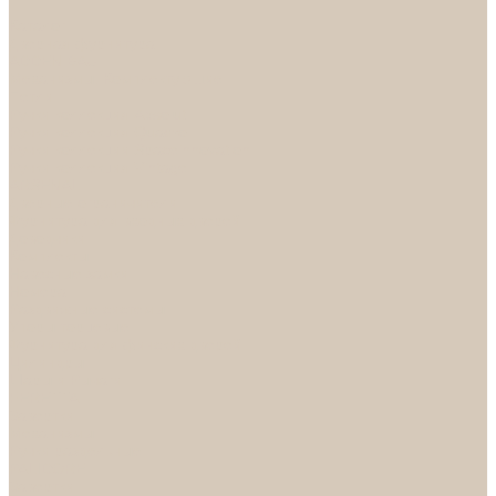
...
Каталог
Дверная фурнитура
ADDEN BAU
Механизмы, Комплектующие
Петли
Ручки коллекция Absolut
Ручки коллекция Quadro
Ручки коллекции Spaceinnovation
Ручки коллекция Vintage
ARSENAL
Дверные ограничители
Фурнитура для входных дверей
Доводчики
Комплекты
Навесные замки
Номера
Раздвижные системы
Упоры торцевые
Фурнитура для финских дверей
Цилиндры
Шары и Рычаги
FERETTA
Завертки
Механизмы
Ручки раздельные
PALIDORE
Завертки