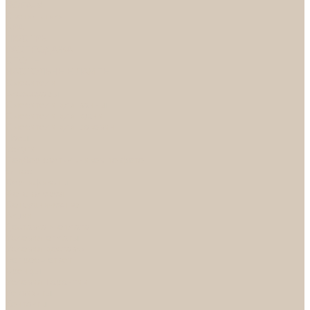
НОРА-М
Светильники
БРА
ЛЮСТРЫ
РАСПРОДАЖА
СПОТЫ
НАСТОЛЬНЫЕ ЛАМПЫ
Смесители
Аксессуары
Смесители для ванны
Смесители для кухни
Смесители для раковин
Часы
Услуги
Подбор светильников по фото
О нас
Сертификаты
Фотогалерея
Сотрудничество
Акции
Доставка и оплата
Условия оплаты
Условия доставки
Вопрос - ответ
Бренды
Условия Гарантии
Реквизиты
Контакты