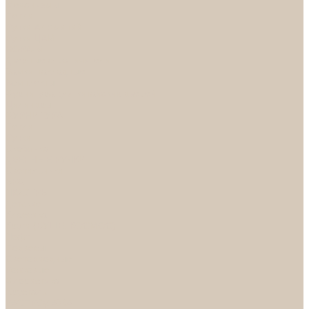
Механизмы
Петли
Ручки Алюминий
Ручки ЦАМ
НОРА-М
Дверные ограничители
Замки накладные
Комплекты
Фурнитура для китайских дверей
Цилиндры
ФУРНИТУРА
Петли
Ручки
Скобянка
ДВЕРНЫЕ РУЧКИ
Светильники
БРА
ЛЮСТРЫ
Детские
Классика
Круги (БУШЕ, КОСМОС)
Лофт
Подвесы
Светодиодные
Рожковые
Флористика
Хрусталь
РАСПРОДАЖА