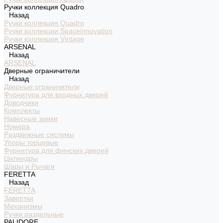
Ручки коллекция Quadro
Назад
Ручки коллекция Quadro
Ручки коллекции Spaceinnovation
Ручки коллекция Vintage
ARSENAL
Назад
ARSENAL
Дверные ограничители
Назад
Дверные ограничители
Фурнитура для входных дверей
Доводчики
Комплекты
Навесные замки
Номера
Раздвижные системы
Упоры торцевые
Фурнитура для финских дверей
Цилиндры
Шары и Рычаги
FERETTA
Назад
FERETTA
Завертки
Механизмы
Ручки раздельные
PALIDORE