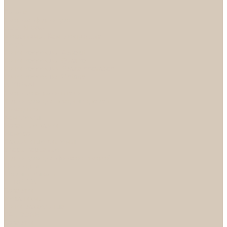
...
Каталог
Дверная фурнитура
ADDEN BAU
Механизмы, Комплектующие
Петли
Ручки коллекция Absolut
Ручки коллекция Quadro
Ручки коллекции Spaceinnovation
Ручки коллекция Vintage
ARSENAL
Дверные ограничители
Фурнитура для входных дверей
Доводчики
Комплекты
Навесные замки
Номера
Раздвижные системы
Упоры торцевые
Фурнитура для финских дверей
Цилиндры
Шары и Рычаги
FERETTA
Завертки
Механизмы
Ручки раздельные
PALIDORE
Завертки