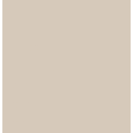
НОРА-М
Светильники
БРА
ЛЮСТРЫ
РАСПРОДАЖА
СПОТЫ
НАСТОЛЬНЫЕ ЛАМПЫ
Смесители
Аксессуары
Смесители для ванны
Смесители для кухни
Смесители для раковин
Часы
Услуги
Подбор светильников по фото
О нас
Сертификаты
Фотогалерея
Сотрудничество
Акции
Доставка и оплата
Условия оплаты
Условия доставки
Вопрос - ответ
Бренды
Условия Гарантии
Реквизиты
Контакты