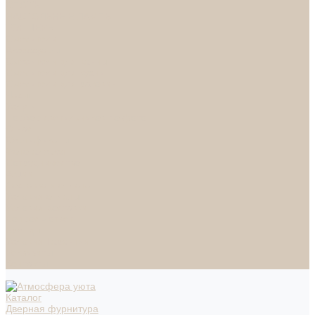
СПОТЫ
НАСТОЛЬНЫЕ ЛАМПЫ
ТОРШЕРЫ
Смесители
Аксессуары
Смесители для ванны
Смесители для кухни
Смесители для раковин
Часы
Услуги
Подбор светильников по фото
О нас
Сертификаты
Фотогалерея
Сотрудничество
Акции
Доставка и оплата
Условия оплаты
Условия доставки
Вопрос - ответ
Бренды
Условия Гарантии
Реквизиты
Контакты
Каталог
Дверная фурнитура