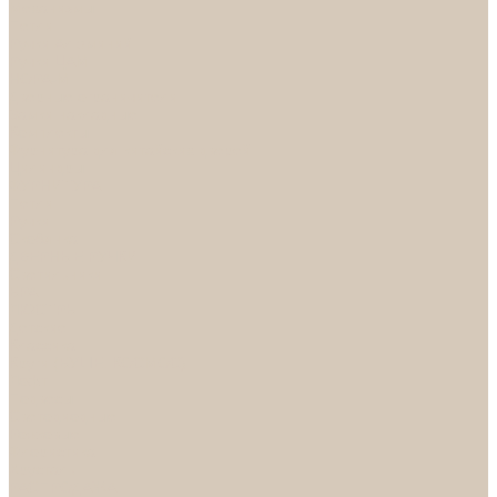
Механизмы
Петли
Ручки Алюминий
Ручки ЦАМ
НОРА-М
Дверные ограничители
Замки накладные
Комплекты
Фурнитура для китайских дверей
Цилиндры
ФУРНИТУРА
Петли
Ручки
Скобянка
ДВЕРНЫЕ РУЧКИ
Светильники
БРА
ЛЮСТРЫ
Детские
Классика
Круги (БУШЕ, КОСМОС)
Лофт
Подвесы
Светодиодные
Рожковые
Флористика
Хрусталь
РАСПРОДАЖА