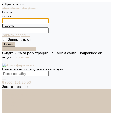
г. Красноярск
atmosfera-uyta@mail.ru
Войти
Логин:
Пароль:
Забыли пароль?
Запомнить меня
Зарегистрироваться
Скидка 20% за регистрацию на нашем сайте. Подробнее об
акции
по ссылке
Внесите атмосферу уюта в свой дом
8 (800) 101 20 53
Заказать звонок
Каталог
Дверная фурнитура
ADDEN BAU
ARSENAL
FERETTA
PALIDORE