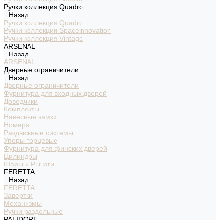
Ручки коллекция Quadro
Назад
Ручки коллекция Quadro
Ручки коллекции Spaceinnovation
Ручки коллекция Vintage
ARSENAL
Назад
ARSENAL
Дверные ограничители
Назад
Дверные ограничители
Фурнитура для входных дверей
Доводчики
Комплекты
Навесные замки
Номера
Раздвижные системы
Упоры торцевые
Фурнитура для финских дверей
Цилиндры
Шары и Рычаги
FERETTA
Назад
FERETTA
Завертки
Механизмы
Ручки раздельные
PALIDORE