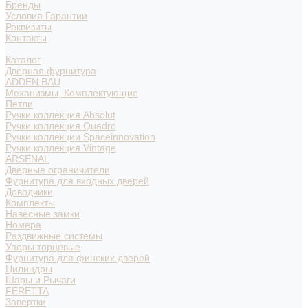
Бренды
Условия Гарантии
Реквизиты
Контакты
...
Каталог
Дверная фурнитура
ADDEN BAU
Механизмы, Комплектующие
Петли
Ручки коллекция Absolut
Ручки коллекция Quadro
Ручки коллекции Spaceinnovation
Ручки коллекция Vintage
ARSENAL
Дверные ограничители
Фурнитура для входных дверей
Доводчики
Комплекты
Навесные замки
Номера
Раздвижные системы
Упоры торцевые
Фурнитура для финских дверей
Цилиндры
Шары и Рычаги
FERETTA
Завертки