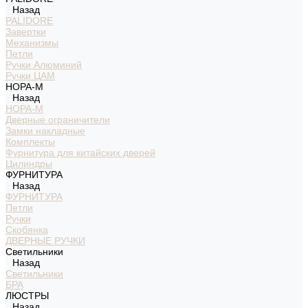
Назад
PALIDORE
Завертки
Механизмы
Петли
Ручки Алюминий
Ручки ЦАМ
НОРА-М
Назад
НОРА-М
Дверные ограничители
Замки накладные
Комплекты
Фурнитура для китайских дверей
Цилиндры
ФУРНИТУРА
Назад
ФУРНИТУРА
Петли
Ручки
Скобянка
ДВЕРНЫЕ РУЧКИ
Светильники
Назад
Светильники
БРА
ЛЮСТРЫ
Назад