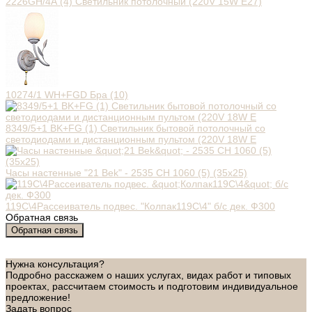
2226GH/4А (4) Светильник потолочный (220V 15W E27)
10274/1 WH+FGD Бра (10)
8349/5+1 BK+FG (1) Светильник бытовой потолочный со
светодиодами и дистанционным пультом (220V 18W E
Часы настенные "21 Bek" - 2535 СН 1060 (5) (35х25)
119С\4Рассеиватель подвес. "Колпак119С\4" б/с дек. Ф300
Обратная связь
Обратная связь
Нужна консультация?
Подробно расскажем о наших услугах, видах работ и типовых
проектах, рассчитаем стоимость и подготовим индивидуальное
предложение!
Задать вопрос