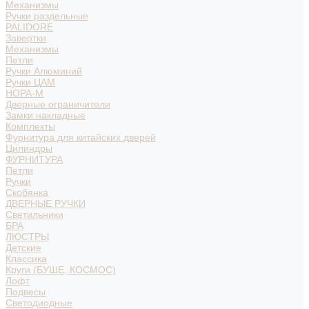
Механизмы
Ручки раздельные
PALIDORE
Завертки
Механизмы
Петли
Ручки Алюминий
Ручки ЦАМ
НОРА-М
Дверные ограничители
Замки накладные
Комплекты
Фурнитура для китайских дверей
Цилиндры
ФУРНИТУРА
Петли
Ручки
Скобянка
ДВЕРНЫЕ РУЧКИ
Светильники
БРА
ЛЮСТРЫ
Детские
Классика
Круги (БУШЕ, КОСМОС)
Лофт
Подвесы
Светодиодные