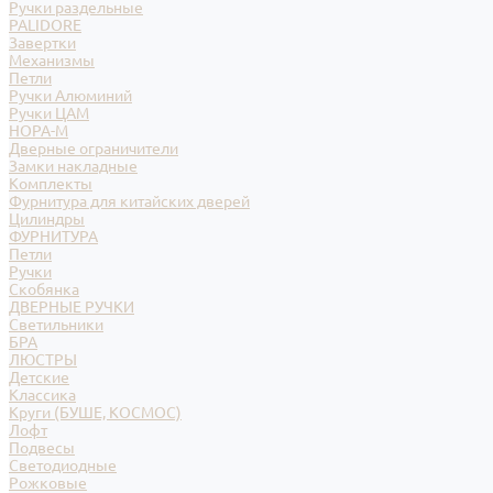
Ручки раздельные
PALIDORE
Завертки
Механизмы
Петли
Ручки Алюминий
Ручки ЦАМ
НОРА-М
Дверные ограничители
Замки накладные
Комплекты
Фурнитура для китайских дверей
Цилиндры
ФУРНИТУРА
Петли
Ручки
Скобянка
ДВЕРНЫЕ РУЧКИ
Светильники
БРА
ЛЮСТРЫ
Детские
Классика
Круги (БУШЕ, КОСМОС)
Лофт
Подвесы
Светодиодные
Рожковые