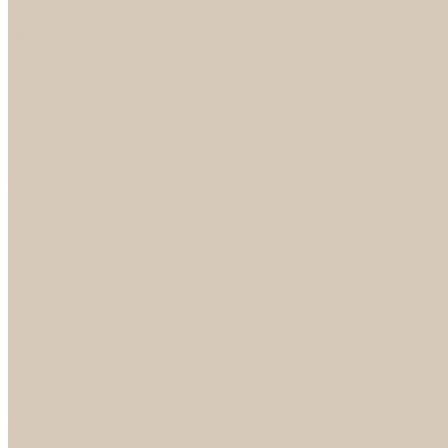
Светильники
БРА
ЛЮСТРЫ
РАСПРОДАЖА
СПОТЫ
НАСТОЛЬНЫЕ ЛАМПЫ
Смесители
Аксессуары
Смесители для ванны
Смесители для кухни
Смесители для раковин
Часы
Услуги
Подбор светильников по фото
О нас
Сертификаты
Фотогалерея
Сотрудничество
Акции
Доставка и оплата
Условия оплаты
Условия доставки
Вопрос - ответ
Бренды
Условия Гарантии
Реквизиты
Контакты
...