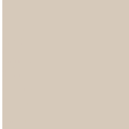
Петли
Ручки Алюминий
Ручки ЦАМ
НОРА-М
Дверные ограничители
Замки накладные
Комплекты
Фурнитура для китайских дверей
Цилиндры
ФУРНИТУРА
Петли
Ручки
Скобянка
ДВЕРНЫЕ РУЧКИ
Светильники
БРА
ЛЮСТРЫ
Детские
Классика
Круги (БУШЕ, КОСМОС)
Лофт
Подвесы
Светодиодные
Рожковые
Флористика
Хрусталь
РАСПРОДАЖА
СПОТЫ