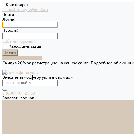
г. Красноярск
atmosfera-uyta@mail.ru
Войти
Логин:
Пароль:
Забыли пароль?
Запомнить меня
Зарегистрироваться
Скидка 20% за регистрацию на нашем сайте. Подробнее об акции
Внесите атмосферу уюта в свой дом
8 (800) 101 20 53
Заказать звонок
Каталог
Дверная фурнитура
ADDEN BAU
ARSENAL
FERETTA
PALIDORE
НОРА-М