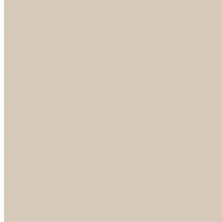
Каталог
Дверная фурнитура
ADDEN BAU
Механизмы, Комплектующие
Петли
Ручки коллекция Absolut
Ручки коллекция Quadro
Ручки коллекции Spaceinnovation
Ручки коллекция Vintage
ARSENAL
Дверные ограничители
Фурнитура для входных дверей
Доводчики
Комплекты
Навесные замки
Номера
Раздвижные системы
Упоры торцевые
Фурнитура для финских дверей
Цилиндры
Шары и Рычаги
FERETTA
Завертки
Механизмы
Ручки раздельные
PALIDORE
Завертки
Механизмы