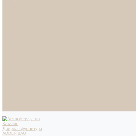
НАСТОЛЬНЫЕ ЛАМПЫ
ТОРШЕРЫ
Смесители
Аксессуары
Смесители для ванны
Смесители для кухни
Смесители для раковин
Часы
Услуги
Подбор светильников по фото
О нас
Сертификаты
Фотогалерея
Сотрудничество
Акции
Доставка и оплата
Условия оплаты
Условия доставки
Вопрос - ответ
Бренды
Условия Гарантии
Реквизиты
Контакты
Каталог
Дверная фурнитура
ADDEN BAU