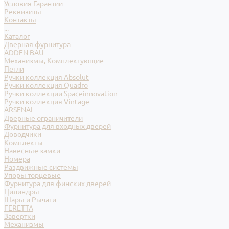
Условия Гарантии
Реквизиты
Контакты
...
Каталог
Дверная фурнитура
ADDEN BAU
Механизмы, Комплектующие
Петли
Ручки коллекция Absolut
Ручки коллекция Quadro
Ручки коллекции Spaceinnovation
Ручки коллекция Vintage
ARSENAL
Дверные ограничители
Фурнитура для входных дверей
Доводчики
Комплекты
Навесные замки
Номера
Раздвижные системы
Упоры торцевые
Фурнитура для финских дверей
Цилиндры
Шары и Рычаги
FERETTA
Завертки
Механизмы