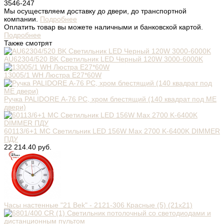
3546-247
Мы осуществляем доставку до двери, до транспортной
компании.
Подробнее
Оплатить товар вы можете наличными и банковской картой.
Подробнее
Также смотрят
AU62304/520 BK Светильник LED Черный 120W 3000-6000K
13005/1 WH Люстра E27*60W
Ручка PALIDORE А-76 РС, хром блестящий (140 квадрат под МЕ
двери)
60113/6+1 МС Светильник LED 156W Max 2700 K-6400K DIMMER
ПДУ
22 214.40 руб.
Часы настенные "21 Bek" - 2121-306 Красные (5) (21х21)