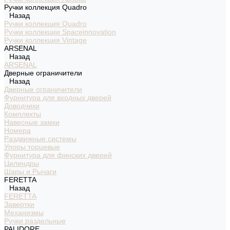
Ручки коллекция Quadro
Назад
Ручки коллекция Quadro
Ручки коллекции Spaceinnovation
Ручки коллекция Vintage
ARSENAL
Назад
ARSENAL
Дверные ограничители
Назад
Дверные ограничители
Фурнитура для входных дверей
Доводчики
Комплекты
Навесные замки
Номера
Раздвижные системы
Упоры торцевые
Фурнитура для финских дверей
Цилиндры
Шары и Рычаги
FERETTA
Назад
FERETTA
Завертки
Механизмы
Ручки раздельные
PALIDORE