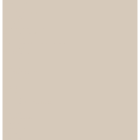
Механизмы
Петли
Ручки Алюминий
Ручки ЦАМ
НОРА-М
Дверные ограничители
Замки накладные
Комплекты
Фурнитура для китайских дверей
Цилиндры
ФУРНИТУРА
Петли
Ручки
Скобянка
ДВЕРНЫЕ РУЧКИ
Светильники
БРА
ЛЮСТРЫ
Детские
Классика
Круги (БУШЕ, КОСМОС)
Лофт
Подвесы
Светодиодные
Рожковые
Флористика
Хрусталь
РАСПРОДАЖА