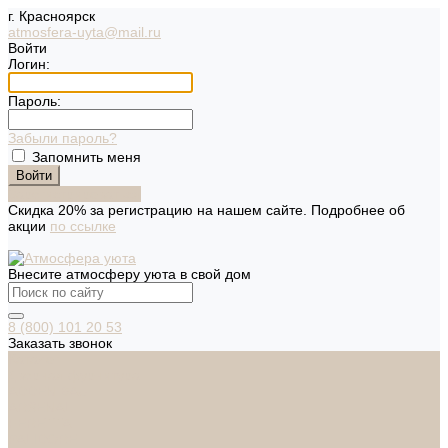
г. Красноярск
atmosfera-uyta@mail.ru
Войти
Логин:
Пароль:
Забыли пароль?
Запомнить меня
Зарегистрироваться
Скидка 20% за регистрацию на нашем сайте. Подробнее об
акции
по ссылке
Внесите атмосферу уюта в свой дом
8 (800) 101 20 53
Заказать звонок
Каталог
Дверная фурнитура
ADDEN BAU
ARSENAL
FERETTA
PALIDORE