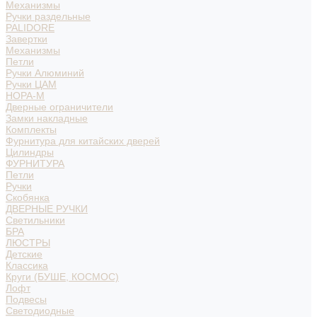
Механизмы
Ручки раздельные
PALIDORE
Завертки
Механизмы
Петли
Ручки Алюминий
Ручки ЦАМ
НОРА-М
Дверные ограничители
Замки накладные
Комплекты
Фурнитура для китайских дверей
Цилиндры
ФУРНИТУРА
Петли
Ручки
Скобянка
ДВЕРНЫЕ РУЧКИ
Светильники
БРА
ЛЮСТРЫ
Детские
Классика
Круги (БУШЕ, КОСМОС)
Лофт
Подвесы
Светодиодные