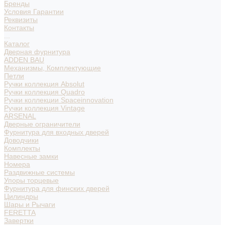
Бренды
Условия Гарантии
Реквизиты
Контакты
...
Каталог
Дверная фурнитура
ADDEN BAU
Механизмы, Комплектующие
Петли
Ручки коллекция Absolut
Ручки коллекция Quadro
Ручки коллекции Spaceinnovation
Ручки коллекция Vintage
ARSENAL
Дверные ограничители
Фурнитура для входных дверей
Доводчики
Комплекты
Навесные замки
Номера
Раздвижные системы
Упоры торцевые
Фурнитура для финских дверей
Цилиндры
Шары и Рычаги
FERETTA
Завертки