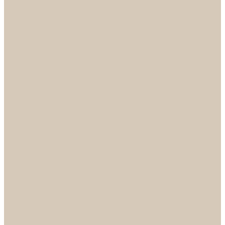
...
Каталог
Дверная фурнитура
ADDEN BAU
Механизмы, Комплектующие
Петли
Ручки коллекция Absolut
Ручки коллекция Quadro
Ручки коллекции Spaceinnovation
Ручки коллекция Vintage
ARSENAL
Дверные ограничители
Фурнитура для входных дверей
Доводчики
Комплекты
Навесные замки
Номера
Раздвижные системы
Упоры торцевые
Фурнитура для финских дверей
Цилиндры
Шары и Рычаги
FERETTA
Завертки
Механизмы
Ручки раздельные
PALIDORE
Завертки