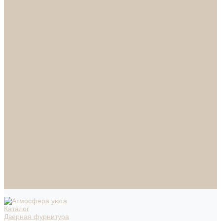
СПОТЫ
НАСТОЛЬНЫЕ ЛАМПЫ
ТОРШЕРЫ
Смесители
Аксессуары
Смесители для ванны
Смесители для кухни
Смесители для раковин
Часы
Услуги
Подбор светильников по фото
О нас
Сертификаты
Фотогалерея
Сотрудничество
Акции
Доставка и оплата
Условия оплаты
Условия доставки
Вопрос - ответ
Бренды
Условия Гарантии
Реквизиты
Контакты
Каталог
Дверная фурнитура