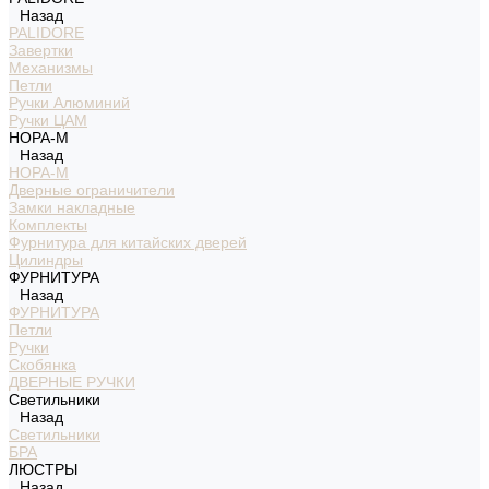
Назад
PALIDORE
Завертки
Механизмы
Петли
Ручки Алюминий
Ручки ЦАМ
НОРА-М
Назад
НОРА-М
Дверные ограничители
Замки накладные
Комплекты
Фурнитура для китайских дверей
Цилиндры
ФУРНИТУРА
Назад
ФУРНИТУРА
Петли
Ручки
Скобянка
ДВЕРНЫЕ РУЧКИ
Светильники
Назад
Светильники
БРА
ЛЮСТРЫ
Назад