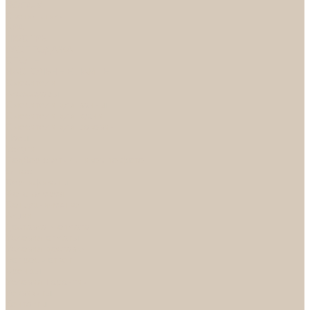
НОРА-М
Светильники
БРА
ЛЮСТРЫ
РАСПРОДАЖА
СПОТЫ
НАСТОЛЬНЫЕ ЛАМПЫ
Смесители
Аксессуары
Смесители для ванны
Смесители для кухни
Смесители для раковин
Часы
Услуги
Подбор светильников по фото
О нас
Сертификаты
Фотогалерея
Сотрудничество
Акции
Доставка и оплата
Условия оплаты
Условия доставки
Вопрос - ответ
Бренды
Условия Гарантии
Реквизиты
Контакты