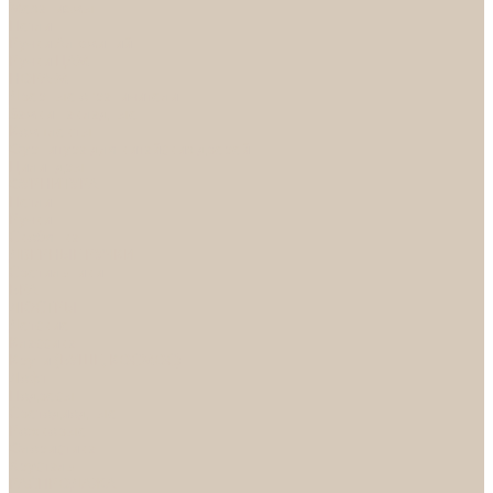
Механизмы
Петли
Ручки Алюминий
Ручки ЦАМ
НОРА-М
Дверные ограничители
Замки накладные
Комплекты
Фурнитура для китайских дверей
Цилиндры
ФУРНИТУРА
Петли
Ручки
Скобянка
ДВЕРНЫЕ РУЧКИ
Светильники
БРА
ЛЮСТРЫ
Детские
Классика
Круги (БУШЕ, КОСМОС)
Лофт
Подвесы
Светодиодные
Рожковые
Флористика
Хрусталь
РАСПРОДАЖА