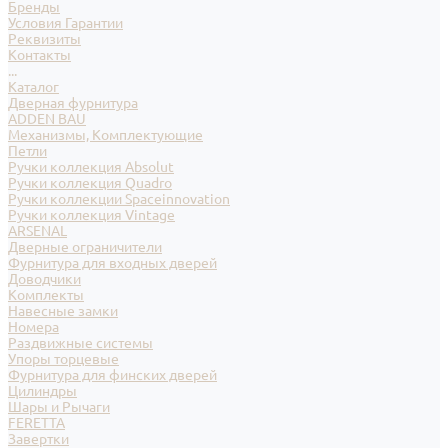
Бренды
Условия Гарантии
Реквизиты
Контакты
...
Каталог
Дверная фурнитура
ADDEN BAU
Механизмы, Комплектующие
Петли
Ручки коллекция Absolut
Ручки коллекция Quadro
Ручки коллекции Spaceinnovation
Ручки коллекция Vintage
ARSENAL
Дверные ограничители
Фурнитура для входных дверей
Доводчики
Комплекты
Навесные замки
Номера
Раздвижные системы
Упоры торцевые
Фурнитура для финских дверей
Цилиндры
Шары и Рычаги
FERETTA
Завертки