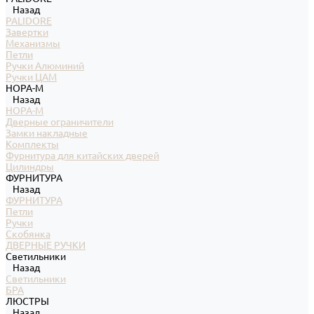
Назад
PALIDORE
Завертки
Механизмы
Петли
Ручки Алюминий
Ручки ЦАМ
НОРА-М
Назад
НОРА-М
Дверные ограничители
Замки накладные
Комплекты
Фурнитура для китайских дверей
Цилиндры
ФУРНИТУРА
Назад
ФУРНИТУРА
Петли
Ручки
Скобянка
ДВЕРНЫЕ РУЧКИ
Светильники
Назад
Светильники
БРА
ЛЮСТРЫ
Назад