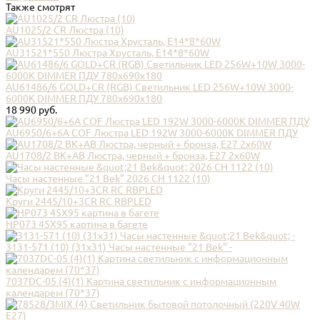
Также смотрят
AU1025/2 CR Люстра (10)
AU31521*550 Люстра Хрусталь, E14*8*60W
AU61486/6 GOLD+CR (RGB) Cветильник LED 256W+10W 3000-
6000K DIMMER ПДУ 780x690x180
18 990 руб.
AU6950/6+6A COF Люстра LED 192W 3000-6000K DIMMER ПДУ
AU1708/2 BK+AB Люстра, черный + бронза, Е27 2х60W
Часы настенные "21 Bek" 2026 СН 1122 (10)
Круги 2445/10+3CR RC RBPLED
НР073 45Х95 картина в багете
3131-571 (10) (31х31) Часы настенные "21 Bek" -
7037DC-05 (4)(1) Картина светильник с информационным
календарем (70*37)