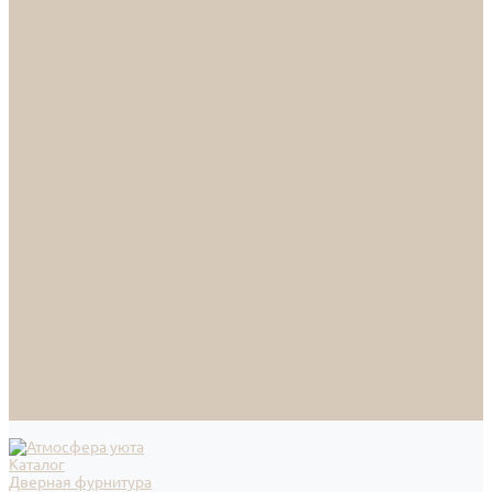
СПОТЫ
НАСТОЛЬНЫЕ ЛАМПЫ
ТОРШЕРЫ
Смесители
Аксессуары
Смесители для ванны
Смесители для кухни
Смесители для раковин
Часы
Услуги
Подбор светильников по фото
О нас
Сертификаты
Фотогалерея
Сотрудничество
Акции
Доставка и оплата
Условия оплаты
Условия доставки
Вопрос - ответ
Бренды
Условия Гарантии
Реквизиты
Контакты
Каталог
Дверная фурнитура