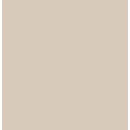
...
Каталог
Дверная фурнитура
ADDEN BAU
Механизмы, Комплектующие
Петли
Ручки коллекция Absolut
Ручки коллекция Quadro
Ручки коллекции Spaceinnovation
Ручки коллекция Vintage
ARSENAL
Дверные ограничители
Фурнитура для входных дверей
Доводчики
Комплекты
Навесные замки
Номера
Раздвижные системы
Упоры торцевые
Фурнитура для финских дверей
Цилиндры
Шары и Рычаги
FERETTA
Завертки
Механизмы
Ручки раздельные
PALIDORE
Завертки