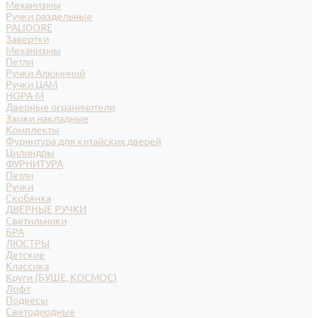
Механизмы
Ручки раздельные
PALIDORE
Завертки
Механизмы
Петли
Ручки Алюминий
Ручки ЦАМ
НОРА-М
Дверные ограничители
Замки накладные
Комплекты
Фурнитура для китайских дверей
Цилиндры
ФУРНИТУРА
Петли
Ручки
Скобянка
ДВЕРНЫЕ РУЧКИ
Светильники
БРА
ЛЮСТРЫ
Детские
Классика
Круги (БУШЕ, КОСМОС)
Лофт
Подвесы
Светодиодные