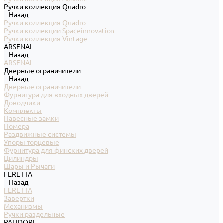
Ручки коллекция Quadro
Назад
Ручки коллекция Quadro
Ручки коллекции Spaceinnovation
Ручки коллекция Vintage
ARSENAL
Назад
ARSENAL
Дверные ограничители
Назад
Дверные ограничители
Фурнитура для входных дверей
Доводчики
Комплекты
Навесные замки
Номера
Раздвижные системы
Упоры торцевые
Фурнитура для финских дверей
Цилиндры
Шары и Рычаги
FERETTA
Назад
FERETTA
Завертки
Механизмы
Ручки раздельные
PALIDORE