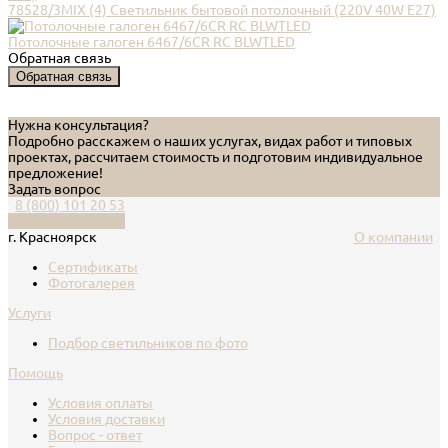
78528/3MIX (4) Светильник бытовой потолочный (220V 40W E27)
Потолочные галоген 6467/6CR RC BLWTLED
Обратная связь
Обратная связь
Нужна консультация?
Подробно расскажем о наших услугах, видах работ и типовых
проектах, рассчитаем стоимость и подготовим индивидуальное
предложение!
Задать вопрос
8 (800) 101 20 53
Обратный звонок
г. Красноярск
О компании
Сертификаты
Фотогалерея
Услуги
Подбор светильников по фото
Помощь
Условия оплаты
Условия доставки
Вопрос - ответ