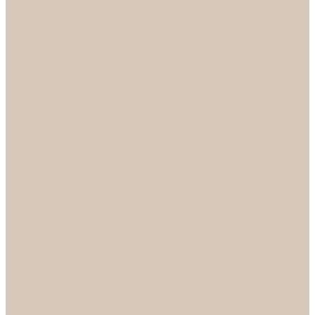
НОРА-М
Светильники
БРА
ЛЮСТРЫ
РАСПРОДАЖА
СПОТЫ
НАСТОЛЬНЫЕ ЛАМПЫ
Смесители
Аксессуары
Смесители для ванны
Смесители для кухни
Смесители для раковин
Часы
Услуги
Подбор светильников по фото
О нас
Сертификаты
Фотогалерея
Сотрудничество
Акции
Доставка и оплата
Условия оплаты
Условия доставки
Вопрос - ответ
Бренды
Условия Гарантии
Реквизиты
Контакты